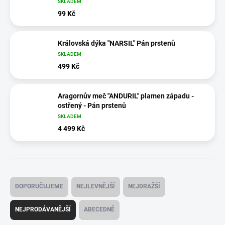
SKLADEM
99 Kč
Královská dýka "NARSIL" Pán prstenů
SKLADEM
499 Kč
Aragornův meč "ANDURIL" plamen západu -
ostřený - Pán prstenů
SKLADEM
4 499 Kč
Ř
a
DOPORUČUJEME
NEJLEVNĚJŠÍ
NEJDRAŽŠÍ
z
e
NEJPRODÁVANĚJŠÍ
ABECEDNĚ
n