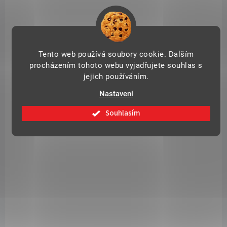
Tento web používá soubory cookie. Dalším
procházením tohoto webu vyjadřujete souhlas s
jejich používáním.
Nastavení
Souhlasím
SKLADEM
Točicí naruto hvězdice "SPINNING STARS" s
ložiskem - Naruto
179 Kč
Detail