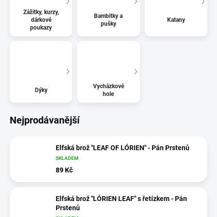
Zážitky, kurzy,
Bambitky a
dárkové
Katany
pušky
poukazy
Vycházkové
Dýky
hole
Nejprodávanější
Elfská brož "LEAF OF LÓRIEN" - Pán Prstenů
SKLADEM
89 Kč
Elfská brož "LÓRIEN LEAF" s řetízkem - Pán
Prstenů