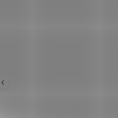
Fantasy katana "BABYDOLL - DARK" Sucker
Punch ocelová replika ostrá!