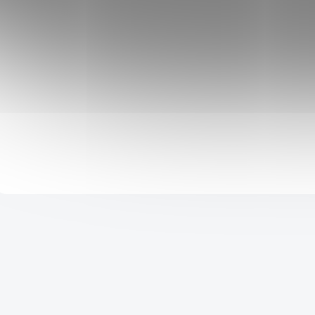
3 499 Kč
5 299 Kč
SKLADEM
3 324 Kč
po přihlášení
Skvělá katana z karbonové oceli 1060, čepel zdobena
rytectvím. Oplet rukojeti z pevné ekokůže. Součástí meče je
i dřevěná pochva v hnědé barvě.
Do košíku