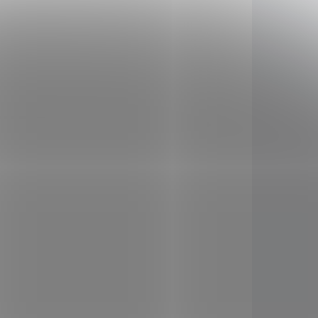
KLADEM
SKLADEM
Fantasy katana
K"
"BABYDOLL - CLASSIC"
lová
Sucker Punch ocelová
replika ostrá!
2 999 Kč
Do košíku
nové
Skvělá katana z prvotřídní
ena
karbonové oceli 1060, která je
i z
vhodná pro sekání i dekorační
tí meče
účely!