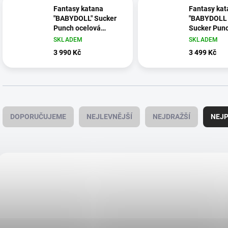
Fantasy katana
Fantasy kat
"BABYDOLL" Sucker
"BABYDOLL 
Punch ocelová
Sucker Pun
replika ostrá! + box
ocelová rep
SKLADEM
SKLADEM
ostrá!
3 990 Kč
3 499 Kč
Ř
a
DOPORUČUJEME
NEJLEVNĚJŠÍ
NEJDRAŽŠÍ
NEJP
z
e
n
í
V
p
ý
r
p
o
i
d
s
u
p
k
r