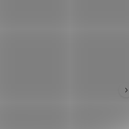
Fantasy katana "BABYDOLL - CLASSIC"
Sucker Punch ocelová replika ostrá!