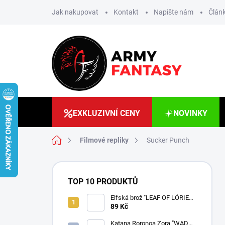
Přejít
Jak nakupovat
Kontakt
Napište nám
Článk
na
obsah
EXKLUZIVNÍ CENY
NOVINKY
Domů
Filmové repliky
Sucker Punch
P
o
TOP 10 PRODUKTŮ
s
t
Elfská brož "LEAF OF LÓRIEN"
- Pán Prstenů
89 Kč
r
a
Katana Roronoa Zora "WADO