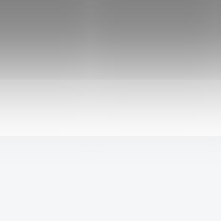
3 990 Kč
5 699 Kč
SKLADEM
3 791 Kč
po přihlášení
Skvělá katana z prvotřídní karbonové oceli 1060, která je
vhodná pro sekání i dekorační účely!
Do košíku