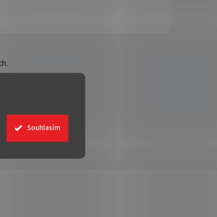
hnědé
ch.
Souhlasím