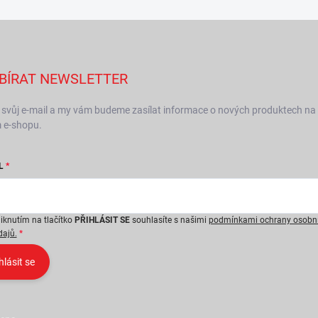
BÍRAT NEWSLETTER
 svůj e-mail a my vám budeme zasílat informace o nových produktech na
 e-shopu.
L
liknutím na tlačítko
PŘIHLÁSIT SE
souhlasíte s našimi
podmínkami ochrany osobn
dajů.
hlásit se