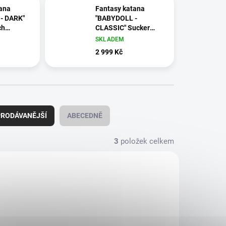
ana
Fantasy katana
- DARK"
"BABYDOLL -
ch
CLASSIC" Sucker
lika
Punch ocelová
SKLADEM
replika ostrá!
2 999 Kč
RODÁVANĚJŠÍ
ABECEDNĚ
3
položek celkem