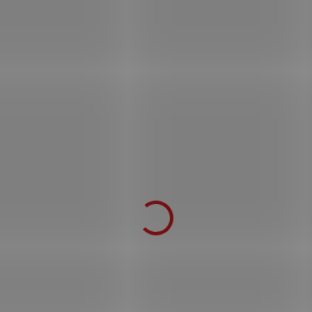
Fantasy katana "BABYDOLL" Sucker Punch
ocelová replika ostrá! + box