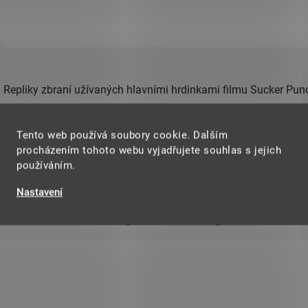
je i dřevěná pochva v 
barvě.
O
v
Repliky zbraní užívaných hlavními hrdinkami filmu Sucker Pun
l
á
d
a
Tento web používá soubory cookie. Dalším
c
procházením tohoto webu vyjadřujete souhlas s jejich
í
používáním.
p
r
Nastavení
v
Mohlo by Vás zajímat
k
y
v
ý
p
i
s
u