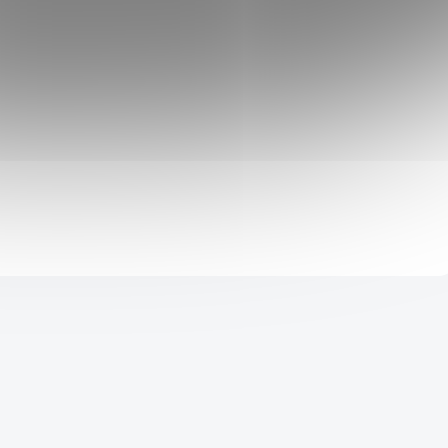
2 999 Kč
4 999 Kč
SKLADEM
2 849 Kč
po přihlášení
Skvělá katana z prvotřídní karbonové oceli 1060, která je
vhodná pro sekání i dekorační účely!
Do košíku