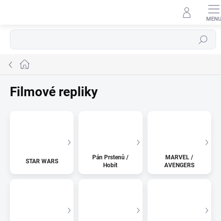
Přejít
na
obsah
Hledat
Domů
Filmové repliky
Pán Prstenů /
MARVEL /
STAR WARS
Hobit
AVENGERS