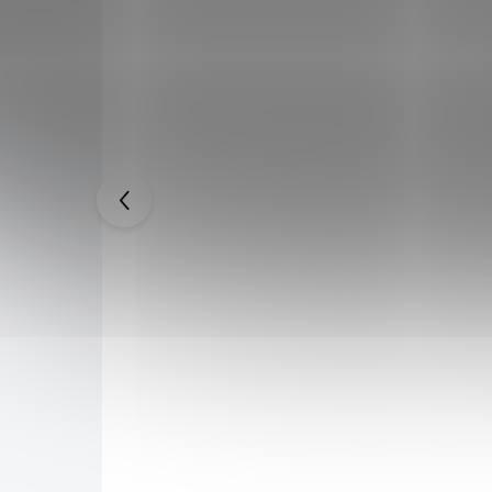
URNE" -
Meč krále lichů "FROSTMOURNE" -
ocelová detailní replika
6 699 Kč
9 999 Kč
SKLADEM
SKLADEM
6 364 Kč
po přihlášení
oblíbeného
Detailně zpracovaná replika legendárního meče
evné
Frostmourne. V poměru 1:1 s originálem.
evěná
Vyrobeno z pevné nerezové oceli. Součástí
produktu je stylová dřevěná plaketa.