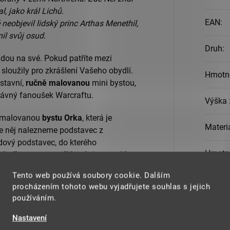
l, jako král Lichů.
EAN
:
eobjevil lidský princ Arthas Menethil,
nil svůj osud.
Druh
:
ijdou na své. Pokud patříte mezi
 sloužily pro zkrášlení Vašeho obydlí.
Hmotn
stavní,
ručně malovanou
mini bystou,
právný fanoušek Warcraftu.
Výška
 malovanou
bystu Orka
, která je
Materi
e něj nalezneme podstavec z
edový podstavec, do kterého
Hmotn
eče Frostmourne (Mrazivý smutek) -
Tento web používá soubory cookie. Dalším
Délka 
procházením tohoto webu vyjadřujete souhlas s jejich
ška Orka s mečem Frostmourne
používáním.
e chybět ve tvé Warcraft sbírce. :)
Nastavení