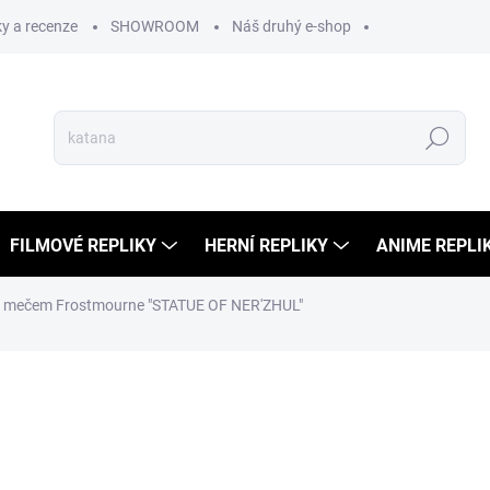
y a recenze
SHOWROOM
Náš druhý e-shop
Hledat
FILMOVÉ REPLIKY
HERNÍ REPLIKY
ANIME REPLI
s mečem Frostmourne "STATUE OF NER'ZHUL"
ní
549 Kč
200 Kč
165 Kč bez DPH