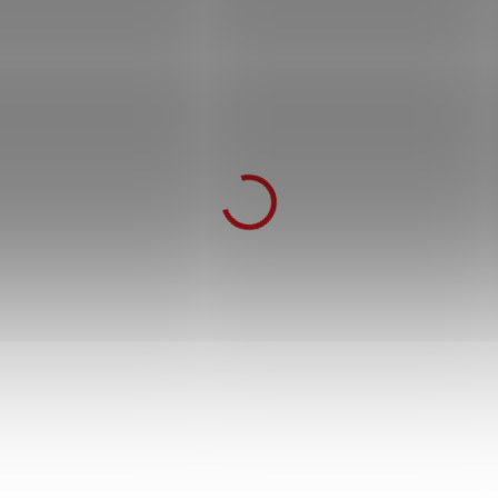
Sada přívěsků "FROSTMOURNE AND
LION SHIELD" - World of Warcraft
249 Kč
499 Kč
SKLADEM
237 Kč
po přihlášení
Sada přívěsků Frostmourne a Lion Shield
inspirovaná World of Warcraft. Detailní
zpracování ze zinkové slitiny pro fanoušky
Azerothu.