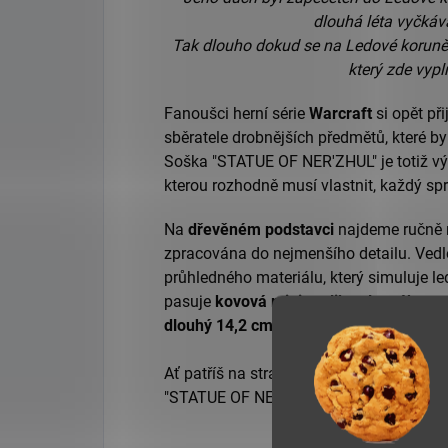
dlouhá léta vyčkáva
Tak dlouho dokud se na Ledové koruně n
který zde vypl
Fanoušci herní série
Warcraft
si opět př
sběratele drobnějších předmětů, které
by
Soška "STATUE OF NER'ZHUL" je totiž vý
kterou rozhodně musí vlastnit, každý s
Na
dřevěném podstavci
najdeme ručně
zpracována do nejmenšího detailu.
Vedl
průhledného materiálu, který simuluje l
pasuje
kovová mini replika slavného m
dlouhý 14,2 cm.
Ať patříš na stranu
Hordy či Aliance
, So
"STATUE OF NER'ZHUL", rozhodně
nemůž