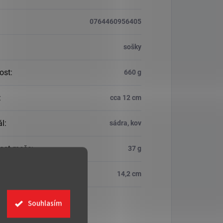
0764460956405
sošky
ost
:
660 g
:
cca 12 cm
ál
:
sádra, kov
ost meče
:
37 g
meče
:
14,2 cm
Souhlasím