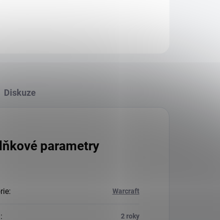
Diskuze
lňkové parametry
rie
:
Warcraft
a
:
2 roky