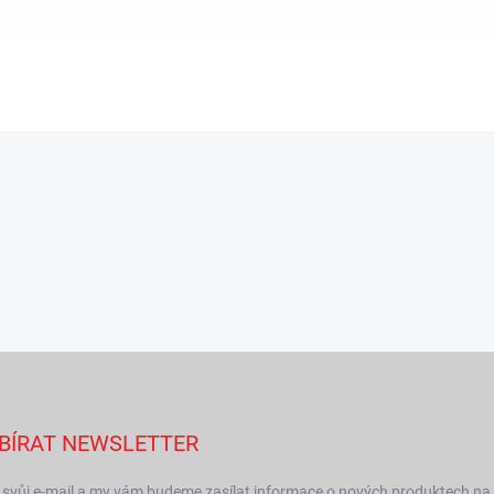
Do košíku
BÍRAT NEWSLETTER
 svůj e-mail a my vám budeme zasílat informace o nových produktech na