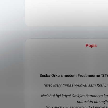
Popis
Soška Orka s mečem Frostmourne "ST
"Meč který třímáš vykoval sám Král Lic
Ner'zhul byl kdysi Orským šamanem km
potrestán tím ne
Jeho duch byl zapečetěn do Ledové k