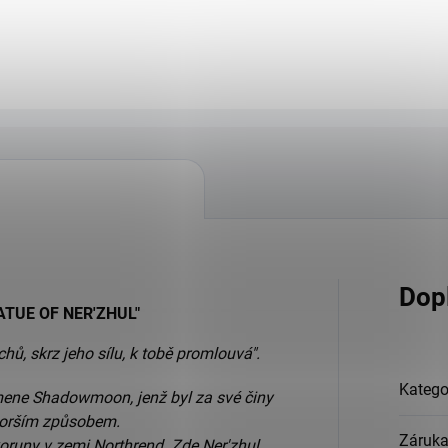
Dop
ATUE OF NER'ZHUL"
hů, skrz jeho sílu, k tobě promlouvá".
Katego
ene Shadowmoon, jenž byl za své činy
jhorším způsobem.
Záruk
oruny v zemi Northrend. Zde Ner'zhul