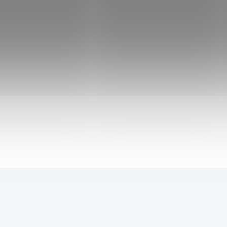
"DOOMHAMMER-STEEL" Warcraft
8 999 Kč
12 999 Kč
SKLADEM
8 549 Kč
po přihlášení
Detailně zpracovaná replika legendárního kladiva
Doomhammer z kvalitní oceli. 1:1 s originální
předlohou. Pořádný kus 10 kg oceli pro pravého
náčelníka Hordy.
Do košíku