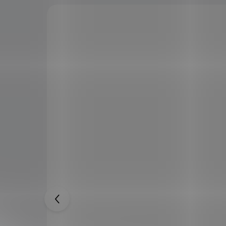
HQ!
NE AND
Válečné kladivo "DOOMHAMMER"