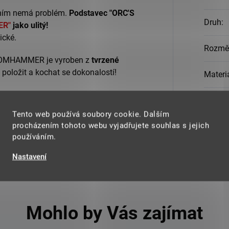
zením nemá problém.
Podstavec "ORC'S
Druh
:
ER"
jako ulitý!
ické.
Rozmě
DOOMHAMMER je vyroben z
tvrzené
 položit a kochat se dokonalostí!
Materi
féru světa Warcraftu!
Hmotn
Tento web používá soubory cookie. Dalším
procházením tohoto webu vyjadřujete souhlas s jejich
používáním.
Nastavení
Mohlo by Vás zajímat