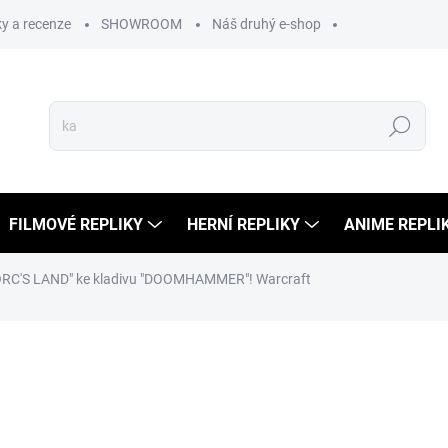
y a recenze
SHOWROOM
Náš druhý e-shop
Hledat
FILMOVÉ REPLIKY
HERNÍ REPLIKY
ANIME REPLI
ORC'S LAND" ke kladivu "DOOMHAMMER"! Warcraft
ní
1 599 Kč
999 
826 Kč bez DPH