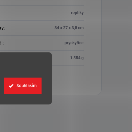
repliky
ry
:
34 x 27 x 3,5 cm
ál
:
pryskyřice
ost
:
1 554 g
Souhlasím