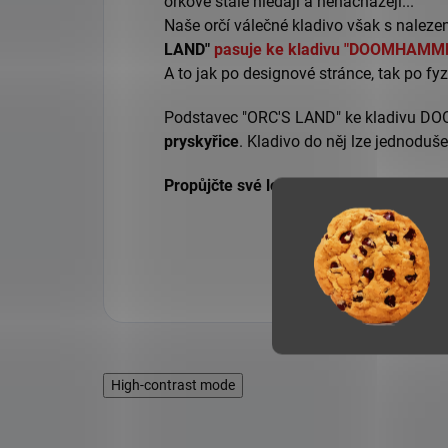
orkové stále hledají a nenacházejí...
Naše orčí válečné kladivo však s nale
LAND"
pasuje ke kladivu "DOOMHAMM
A to jak po designové stránce, tak po fyz
Podstavec "ORC'S LAND" ke kladivu 
pryskyřice
. Kladivo do něj lze jednoduše
Propůjčte své ložnici jedinečnou atmos
High-contrast mode