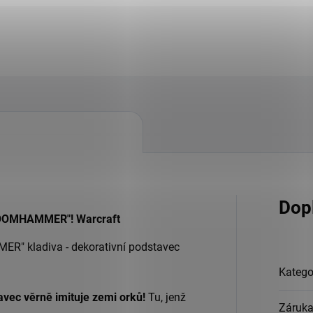
Dop
"DOOMHAMMER"! Warcraft
R" kladiva - dekorativní podstavec
Katego
vec věrně imituje zemi orků!
Tu, jenž
Záruk