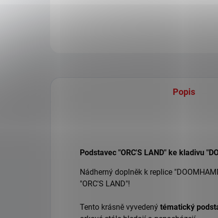
Popis
Podstavec "ORC'S LAND" ke kladivu 
Nádherný doplněk k replice "DOOMHAMME
"ORC'S LAND"!
Tento krásně vyvedený
tématický podsta