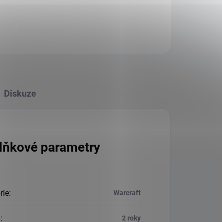
Diskuze
lňkové parametry
rie
:
Warcraft
a
:
2 roky