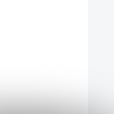
026
MOŽNOSTI DORUČENÍ
Přidat do košíku
yrobený z kvalitní pryskyřice. Pevné místo kam
n kladivo DOOMHAMMER.
ZEPTAT SE
HLÍDAT