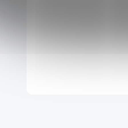
raft
Thrall - Warcraft
1 999 Kč
3 299 Kč
SKLADEM
SKLADEM
1 899 Kč
po přihlášení
eld
Zmenšená replika legendárního kladiva
í
Doomhammer ze série Warcraft. Zdobné detaily,
ušky
vyrobeno z tvrzené pryskyřice. Vhodné jako
doplněk ke cosplayi.
Do košíku