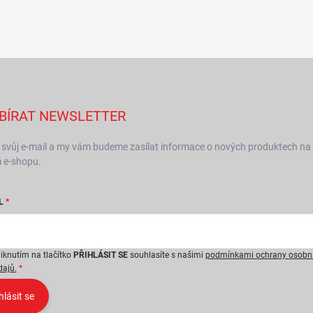
BÍRAT NEWSLETTER
 svůj e-mail a my vám budeme zasílat informace o nových produktech na
 e-shopu.
L
liknutím na tlačítko
PŘIHLÁSIT SE
souhlasíte s našimi
podmínkami ochrany osobn
dajů.
hlásit se