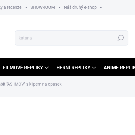
y a recenze
SHOWROOM
Náš druhý e-shop
Hledat
FILMOVÉ REPLIKY
HERNÍ REPLIKY
ANIME REPLI
bit "ASIIMOV" s klipem na opasek
ocení
799 Kč
549 Kč
454 Kč bez DPH