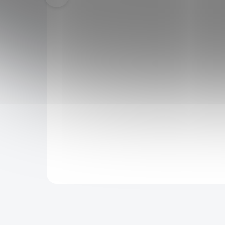
B" -
Mini konfederační šavle "CSA
RAPIER" se stojánkem
999 Kč
1 499 Kč
SKLADEM
SKLADEM
949 Kč
po přihlášení
liníkové
Mini konfederační šavle "CSA RAPIER"
 a mini
inspirovaná Americkou občanskou válkou
ický
(1861–1865). Nerezová čepel, dekorativní
provedení a výstavní stojánek součástí balení.
Celková délka 28 cm.
Do košíku