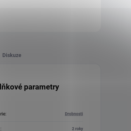
Diskuze
lňkové parametry
rie
:
Drobnosti
a
:
2 roky