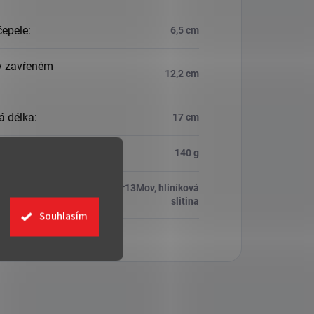
čepele
:
6,5 cm
v zavřeném
12,2 cm
á délka
:
17 cm
ost
:
140 g
3cr13Mov, hliníková
ál
:
slitina
Souhlasím