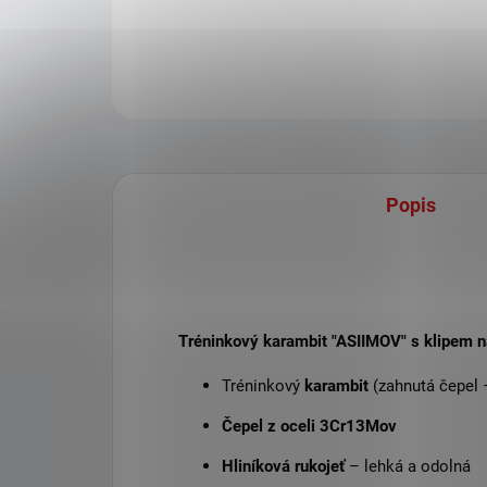
Popis
Tréninkový karambit "ASIIMOV" s klipem 
Tréninkový
karambit
(zahnutá čepel 
Čepel z oceli 3Cr13Mov
Hliníková rukojeť
– lehká a odolná