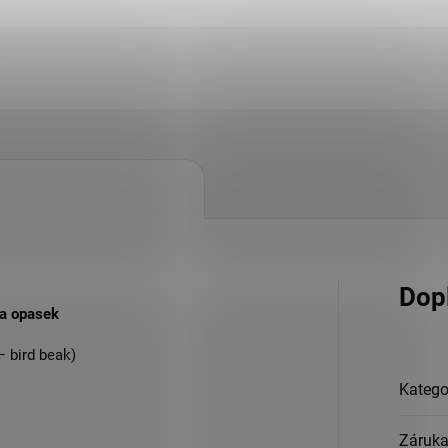
Dop
na opasek
– bird beak)
Katego
Záruk