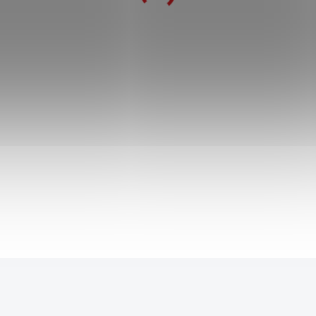
Celokovová dýka "HIDE AND SEEK
KNIFE" - Squid Game 2
999 Kč
1 499 Kč
SKLADEM
949 Kč
po přihlášení
Kovová replika dýky ze Squid Game 2 z nerezové
oceli. Dekorační provedení s neostřenou čepelí.
Sběratelský kus pro fanoušky seriálových
zbraní a cosplaye.
Do košíku