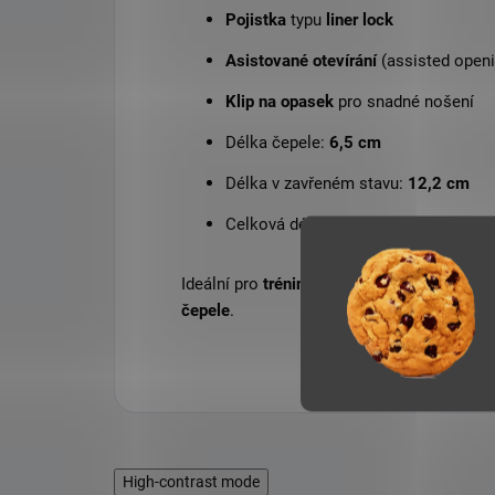
Pojistka
typu
liner lock
Asistované otevírání
(assisted open
Klip na opasek
pro snadné nošení
Délka čepele:
6,5 cm
Délka v zavřeném stavu:
12,2 cm
Celková délka:
17
cm
Ideální pro
trénink manipulace, nácvik tec
čepele
.
High-contrast mode