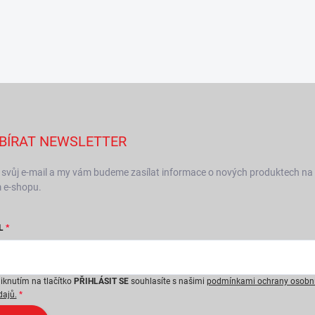
BÍRAT NEWSLETTER
 svůj e-mail a my vám budeme zasílat informace o nových produktech na
 e-shopu.
L
liknutím na tlačítko
PŘIHLÁSIT SE
souhlasíte s našimi
podmínkami ochrany osobn
dajů.