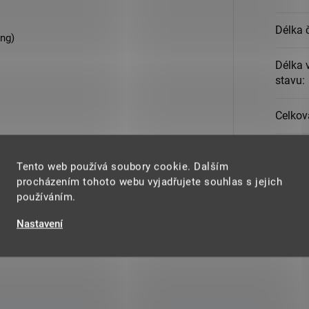
Délka 
ing)
Délka 
stavu
:
Celkov
Hmotn
Tento web používá soubory cookie. Dalším
hnik a bezpečné používání bez ostré
procházením tohoto webu vyjadřujete souhlas s jejich
Materi
používáním.
Nastavení