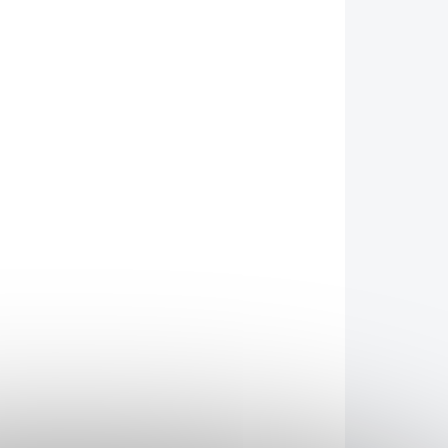
026
MOŽNOSTI DORUČENÍ
Přidat do košíku
OV
" s čepelí ve stylu
bird
beak
z oceli
3Cr13Mov
opasek
a asistované otevírání. Délka čepele 6,5
ZEPTAT SE
HLÍDAT