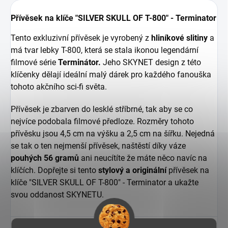
Přívěsek na klíče "SILVER SKULL OF T-800" - Terminator
Tento exkluzivní přívěsek je vyrobený z
hliníkové slitiny
a
má tvar lebky T-800, která se stala ikonou legendární
filmové série
Terminátor.
Jeho SKYNET design z této
klíčenky dělají ideální malý dárek pro každého fanouška
tohoto akčního sci-fi světa.
Přívěsek je zbarven do lesklé stříbrné, tak aby se co
nejvíce podobala filmové předloze. Rozměry tohoto
přívěsku jsou 4,5 cm na výšku a 2,5 cm na šířku. Nejedná
se tak o ten nejmenší přívěsek, naštěstí díky váze
pouhých 56 gramů
ani neucítíte že máte něco navíc na
klíčích. Dopřejte si tento
stylový a originální
přívěsek na
klíče "SILVER SKULL OF T-800" - Terminator a ukažte
svou oddanost SKYNETU.