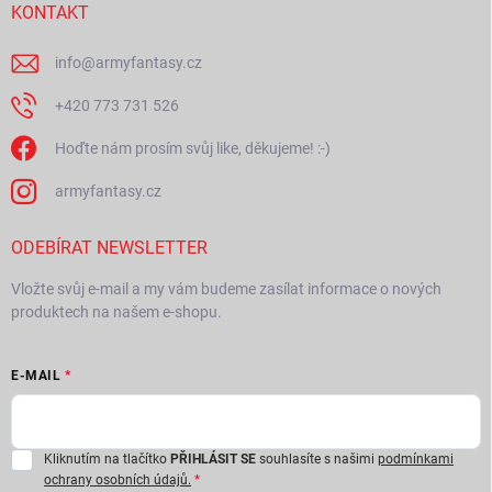
í
KONTAKT
info
@
armyfantasy.cz
+420 773 731 526
Hoďte nám prosím svůj like, děkujeme! :-)
armyfantasy.cz
ODEBÍRAT NEWSLETTER
Vložte svůj e-mail a my vám budeme zasílat informace o nových
produktech na našem e-shopu.
E-MAIL
Kliknutím na tlačítko
PŘIHLÁSIT SE
souhlasíte s našimi
podmínkami
ochrany osobních údajů.