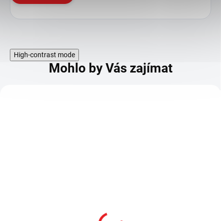
High-contrast mode
Mohlo by Vás zajímat
Přívěsek na klíče "GREY
Klíčenka "MJOLNIR -