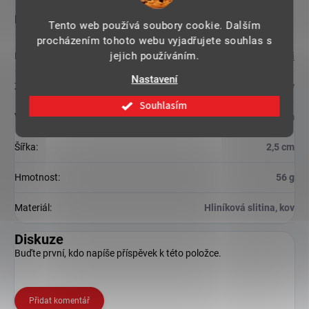
Doplňkové parametry
Tento web používá soubory cookie. Dalším
procházením tohoto webu vyjadřujete souhlas s
jejich používáním.
Kategorie
:
Drobnosti
Nastavení
Záruka
:
2 roky
Souhlasím
Výška
:
4,5 cm
Šířka
:
2,5 cm
Hmotnost
:
56 g
Materiál
:
Hliníková slitina, kov
Diskuze
Buďte první, kdo napíše příspěvek k této položce.
Přidat komentář