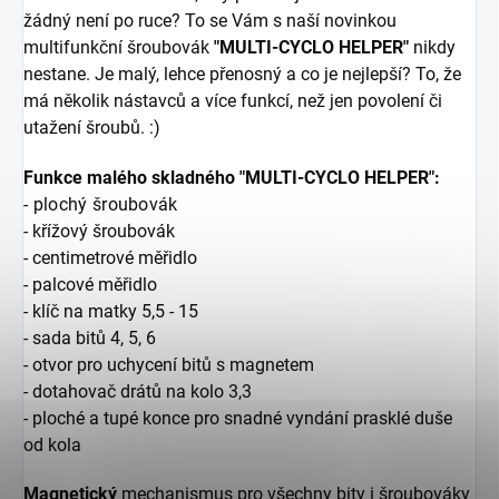
žádný není po ruce?
To se Vám s naší novinkou
multifunkční šroubovák
"MULTI-CYCLO HELPER"
nikdy
nestane. Je malý, lehce přenosný
a co je nejlepší? To, že
má několik nástavců a více funkcí, než jen povolení či
utažení šroubů. :)
Funkce malého skladného "MULTI-CYCLO HELPER":
- plochý šroubovák
- křížový šroubovák
- centimetrové měřidlo
- palcové měřidlo
- klíč na matky 5,5 - 15
- sada bitů 4, 5, 6
- otvor pro uchycení bitů s magnetem
- dotahovač drátů na kolo 3,3
- ploché a tupé konce pro snadné vyndání prasklé duše
od kola
Magnetický
mechanismus pro všechny bity i šroubováky