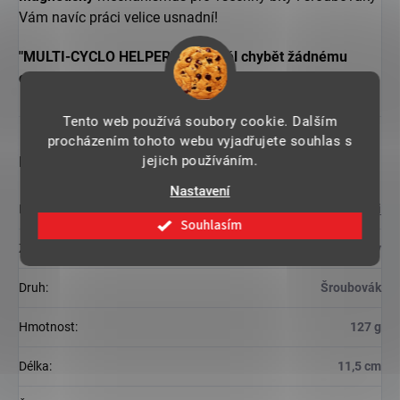
Vám navíc práci velice usnadní!
"MULTI-CYCLO HELPER" by neměl chybět žádnému
cyklistovi, řemeslníkovi i motorkáři!
Tento web používá soubory cookie. Dalším
procházením tohoto webu vyjadřujete souhlas s
jejich používáním.
Doplňkové parametry
Nastavení
Kategorie
:
Drobnosti
Souhlasím
Záruka
:
2 roky
Druh
:
Šroubovák
Hmotnost
:
127 g
Délka
:
11,5 cm