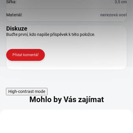
Šířka
:
3,5 cm
Materiál
:
nerezová ocel
Diskuze
Buďte první, kdo napíše příspěvek k této položce.
Přidat komentář
High-contrast mode
Mohlo by Vás zajímat