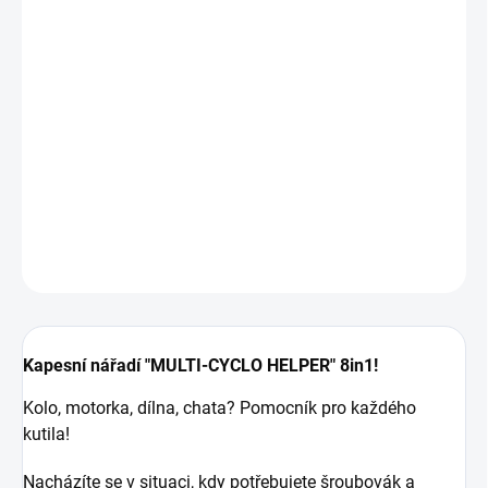
164 Kč bez DPH
Měrná
MOMENTÁLNĚ NEDOSTUPNÉ
cena:
MOŽNOSTI
DORUČENÍ
Malé kapesní nářadí, obsahující rozsáhlou nabídku nástrojů.
Vhodný pomocník do kapsy na daleké cesty na kole.
DETAILNÍ INFORMACE
ZEPTAT SE
HLÍDAT
Kapesní nářadí "MULTI-CYCLO HELPER" 8in1!
Kolo, motorka, dílna, chata? Pomocník pro každého
kutila!
Nacházíte se v situaci, kdy potřebujete šroubovák a