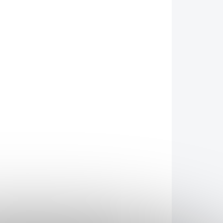
026
MOŽNOSTI DORUČENÍ
Přidat do košíku
cm. V dutém prostoru se skrývá čepel z nerezové
signu řadící páky.
ZEPTAT SE
HLÍDAT