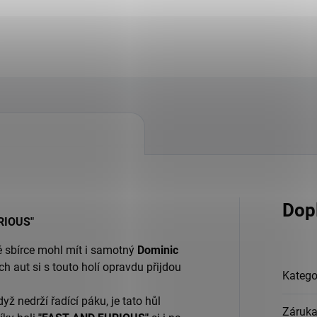
Dop
URIOUS"
é sbírce mohl mít i samotný
Dominic
 aut si s touto holí opravdu přijdou
Katego
yž nedrží řadící páku, je tato hůl
Záruk