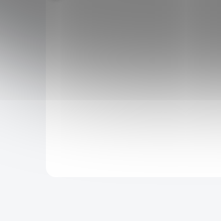
čepelí
Vycházková hůl s čepelí "GOLDEN
vá,
COUGAR"
999 Kč
1 999 Kč
SKLADEM
SKLADEM
949 Kč
po přihlášení
Nádherně zpracovaná hůl, sloužící jako doplněk
tavy
na vycházky. Hlavice v podobě zlaté pumy.
nitřek,
Nerezová čepel skrytá uvnitř. Nádherně
eli.
zpracovaná hůl, sloužící jako doplněk na
vycházky. Hlavice v podobě hlavy amerického
orla. Nerezová čepel skrytá uvnitř. Nádherně
zpracovaná hůl, sloužící jako doplněk na
Do košíku
vycházky. Hlavice v podobě hlavy zlaté pumy.
Nerezová čepel skrytá uvnitř. Nejedná se o
zdravotnickou pomůcku. Nádherně
zpracovaná hůl, sloužící jako doplněk na
vycházky. Hlavice v podobě hlavy amerického
orla. Nerezová čepel skrytá uvnitř. Nádherně