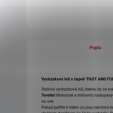
Popis
Vycházková hůl s čepelí "FAST AND F
Stylová vycházková hůl, kterou by ve sv
Toretto!
Motoristé a milovníci nadupaných
na své.
Pokud patříte k lidem co jsou nervózní kd