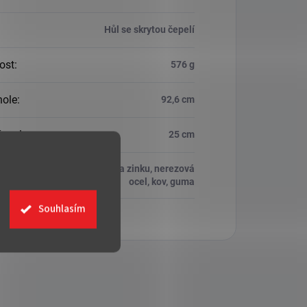
Hůl se skrytou čepelí
ost
:
576 g
hole
:
92,6 cm
čepele
:
25 cm
slitina zinku, nerezová
ál
:
ocel, kov, guma
Souhlasím