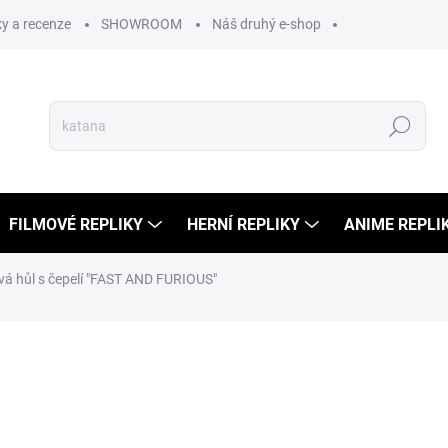
y a recenze
SHOWROOM
Náš druhý e-shop
Hledat
FILMOVÉ REPLIKY
HERNÍ REPLIKY
ANIME REPLI
á hůl s čepelí "FAST AND FURIOUS"
ní
1 499 Kč
849 
702 Kč bez DPH