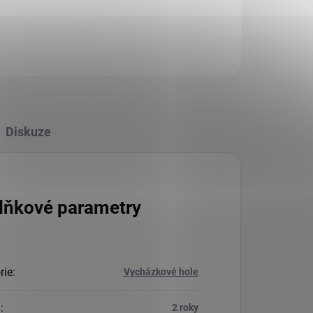
Diskuze
lňkové parametry
rie
:
Vycházkové hole
a
:
2 roky