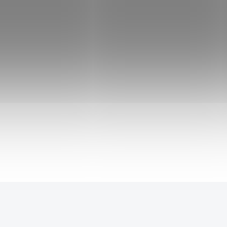
Vycházková hůl s čepelí "GOLD
EAGLE"
999 Kč
1 999 Kč
SKLADEM
949 Kč
po přihlášení
Nádherně zpracovaná hůl, sloužící jako doplněk
na vycházky. Hlavice v podobě hlavy
amerického orla. Nerezová čepel skrytá uvnitř.
Nádherně zpracovaná hůl, sloužící jako doplněk
na vycházky. Hlavice v podobě hlavy
amerického orla. Nerezová čepel skrytá uvnitř.
Nádherně zpracovaná hůl, sloužící jako doplněk
Do košíku
na vycházky. Hlavice v podobě hlavy zlaté pumy.
Nerezová čepel skrytá uvnitř. Nejedná se o
zdravotnickou pomůcku. Nádherně
zpracovaná hůl, sloužící jako doplněk na
vycházky. Hlavice v podobě hlavy amerického
orla. Nerezová čepel skrytá uvnitř. Nádherně