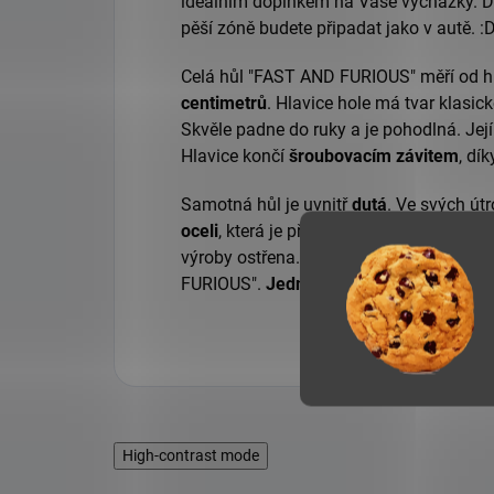
ideálním doplňkem na Vaše vycházky. D
pěší zóně budete připadat jako v autě. :
Celá hůl "FAST AND FURIOUS" měří od h
centimetrů
. Hlavice hole má tvar klasic
Skvěle padne do ruky a je pohodlná. Její
Hlavice končí
šroubovacím závitem
, dí
Samotná hůl je uvnitř
dutá
. Ve svých út
oceli
, která je připevněna k hlavici. Čepe
výroby ostřena. Tak zařaďte 1 a pořiďte
FURIOUS".
Jedná se spíše o doplněk, 
High-contrast mode