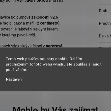
íky holi
"FAST AND FURIOUS"
si i na
D
Druh
:
lavice po gumové zakončení
92,6
ké řadící páky a měří
12 centimetrů.
Hmotn
 povrch je
lakován
lesklým lakem.
ky kterému pevně drží.
Délka 
robách však skrývá čepel z
nerezové
Délka 
l měří
25 centimetrů
a její ostří není z
 si na vycházky stylovou hůl "FAST AND
Tento web používá soubory cookie. Dalším
Materi
nikoliv o zdravotnickou pomůcku.
procházením tohoto webu vyjadřujete souhlas s jejich
používáním.
Nastavení
Mohlo by Vás zajímat