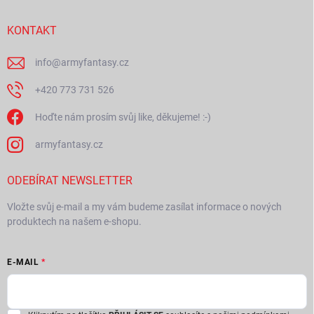
a
t
í
KONTAKT
info
@
armyfantasy.cz
+420 773 731 526
Hoďte nám prosím svůj like, děkujeme! :-)
armyfantasy.cz
ODEBÍRAT NEWSLETTER
Vložte svůj e-mail a my vám budeme zasílat informace o nových
produktech na našem e-shopu.
E-MAIL