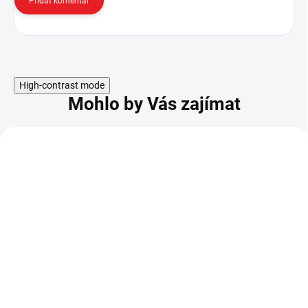
Přidat komentář
High-contrast mode
Mohlo by Vás zajímat
3D akrylová stolní
3D akrylová stolní