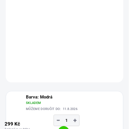
299 Kč
247 Kč bez DPH
Měrná
Zvolte variantu
cena:
Teleskopický tubus pro
RGB světelné meče
s tubusy o průměru
2,5 cm. Na výběr z modré či červené barvy, vhodné na
lehký
kontaktní šerm
.
DETAILNÍ INFORMACE
ZEPTAT SE
HLÍDAT
Barva: Modrá
SKLADEM
MŮŽEME DORUČIT DO:
11.8.2026
−
+
299 Kč