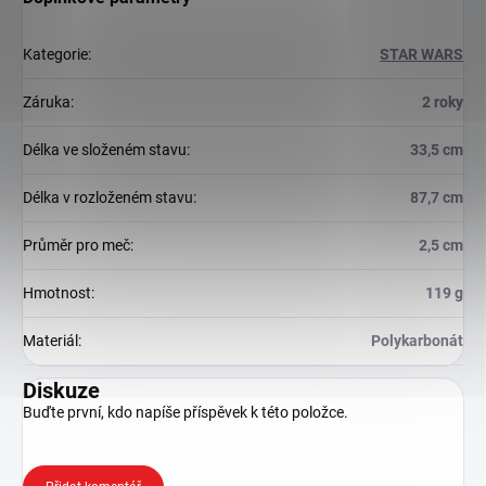
Kategorie
:
STAR WARS
Záruka
:
2 roky
Délka ve složeném stavu
:
33,5 cm
Délka v rozloženém stavu
:
87,7 cm
Průměr pro meč
:
2,5 cm
Hmotnost
:
119 g
Materiál
:
Polykarbonát
Diskuze
Buďte první, kdo napíše příspěvek k této položce.