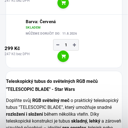
247 Kč bez DPH
Do košíku
Barva: Červená
SKLADEM
MŮŽEME DORUČIT DO:
11.8.2026
−
+
299 Kč
247 Kč bez DPH
Do košíku
Teleskopický tubus do světelných RGB mečů
"TELESCOPIC BLADE" - Star Wars
Doplňte svůj
RGB světelný meč
o praktický teleskopický
tubus "TELESCOPIC BLADE", který umožňuje snadné
rozložení i složení
během několika vteřin. Díky
teleskopické konstrukci je tubus
skladný, lehký
a zároveň
vizuálně působivý – ideální
pro cosplay
, trénink nebo