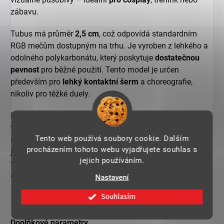
zábavu.
Tubus má průměr
2,5 cm
, což odpovídá standardním
RGB mečům dostupným na trhu. Je vyroben z lehkého a
odolného polykarbonátu, který poskytuje
dostatečnou
pevnost
pro běžné použití. Tento model je určen
především pro
lehký kontaktní šerm
a choreografie,
nikoliv pro těžké duely.
Na výběr jsou
dvě barevné varianty
–
modrá
a
červená
,
takže si můžete vybrat podle své oblíbené strany Síly. Ať
Tento web používá soubory cookie. Dalším
už se chystáte na cosplay akci, fanouškovský sraz nebo
procházením tohoto webu vyjadřujete souhlas s
jen chcete trénovat stylové šermířské kombinace,
jejich používáním.
teleskopický tubus
"TELESCOPIC BLADE"
je ideálním
doplňkem pro váš světelný meč.
Nastavení
Souhlasím
Doplňkové parametry