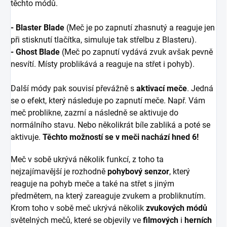
těchto módů.
- Blaster Blade
(Meč je po zapnutí zhasnutý a reaguje jen
při stisknutí tlačítka, simuluje tak střelbu z Blasteru).
- Ghost Blade
(Meč po zapnutí vydává zvuk avšak pevně
nesvítí. Místy problikává a reaguje na střet i pohyb).
Další módy pak souvisí převážně s
aktivací meče
. Jedná
se o efekt, který následuje po zapnutí meče. Např. Vám
meč problikne, zazrní a následně se aktivuje do
normálního stavu. Nebo několikrát bíle zabliká a poté se
aktivuje.
Těchto možností se v meči nachází hned 6!
Meč v sobě ukrývá několik funkcí, z toho ta
nejzajímavější je rozhodně
pohybový senzor
, který
reaguje na pohyb meče a také na střet s jiným
předmětem, na který zareaguje zvukem a probliknutím.
Krom toho v sobě meč ukrývá několik
zvukových módů
světelných mečů, které se objevily ve
filmových
i
herních