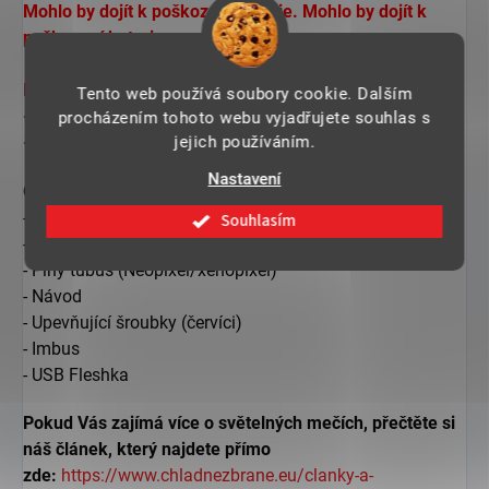
Mohlo by dojít k poškození baterie. Mo
hlo by dojít k
poškození baterie.
Maximální parametry pro napětí:
Tento web používá soubory cookie. Dalším
- 4,1 V
procházením tohoto webu vyjadřujete souhlas s
jejich používáním.
- 1 A
Nastavení
Obsah balení:
- Světelný meč "SITH ACOLYTE"
Souhlasím
- Napájecí kabel
- Plný tubus (Neopixel/xenopixel)
- Návod
- Upevňující šroubky (červíci)
- Imbus
- USB Fleshka
Pokud Vás zajímá více o světelných mečích, přečtěte si
náš článek, který najdete přímo
zde:
https://www.chladnezbrane.eu/clanky-a-