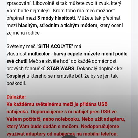
zpracování. Libovolně si tak můžete zvolit zvuk, který
Vám bude nejmilejší. Krom toho má meč možnost
přepínat mezi
3
módy hlasitosti
. Můžete tak přepínat
mezi
hlasitým, středním a tichým módem
, který ocení
zejména rodiče.
Světelný meč
"SITH ACOLYTE"
má
vlastnost
multicolor
-
barvu čepele můžete měnit podle
své chuti!
Meč se skvěle hodí do každé domácnosti
pravých fanoušků
STAR WARS
. Dokonalý doplněk ke
Cosplayi
u kterého se nemusíte bát, že by se jen tak
poškodil.
Důležité:
Ke každému světelnému meči je přidána USB
nabíječka. Doporučujeme s ní nabíjet přes USB ve
Vašem počítači, nebo notebooku. Nebo užít adapteru,
který Vám bude dodán s mečem. Nedoporučujeme
využívat adaptery od nabíječek na mobilní telefon.