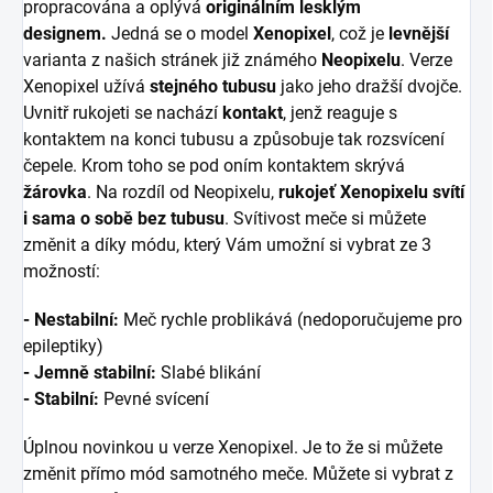
propracována a oplývá
originálním lesklým
designem.
Jedná se o model
Xenopixel
, což je
levnější
varianta z našich stránek již známého
Neopixelu
. Verze
Xenopixel užívá
stejného tubusu
jako jeho dražší dvojče.
Uvnitř rukojeti se nachází
kontakt
, jenž reaguje s
kontaktem na konci tubusu a způsobuje tak rozsvícení
čepele. Krom toho se pod oním kontaktem skrývá
žárovka
. Na rozdíl od Neopixelu,
rukojeť Xenopixelu svítí
i sama o sobě bez tubusu
. Svítivost meče si můžete
změnit a díky módu, který Vám umožní si vybrat ze 3
možností:
- Nestabilní:
Meč rychle problikává (nedoporučujeme pro
epileptiky)
- Jemně stabilní:
Slabé blikání
- Stabilní:
Pevné svícení
Úplnou novinkou u verze Xenopixel. Je to že si můžete
změnit přímo mód samotného meče. Můžete si vybrat z