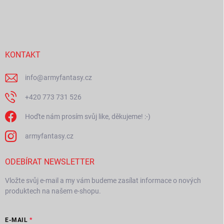
Z
á
p
a
t
í
KONTAKT
info
@
armyfantasy.cz
+420 773 731 526
Hoďte nám prosím svůj like, děkujeme! :-)
armyfantasy.cz
ODEBÍRAT NEWSLETTER
Vložte svůj e-mail a my vám budeme zasílat informace o nových
produktech na našem e-shopu.
E-MAIL