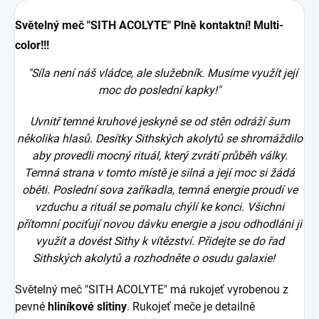
Světelný meč "SITH ACOLYTE" Plně kontaktní! Multi-
color!!!
"Síla není náš vládce, ale služebník. Musíme využít její
moc do poslední kapky!"
Uvnitř temné kruhové jeskyně se od stěn odráží šum
několika hlasů. Desítky Sithských akolytů se shromáždilo
aby provedli mocný rituál, který zvrátí průběh války.
Temná strana v tomto místě je silná a její moc si žádá
oběti. Poslední sova zaříkadla, temná energie proudí ve
vzduchu a rituál se pomalu chýlí ke konci. Všichni
přítomní pociťují novou dávku energie a jsou odhodláni ji
využít a dovést Sithy k vítězství. Přidejte se do řad
Sithských akolytů a rozhodněte o osudu galaxie!
Světelný meč "SITH ACOLYTE" má rukojeť vyrobenou z
pevné
hliníkové slitiny
. Rukojeť meče je detailně