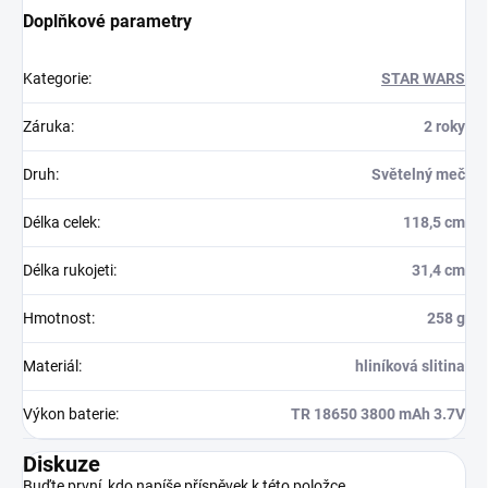
Doplňkové parametry
Kategorie
:
STAR WARS
Záruka
:
2 roky
Druh
:
Světelný meč
Délka celek
:
118,5 cm
Délka rukojeti
:
31,4 cm
Hmotnost
:
258 g
Materiál
:
hliníková slitina
Výkon baterie
:
TR 18650 3800 mAh 3.7V
Diskuze
Buďte první, kdo napíše příspěvek k této položce.