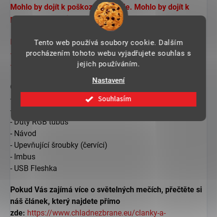
Mohlo by dojít k poškození baterie. Mo
hlo by dojít k
poškození baterie.
Maximální parametry pro napětí:
Tento web používá soubory cookie. Dalším
procházením tohoto webu vyjadřujete souhlas s
- 4,1 V
jejich používáním.
- 1 A
Nastavení
Obsah balení:
Souhlasím
- Světelný meč "SERVANT OF DARKNESS"
- Napájecí kabel
- Dutý RGB tubus
- Návod
- Upevňující šroubky (červíci)
- Imbus
- USB Fleshka
Pokud Vás zajímá více o světelných mečích, přečtěte si
náš článek, který najdete přímo
zde:
https://www.chladnezbrane.eu/clanky-a-