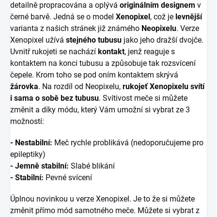
detailně propracována a oplývá
originálním designem
v
černé barvě. Jedná se o model
Xenopixel
, což je
levnější
varianta z našich stránek již známého
Neopixelu
. Verze
Xenopixel užívá
stejného tubusu
jako jeho dražší dvojče.
Uvnitř rukojeti se nachází
kontakt
, jenž reaguje s
kontaktem na konci tubusu a způsobuje tak rozsvícení
čepele. Krom toho se pod oním kontaktem skrývá
žárovka
. Na rozdíl od Neopixelu,
rukojeť Xenopixelu svítí
i sama o sobě bez tubusu
. Svítivost meče si můžete
změnit a díky módu, který Vám umožní si vybrat ze 3
možností:
- Nestabilní:
Meč rychle problikává (nedoporučujeme pro
epileptiky)
- Jemně stabilní:
Slabé blikání
- Stabilní:
Pevné svícení
Úplnou novinkou u verze Xenopixel. Je to že si můžete
změnit přímo mód samotného meče. Můžete si vybrat z