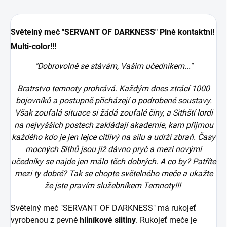
Světelný meč "SERVANT OF DARKNESS" Plně kontaktní!
Multi-color!!!
"Dobrovolně se stávám, Vašim učedníkem..."
Bratrstvo temnoty prohrává. Každým dnes ztrácí 1000
bojovníků a postupně přicházejí o podrobené soustavy.
Však zoufalá situace si žádá zoufalé činy, a Sithští lordi
na nejvyšších postech zakládají akademie, kam přijmou
každého kdo je jen lejce citlivý na sílu a udrží zbraň. Časy
mocných Sithů jsou již dávno pryč a mezi novými
učedníky se najde jen málo těch dobrých. A co by? Patříte
mezi ty dobré? Tak se chopte světelného meče a ukažte
že jste pravím služebníkem Temnoty!!!
Světelný meč "SERVANT OF DARKNESS" má rukojeť
vyrobenou z pevné
hliníkové slitiny
. Rukojeť meče je