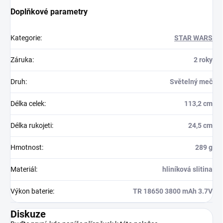
Doplňkové parametry
Kategorie
:
STAR WARS
Záruka
:
2 roky
Druh
:
Světelný meč
Délka celek
:
113,2 cm
Délka rukojeti
:
24,5 cm
Hmotnost
:
289 g
Materiál
:
hliníková slitina
Výkon baterie
:
TR 18650 3800 mAh 3.7V
Diskuze