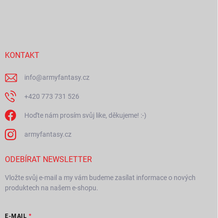
Z
á
p
a
t
í
KONTAKT
info
@
armyfantasy.cz
+420 773 731 526
Hoďte nám prosím svůj like, děkujeme! :-)
armyfantasy.cz
ODEBÍRAT NEWSLETTER
Vložte svůj e-mail a my vám budeme zasílat informace o nových
produktech na našem e-shopu.
E-MAIL