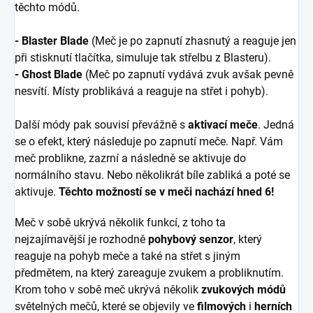
těchto módů.
- Blaster Blade
(Meč je po zapnutí zhasnutý a reaguje jen
při stisknutí tlačítka, simuluje tak střelbu z Blasteru).
- Ghost Blade
(Meč po zapnutí vydává zvuk avšak pevně
nesvítí. Místy problikává a reaguje na střet i pohyb).
Další módy pak souvisí převážně s
aktivací meče
. Jedná
se o efekt, který následuje po zapnutí meče. Např. Vám
meč problikne, zazrní a následně se aktivuje do
normálního stavu. Nebo několikrát bíle zabliká a poté se
aktivuje.
Těchto možností se v meči nachází hned 6!
Meč v sobě ukrývá několik funkcí, z toho ta
nejzajímavější je rozhodně
pohybový senzor
, který
reaguje na pohyb meče a také na střet s jiným
předmětem, na který zareaguje zvukem a probliknutím.
Krom toho v sobě meč ukrývá několik
zvukových módů
světelných mečů, které se objevily ve
filmových
i
herních