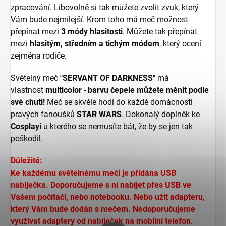
zpracování. Libovolně si tak můžete zvolit zvuk, který
Vám bude nejmilejší. Krom toho má meč možnost
přepínat mezi
3
módy hlasitosti
. Můžete tak přepínat
mezi
hlasitým, středním a tichým módem
, který ocení
zejména rodiče.
Světelný meč
"SERVANT OF DARKNESS"
má
vlastnost
multicolor
-
barvu čepele můžete měnit podle
své chuti!
Meč se skvěle hodí do každé domácnosti
pravých fanoušků
STAR WARS
. Dokonalý doplněk ke
Cosplayi
u kterého se nemusíte bát, že by se jen tak
poškodil.
Důležité:
Ke každému světelnému meči je přidána USB
nabíječka. Doporučujeme s ní nabíjet přes USB ve
Vašem počítači, nebo notebooku. Nebo užít adapteru,
který Vám bude dodán s mečem. Nedoporučujeme
využívat adaptery od nabíječek na mobilní telefon.