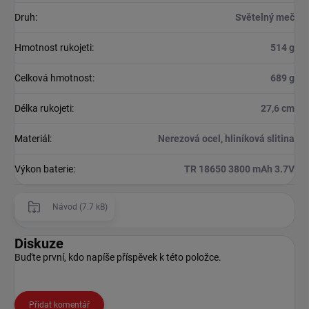
Druh
:
Světelný meč
Hmotnost rukojeti
:
514 g
Celková hmotnost
:
689 g
Délka rukojeti
:
27,6 cm
Materiál
:
Nerezová ocel, hliníková slitina
Výkon baterie
:
TR 18650 3800 mAh 3.7V
Návod (7.7 kB)
Diskuze
Buďte první, kdo napíše příspěvek k této položce.
Přidat komentář