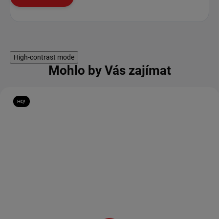
High-contrast mode
Mohlo by Vás zajímat
HQ!
Světelný meč "EZRA
Světelný meč "SERVANT