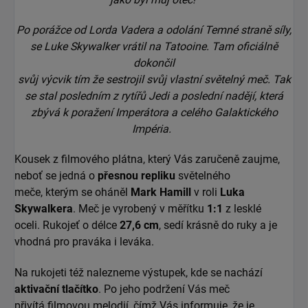
Po porážce od Lorda Vadera a odolání Temné straně síly,
se Luke Skywalker vrátil na Tatooine. Tam oficiálně
dokončil
svůj výcvik tím že sestrojil svůj vlastní světelný meč. Tak
se stal posledním z rytířů Jedi a poslední nadějí, která
zbývá k poražení Imperátora a celého Galaktického
Impéria.
Kousek z filmového plátna, který Vás zaručeně zaujme,
neboť se jedná o
přesnou repliku
světelného
meče,
kterým se oháněl
Mark Hamill
v roli
Luka
Skywalkera
. Meč je vyrobený v měřítku
1:1
z lesklé
oceli.
Rukojeť o délce
27,6 cm
, sedí krásně do ruky a je
vhodná pro praváka i leváka.
Na rukojeti též nalezneme výstupek, kde se nachází
aktivační tlačítko
. Po jeho podržení Vás meč
přivítá
filmovou melodií, čímž Vás informuje, že je