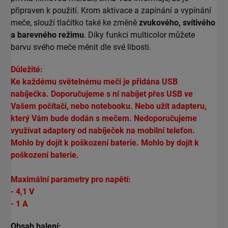
připraven k použití. Krom aktivace a zapínání a vypínání
meče, slouží
tlačítko také ke změně
zvukového, svítivého
a barevného režimu
. Díky funkci multicolor můžete
barvu
svého meče měnit dle své libosti.
Důležité:
Ke každému světelnému meči je přidána USB
nabíječka. Doporučujeme s ní nabíjet přes USB ve
Vašem počítači, nebo notebooku. Nebo užít adapteru,
který Vám bude dodán s mečem. Nedoporučujeme
využívat adaptery od nabíječek na mobilní telefon.
Mohlo by dojít k poškození baterie. Mo
hlo by dojít k
poškození baterie.
Maximální parametry pro napětí:
- 4,1 V
- 1 A
Obsah balení: