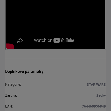
Doplňkové parametry
Kategorie
:
STAR WARS
Záruka
:
2 roky
EAN
:
764460956849