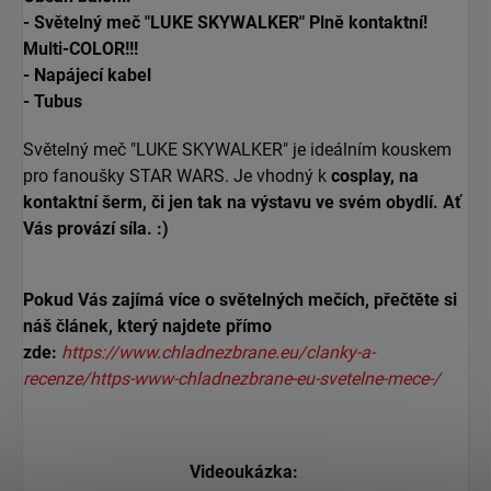
- Světelný meč "LUKE SKYWALKER" Plně kontaktní!
Multi-COLOR!!!
-
Napájecí kabel
- Tubus
Světelný meč "LUKE SKYWALKER" je ideálním kouskem
pro fanoušky STAR WARS. Je vhodný k
cosplay, na
kontaktní
šerm, či jen tak na výstavu ve svém obydlí. Ať
Vás provází síla. :)
Pokud Vás zajímá více o světelných mečích, přečtěte si
náš článek, který najdete přímo
zde:
https://www.chladnezbrane.eu/clanky-a-
recenze/https-www-chladnezbrane-eu-svetelne-mece-/
Videoukázka: