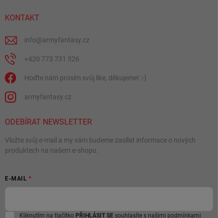
t
í
KONTAKT
info
@
armyfantasy.cz
+420 773 731 526
Hoďte nám prosím svůj like, děkujeme! :-)
armyfantasy.cz
ODEBÍRAT NEWSLETTER
Vložte svůj e-mail a my vám budeme zasílat informace o nových
produktech na našem e-shopu.
E-MAIL
Kliknutím na tlačítko
PŘIHLÁSIT SE
souhlasíte s našimi
podmínkami