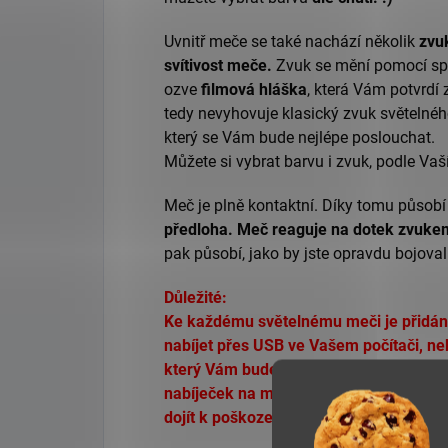
Uvnitř meče se také nachází několik
zvu
svítivost meče.
Zvuk se mění
pomocí spo
ozve
filmová hláška
, která Vám potvrd
tedy nevyhovuje klasický zvuk světelného
který se Vám bude nejlépe poslouchat.
Můžete si vybrat barvu i zvuk, podle Vaší
Meč je plně kontaktní.
Díky tomu působí 
předloha.
Meč reaguje na dotek zvuke
pak působí, jako by jste opravdu bojoval
Důležité:
Ke každému světelnému meči je přidán
nabíjet přes USB ve Vašem počítači, ne
který Vám bude dodán s mečem. Nedop
nabíječek na mobilní telefon. Mohlo by 
dojít k poškození baterie.