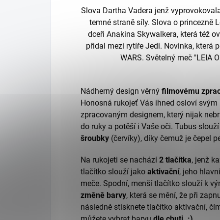
Slova Dartha Vadera jenž vyprovokovala
temné straně síly. Slova o princezně 
dceři Anakina Skywalkera, která též 
přidal mezi rytíře Jedi. Novinka, kter
WARS. Světelný meč "LEIA 
Nádherný design věrný
filmovému zprac
Honosná rukojeť Vás ihned osloví svý
zpracovaným designem, který nijak neb
do ruky a potěší i
Vaše oči. Tubus slouží 
šroubky
(červíky), díky čemuž je čepel
p
Na rukojeti se nachází
2 tlačítka
, jenž k
tlačítko slouží jako
aktivační
, jeho hlavn
meče.
Spodní, menší tlačítko slouží k v
změně barvy
, která se mění
, že při zap
následně stisknete tlačítko aktivační, č
můžete vybrat barvu
dle chuti. :)