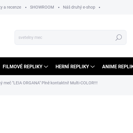
y a recenze
SHOWROOM
Náš druhý e-shop
Hledat
FILMOVÉ REPLIKY
HERNÍ REPLIKY
ANIME REPLI
ný meč "LEIA ORGANA" Plně kontaktní! Multi-COLOR!!!
ní
24 999 Kč
15 
13 222 Kč bez DPH