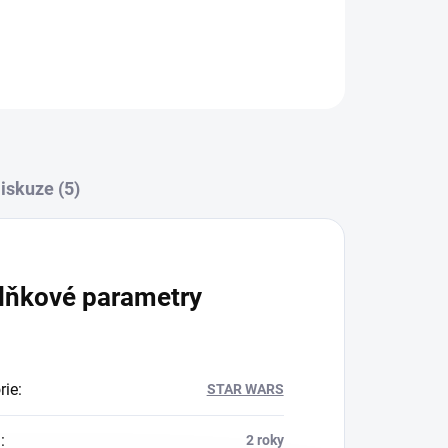
iskuze (5)
lňkové parametry
rie
:
STAR WARS
a
:
2 roky