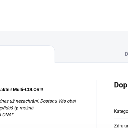
D
Dop
ktní! Multi-COLOR!!!
ji dnes už nezachrání. Dostanu Vás oba!
přidáš ty, možná
Katego
á ONA!"
Záruk