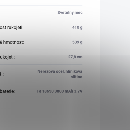
Světelný meč
st rukojeti
:
410 g
á hmotnost
:
539 g
ukojeti
:
27,8 cm
Nerezová ocel, hliníková
ál
:
slitina
baterie
:
TR 18650 3800 mAh 3.7V