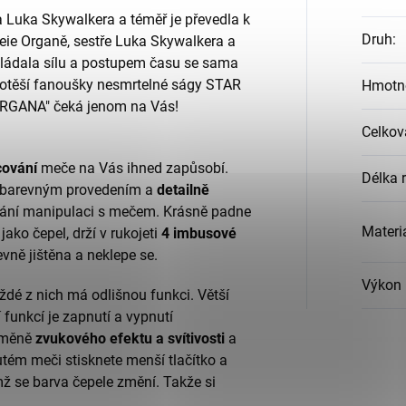
 Luka Skywalkera a téměř je převedla k
Druh
:
Leie Organě, sestře Luka Skywalkera a
ovládala sílu a postupem času se sama
á potěší fanoušky nesmrtelné ságy STAR
Hmotno
ORGANA" čeká jenom na Vás!
Celkov
ování
meče na Vás ihned zapůsobí.
Délka r
m barevným
provedením a
detailně
rání manipulaci s mečem. Krásně padne
Materi
jako čepel, drží v rukojeti
4 imbusové
evně jištěna a neklepe se.
Výkon 
aždé z nich má odlišnou funkci. Větší
í funkcí
je zapnutí a vypnutí
ýměně
zvukového efektu a svítivosti
a
nutém meči stisknete menší tlačítko a
ímž se barva čepele změní.
Takže si