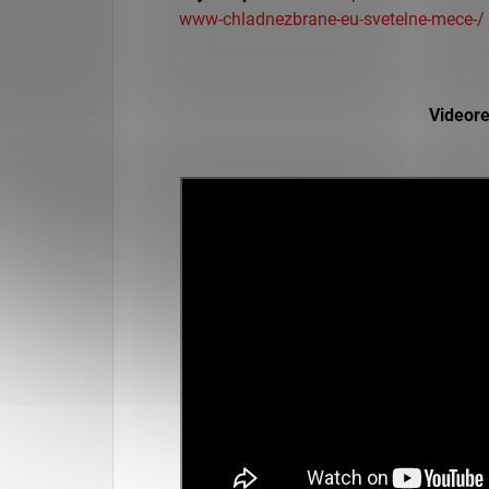
www-chladnezbrane-eu-svetelne-mece-/
Videor