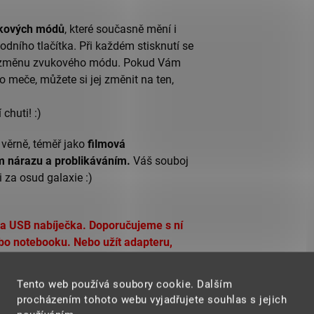
kových módů
, které současně mění i
dního tlačítka. Při každém stisknutí se
í změnu zvukového módu.
Pokud Vám
 meče, můžete si jej změnit na ten,
 chuti! :)
věrně, téměř jako
filmová
m nárazu a problikáváním.
Váš souboj
i za osud galaxie :)
a USB nabíječka. Doporučujeme s ní
bo notebooku. Nebo užít adapteru,
oručujeme využívat adaptery od
dojít k poškození baterie. Mo
hlo by
Tento web používá soubory cookie. Dalším
procházením tohoto webu vyjadřujete souhlas s jejich