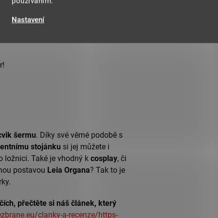
používáním.
Nastavení
r!
vik šermu
. Díky své věrné podobě s
rentnímu
stojánku
si jej můžete i
 ložnici. Také je vhodný k
cosplay
, či
enou postavou
Leia Organa
? Tak to je
írky.
ch, přečtěte si náš článek, který
zbrane.eu/clanky-a-recenze/https-