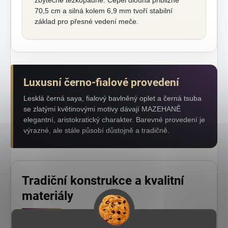
zbytečně těžkopádně. Čepel dlouhá přibližně
70,5 cm a silná kolem 6,9 mm tvoří stabilní
základ pro přesné vedení meče.
Luxusní černo-fialové provedení
Lesklá černá saya, fialový bavlněný oplet a černá tsuba
se zlatými květinovými motivy dávají MAZEHANĚ
elegantní, aristokratický charakter. Barevné provedení je
výrazné, ale stále působí důstojně a tradičně.
Tradiční konstrukce a kvalitní
materiály