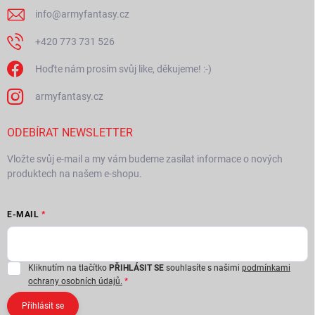
info
@
armyfantasy.cz
+420 773 731 526
Hoďte nám prosím svůj like, děkujeme! :-)
armyfantasy.cz
ODEBÍRAT NEWSLETTER
Vložte svůj e-mail a my vám budeme zasílat informace o nových
produktech na našem e-shopu.
E-MAIL
Kliknutím na tlačítko
PŘIHLÁSIT SE
souhlasíte s našimi
podmínkami
ochrany osobních údajů.
Přihlásit se