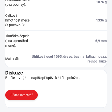
1076 g
(bez pochvy)
:
Celková
hmotnost meče
1336 g
(s pochvou)
:
Tloušťka čepele
(cca uprostřed
6,9 mm
mune)
:
Uhlíková ocel 1095, dřevo, bavlna, látka, mosaz,
Materiál
:
rejnočí kůže
Diskuze
Buďte první, kdo napíše příspěvek k této položce.
Přidat komentář