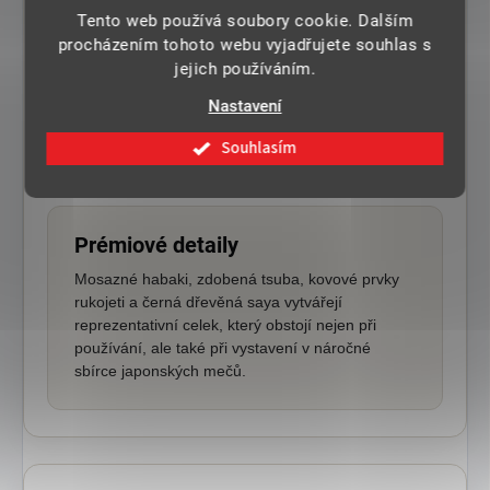
Pravá rejnočí kůže
Tento web používá soubory cookie. Dalším
procházením tohoto webu vyjadřujete souhlas s
Pod fialovým opletem se nachází
pravá
jejich používáním.
samegawa
, která zpevňuje rukojeť a vytváří
autentický podklad pro bavlněné ito. Úchop je
Nastavení
pevný, jistý a vhodný i pro opakovaný trénink
Souhlasím
seků.
Prémiové detaily
Mosazné habaki, zdobená tsuba, kovové prvky
rukojeti a černá dřevěná saya vytvářejí
reprezentativní celek, který obstojí nejen při
používání, ale také při vystavení v náročné
sbírce japonských mečů.