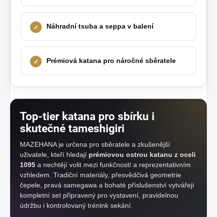
Náhradní tsuba a seppa v balení
Prémiová katana pro náročné sběratele
Top-tier katana pro sbírku i
skutečné tameshigiri
MAZEHANA je určena pro sběratele a zkušenější
uživatele, kteří hledají
prémiovou ostrou katanu z oceli
1095
a nechtějí volit mezi funkčností a reprezentativním
vzhledem. Tradiční materiály, přesvědčivá geometrie
čepele, pravá samegawa a bohaté příslušenství vytvářejí
kompletní set připravený pro vystavení, pravidelnou
údržbu i kontrolovaný trénink sekání.