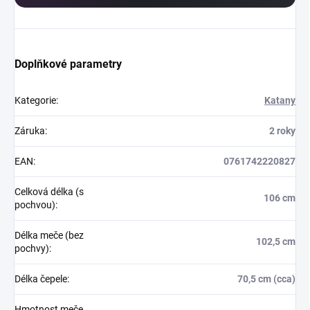
Doplňkové parametry
Kategorie
:
Katany
Záruka
:
2 roky
EAN
:
0761742220827
Celková délka (s
106 cm
pochvou)
:
Délka meče (bez
102,5 cm
pochvy)
:
Délka čepele
:
70,5 cm (cca)
Hmotnost meče