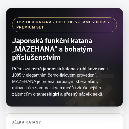
TOP TIER KATANA • OCEL 1095 • TAMESHIGIRI •
PREMIUM SET
Japonská funkční katana
„MAZEHANA“ s bohatým
příslušenstvím
Prémiová
ostrá japonská katana z uhlíkové oceli
1095
v elegantním černo-fialovém provedení.
MAZEHANA je určena náročným sběratelům,
milovníkům samurajských mečů i zkušenějším
zájemcům o
tameshigiri a přesný nácvik seků
.
DÉLKA KATANY