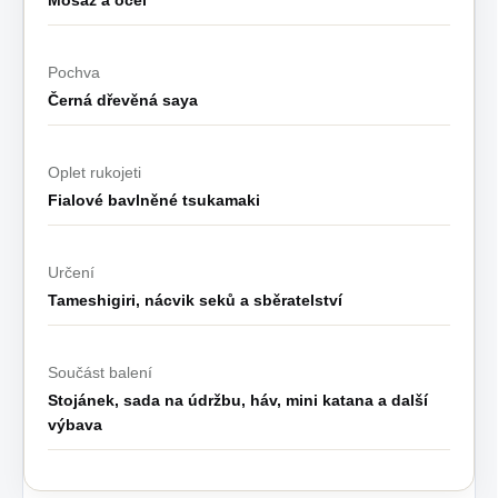
Mosaz a ocel
Pochva
Černá dřevěná saya
Oplet rukojeti
Fialové bavlněné tsukamaki
Určení
Tameshigiri, nácvik seků a sběratelství
Součást balení
Stojánek, sada na údržbu, háv, mini katana a další
výbava