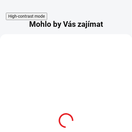
High-contrast mode
Mohlo by Vás zajímat
Japonská funkční
NINDŽA KATANA
katana "AKAHANA" s
"JONIN NINJA-TO"
bohatým příslušenstvím
OSTRÁ!
54 999 Kč
4 999 Kč