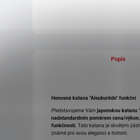
Popis
Honosná katana "Aisuburēdo" funkční
Představujeme Vám
japonskou katanu
"
nadstandardním poměrem cena/výkon
funkčností.
Tato katana je skvělým zás
známé pro svou eleganci a historii.