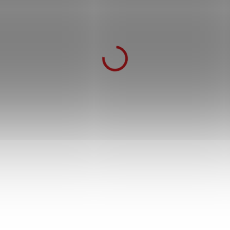
Honosný samurajský meč "CHI NO
KAMI" funkční!
2 999 Kč
4 999 Kč
SKLADEM
2 849 Kč
po přihlášení
Okouzlující katana, která nejen dobře vypadá, ale
je i plně funkční a vhodná k tréninku. Ostřená
čepel s krvavým designem. Pevná dřevěná
pochva + černý háv.
Do košíku