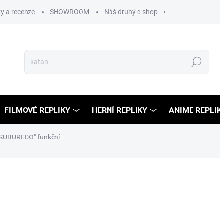
y a recenze
SHOWROOM
Náš druhý e-shop
Hledat
FILMOVÉ REPLIKY
HERNÍ REPLIKY
ANIME REPLI
ISUBURĒDO" funkční
ní
5 999 Kč
3 299
2 726 Kč bez DPH