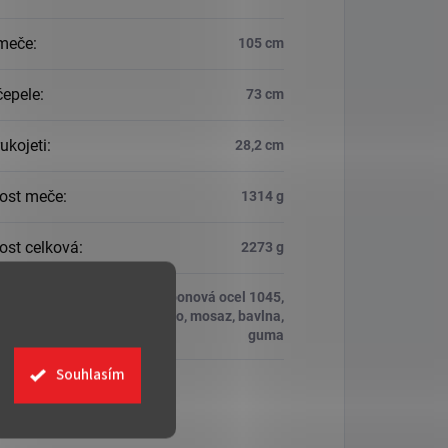
meče
:
105 cm
čepele
:
73 cm
ukojeti
:
28,2 cm
ost meče
:
1314 g
st celková
:
2273 g
karbonová ocel 1045,
ál
:
dřevo, mosaz, bavlna,
guma
Souhlasím