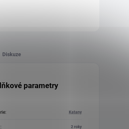
Diskuze
lňkové parametry
rie
:
Katany
a
:
2 roky