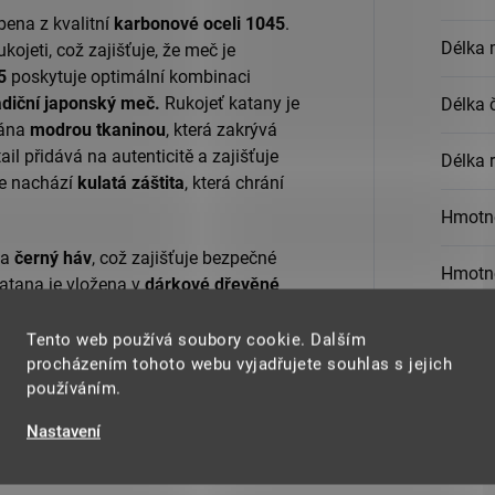
obena z kvalitní
karbonové oceli 1045
.
Délka 
ojeti, což zajišťuje, že meč je
5
poskytuje optimální kombinaci
adiční japonský meč.
Rukojeť katany je
Délka 
tána
modrou tkaninou
, která zakrývá
ail přidává na autenticitě a zajišťuje
Délka r
se nachází
kulatá záštita
, která chrání
Hmotn
a
černý háv
, což zajišťuje bezpečné
Hmotno
atana je vložena v
dárkové dřevěné
ek pro sběratele mečů nebo milovníky
Tento web používá soubory cookie. Dalším
Materi
procházením tohoto webu vyjadřujete souhlas s jejich
ity, krásy
a
funkčnosti
a přináší Vám
používáním.
 majitelem této katany, která Vám
Nastavení
eče a zároveň krásný dekorativní kus.