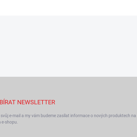
BÍRAT NEWSLETTER
 svůj e-mail a my vám budeme zasílat informace o nových produktech na
 e-shopu.