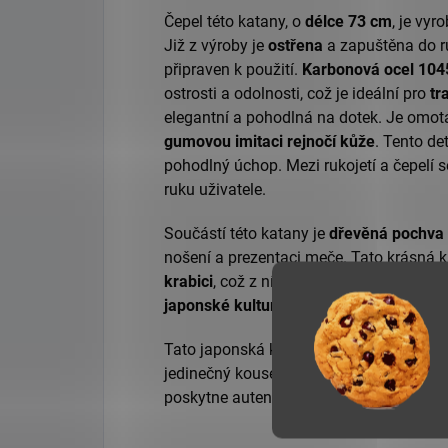
Čepel této katany, o
délce 73 cm
, je vyr
Již z výroby je
ostřena
a zapuštěna do ruk
připraven k použití.
Karbonová ocel 104
ostrosti a odolnosti, což je ideální pro
tr
elegantní a pohodlná na dotek. Je omo
gumovou imitaci rejnočí kůže
. Tento det
pohodlný úchop. Mezi rukojetí a čepelí 
ruku uživatele.
Součástí této katany je
dřevěná pochva
nošení a prezentaci meče. Tato krásná k
krabici
, což z ní představuje skvělý dár
japonské kultury.
Tato japonská katana je kombinací
kval
jedinečný kousek
historie
a umění. Buďte
poskytne autentický pocit japonského m