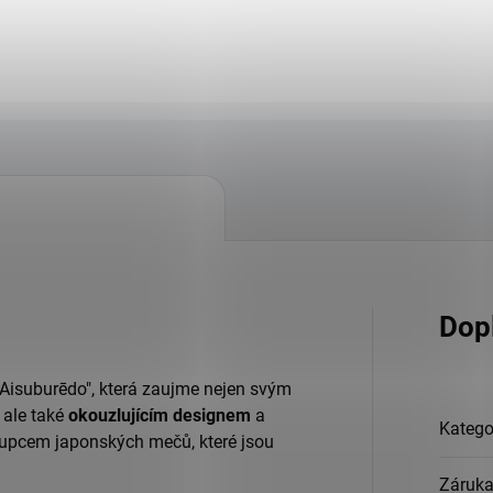
Dop
Aisuburēdo", která zaujme nejen svým
, ale také
okouzlujícím designem
a
Katego
tupcem japonských mečů, které jsou
Záruk