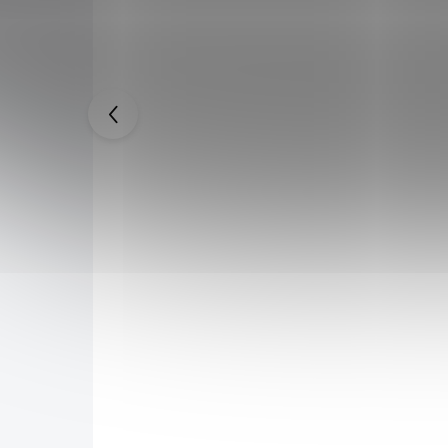
a
Honosná katana "SECRET OF
lover
SAMURAI"
4 999 Kč
9 999 Kč
SKLADEM
SKLADEM
4 749 Kč
po přihlášení
stavy Yami
Zdobná katana, vhodná jak na výstavu, tak na
over.
trénink. Detailní zpracování Vás na první pohled
oceli
zaujme, krom toho meč oplývá ostřenou čepelí,
o přenos.
jejíž zbarvení není klasicky stříbrné, ale v barvě
zvané bordó.
Do košíku