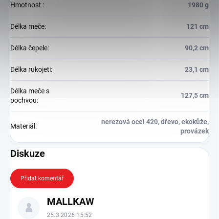
Hmotnost
:
1980 g
Délka meče
:
121 cm
Délka čepele
:
90,2 cm
Délka rukojeti
:
23,1 cm
Délka meče s
127,5 cm
pochvou
:
nerezová ocel 420, dřevo, ekokůže,
Materiál
:
provázek
Diskuze
Přidat komentář
V
MALLKAW
ý
p
25.3.2026 15:52