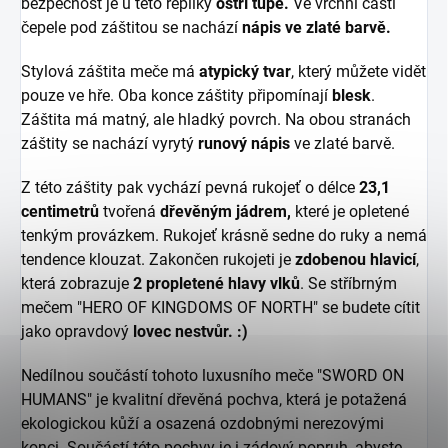
bezpečnost je u této repliky
ostří tupé.
Ve vrchní části
čepele pod záštitou se nachází
nápis ve zlaté barvě.
Stylová záštita meče má
atypický tvar
, který můžete vidět
pouze ve hře. Oba konce záštity připomínají
blesk
.
Záštita má matný, ale hladký povrch. Na obou stranách
záštity se nachází vyrytý
runový nápis
ve zlaté barvě.
Z této záštity pak vychází pevná rukojeť o délce
23,1
centimetrů
tvořená
dřevěným jádrem,
které je opletené
tenkým provázkem. Rukojeť krásně sedne do ruky a nemá
tendence klouzat. Zakončen rukojeti je
zdobenou hlavicí
,
která zobrazuje
2 propletené hlavy vlků
. Se stříbrným
mečem "HERO OF KINGDOMS OF NORTH" se budete cítit
jako opravdový
lovec nestvůr. :)
Nedílnou součástí tohoto luxusního meče "SWORD ON
HUMANS" je kvalitní dřevěná pochva, která je potažená
ekologickou kůží a osazená ozdobnými nerezovými
konci. Součástí této pochvy je i zádový popruh, abyste