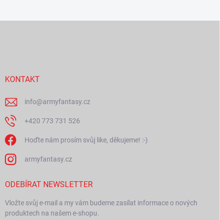
Z
á
p
a
t
í
KONTAKT
info
@
armyfantasy.cz
+420 773 731 526
Hoďte nám prosím svůj like, děkujeme! :-)
armyfantasy.cz
ODEBÍRAT NEWSLETTER
Vložte svůj e-mail a my vám budeme zasílat informace o nových
produktech na našem e-shopu.