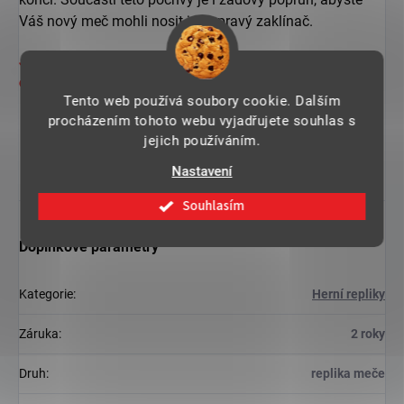
Váš nový meč mohli nosit jako pravý zaklínač.
Jedná se čistě o výstavní repliku. Meč nedoporučujeme
ostřit, ani užívat na sekání, či kontaktní šerm.
Tento web používá soubory cookie. Dalším
procházením tohoto webu vyjadřujete souhlas s
jejich používáním.
Nastavení
Souhlasím
Doplňkové parametry
Kategorie
:
Herní repliky
Záruka
:
2 roky
Druh
:
replika meče