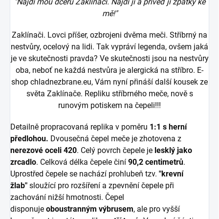
"Najdi mou dceru Zaklínači. Najdi ji a přiveď ji zpátky ke
mě!"
Zaklínači. Lovci příšer, ozbrojeni dvěma meči. Stříbrný na
nestvůry, ocelový na lidi. Tak vypráví legenda, ovšem jaká
je ve skutečnosti pravda? Ve skutečnosti jsou na nestvůry
oba, neboť ne každá nestvůra je alergická na stříbro. E-
shop chladnezbrane.eu, Vám nyní přináší další kousek ze
světa Zaklínače. Repliku stříbrného meče, nově s
runovým potiskem na čepeli!!!
Detailně propracovaná replika v poměru
1:1 s herní
předlohou.
Dvousečná čepel meče je zhotovena z
nerezové oceli 420
. Celý povrch čepele je
lesklý jako
zrcadlo
. Celková délka čepele činí
90,2 centimetrů
.
Uprostřed čepele se nachází prohlubeň
tzv.
"krevní
žlab"
sloužící pro rozšíření a zpevnění čepele při
zachování nižší hmotnosti. Čepel
disponuje
oboustranným výbrusem
, ale pro vyšší