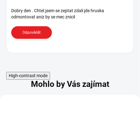
i
s
Dobry den . Chtel.jsem se zeptat zdali jde hruska
odmontovat aniz by se mec znicil
d
i
s
Odpovědět
k
u
z
í
High-contrast mode
Mohlo by Vás zajímat