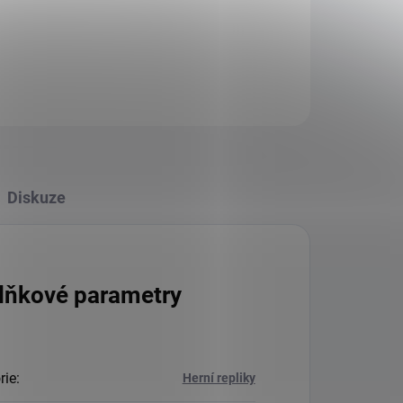
Diskuze
lňkové parametry
rie
:
Herní repliky