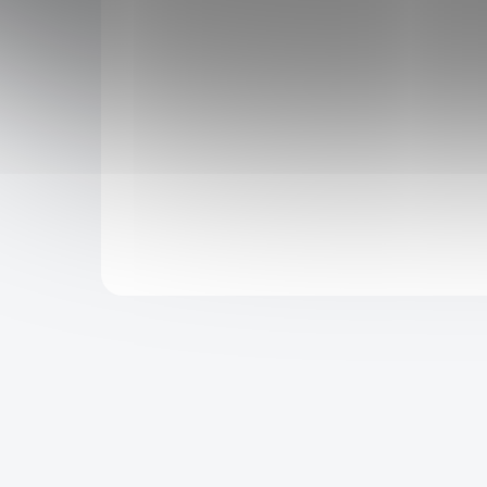
427 Kč
po přihlášení
ong of
Sada přívěsků Raiden Shogun z Genshin Impact
 Genshin
obsahuje meč, portrét postavy, znak Electro
ay, vhodné
elementu a prsten. Ideální pro sběratele a
cosplay.
Do košíku