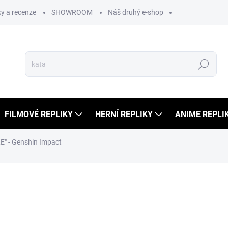
y a recenze
SHOWROOM
Náš druhý e-shop
Hledat
FILMOVÉ REPLIKY
HERNÍ REPLIKY
ANIME REPLI
E" - Genshin Impact
ocení
399 Kč
279 Kč