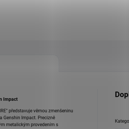
Dop
n Impact
IRE" představuje věrnou zmenšeninu
ta Genshin Impact. Precizně
Katego
vým metalickým provedením s