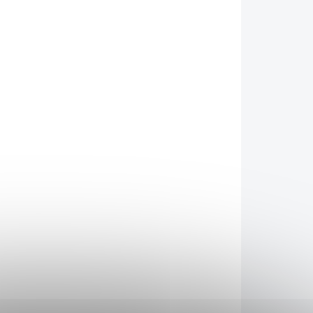
026
MOŽNOSTI DORUČENÍ
Přidat do košíku
ý herním světem Genshin Impact.
Kovové
ovými akcenty
doplňuje praktický kroužek na
ZEPTAT SE
HLÍDAT