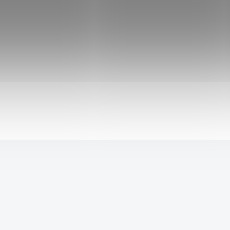
66 Kč
po přihlášení
Malá ocelová mince o průměru 2,5 cm z
populárního herního titulu Genshin Impact.
Mince je vhodná pro cosplay, či jako rekvizita
pro stolní hry, případně jako malá dekorace.
Do košíku