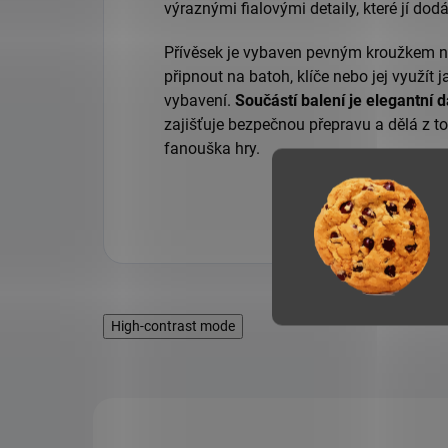
výraznými fialovými detaily, které jí dod
Přívěsek je vybaven pevným kroužkem na
připnout na batoh, klíče nebo jej využít
vybavení.
Součástí balení je elegantní 
zajišťuje bezpečnou přepravu a dělá z t
fanouška hry.
High-contrast mode
NOVINKA