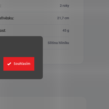
a
:
2 roky
přívěsku
:
21,7 cm
ost
:
45 g
ál
:
Slitina hliníku
Souhlasím