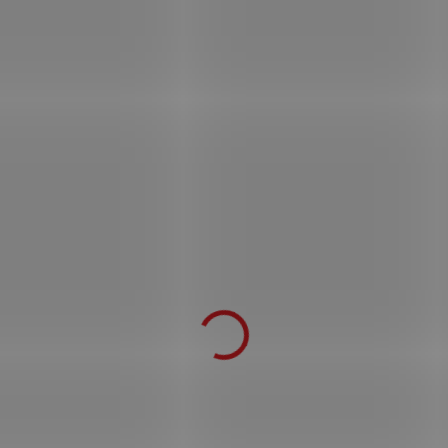
Malá mince "MORA COIN" - Genshin
Impact
69 Kč
109 Kč
SKLADEM