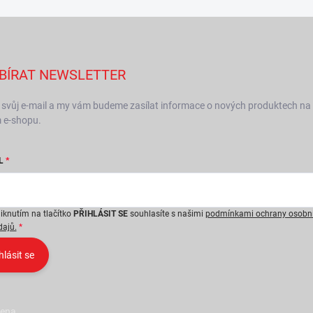
BÍRAT NEWSLETTER
 svůj e-mail a my vám budeme zasílat informace o nových produktech na
 e-shopu.
L
liknutím na tlačítko
PŘIHLÁSIT SE
souhlasíte s našimi
podmínkami ochrany osobn
dajů.
hlásit se
zena.