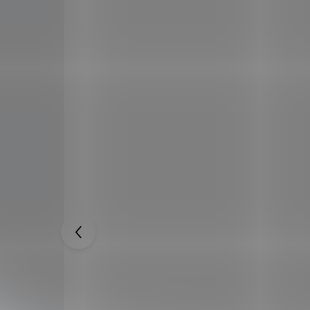
OKEN
Sada přívěsků "RAIDEN SHOGUN" -
Genshin Impact
449 Kč
999 Kč
SKLADEM
SKLADEM