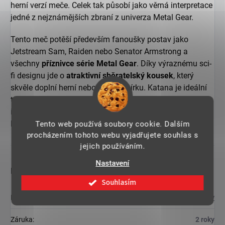
herní verzí meče. Celek tak působí jako věrná interpretace
jedné z nejznámějších zbraní z univerza Metal Gear.
Tento meč potěší především fanoušky postav jako
Jetstream Sam, Raiden nebo Senator Armstrong a
všechny
příznivce série Metal Gear
. Díky výraznému sci-
fi designu jde o
atraktivní sběratelský kousek
, který
skvěle doplní herní nebo anime sbírku. Katana je ideální
také pro cosplay nebo jako výrazný výstavní artefakt
inspirovaný jedním z nejstylovějších boss fightů herní
historie.
Tento web používá soubory cookie. Dalším
procházením tohoto webu vyjadřujete souhlas s
jejich používáním.
Nastavení
Doplňkové parametry
Souhlasím
Kategorie
:
Herní repliky
Záruka
:
2 roky