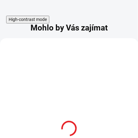
High-contrast mode
Mohlo by Vás zajímat
Meč Jetstream Sama
Ocelová katana
"MURASAMA" Metal
Psylocke "PSYCHIC
Gear Rising
KATANA" - Marvel Rivals