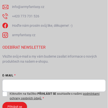
info
@
armyfantasy.cz
+420 773 731 526
Hoďte nám prosím svůj like, děkujeme! :-)
armyfantasy.cz
ODEBÍRAT NEWSLETTER
Vložte svůj e-mail a my vám budeme zasílat informace o nových
produktech na našem e-shopu.
E-MAIL
Kliknutím na tlačítko
PŘIHLÁSIT SE
souhlasíte s našimi
podmínkami
ochrany osobních údajů.
Přihlásit se