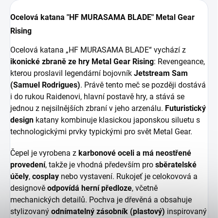
Ocelová katana "HF MURASAMA BLADE" Metal Gear
Rising
Ocelová katana „HF MURASAMA BLADE“ vychází z
ikonické zbraně ze hry Metal Gear Rising
: Revengeance,
kterou proslavil legendární bojovník
Jetstream Sam
(Samuel Rodrigues)
. Právě tento meč se později dostává
i do rukou Raidenovi, hlavní postavě hry, a stává se
jednou z nejsilnějších zbraní v jeho arzenálu.
Futuristický
design
katany kombinuje klasickou japonskou siluetu s
technologickými prvky typickými pro svět Metal Gear.
Čepel je vyrobena z
karbonové oceli a má neostřené
provedení
, takže je vhodná především pro
sběratelské
účely
,
cosplay
nebo vystavení. Rukojeť je celokovová a
designově
odpovídá herní předloze
, včetně
mechanických detailů. Pochva je dřevěná a obsahuje
stylizovaný
odnímatelný zásobník (plastový)
inspirovaný