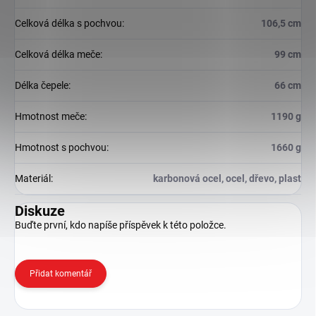
Celková délka s pochvou
:
106,5 cm
Celková délka meče
:
99 cm
Délka čepele
:
66 cm
Hmotnost meče
:
1190 g
Hmotnost s pochvou
:
1660 g
Materiál
:
karbonová ocel, ocel, dřevo, plast
Diskuze
Buďte první, kdo napíše příspěvek k této položce.
Přidat komentář