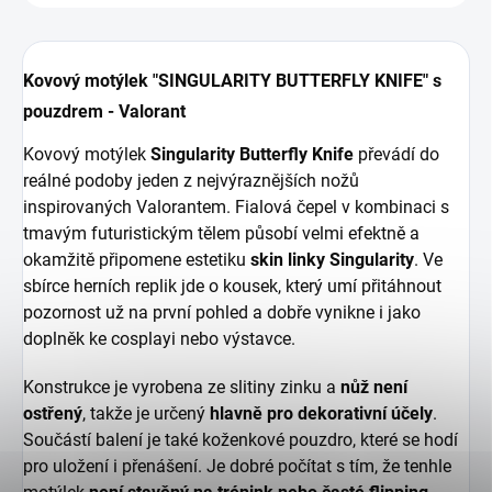
Kovový motýlek "SINGULARITY BUTTERFLY KNIFE" s
pouzdrem - Valorant
Kovový motýlek
Singularity Butterfly Knife
převádí do
reálné podoby jeden z nejvýraznějších nožů
inspirovaných Valorantem. Fialová čepel v kombinaci s
tmavým futuristickým tělem působí velmi efektně a
okamžitě připomene estetiku
skin linky Singularity
. Ve
sbírce herních replik jde o kousek, který umí přitáhnout
pozornost už na první pohled a dobře vynikne i jako
doplněk ke cosplayi nebo výstavce.
Konstrukce je vyrobena ze slitiny zinku a
nůž není
ostřený
, takže je určený
hlavně pro dekorativní účely
.
Součástí balení je také koženkové pouzdro, které se hodí
pro uložení i přenášení. Je dobré počítat s tím, že tenhle