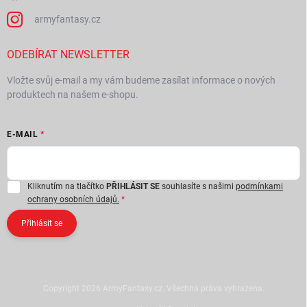
armyfantasy.cz
ODEBÍRAT NEWSLETTER
Vložte svůj e-mail a my vám budeme zasílat informace o nových
produktech na našem e-shopu.
E-MAIL
Kliknutím na tlačítko
PŘIHLÁSIT SE
souhlasíte s našimi
podmínkami
ochrany osobních údajů.
Přihlásit se
Copyright 2026
ArmyFantasy.cz
. Všechna práva vyhrazena.