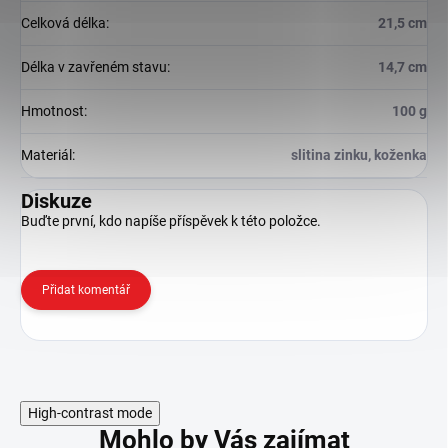
Celková délka
:
21,5 cm
Délka v zavřeném stavu
:
14,7 cm
Hmotnost
:
100 g
Materiál
:
slitina zinku, koženka
Diskuze
Buďte první, kdo napíše příspěvek k této položce.
Přidat komentář
High-contrast mode
Mohlo by Vás zajímat