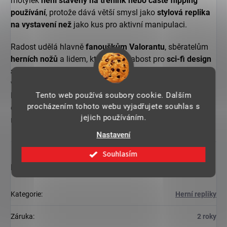
motýlek
není stavěný na trénink nebo časté flipping
používání
, protože dává větší smysl jako
stylová replika
na vystavení než
jako kus pro aktivní manipulaci.
Radost udělá hlavně
fanouškům Valorantu
, sběratelům
herních nožů
a lidem, kteří mají slabost pro
sci-fi design
a výrazné barevné kombinace
. Skvěle zapadne do
vitríny, na poličku i do tematické kolekce zaměřené na
Tento web používá soubory cookie. Dalším
herní zbraně. Jako dárek potěší každého, kdo chce mít
procházením tohoto webu vyjadřujete souhlas s
oblíbený herní motiv i mimo monitor a
ocení spíš vzhled
jejich používáním.
než praktické využití.
Nastavení
Souhlasím
Doplňkové parametry
Kategorie
:
Herní repliky
Záruka
:
2 roky