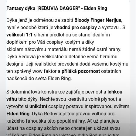
Fantasy dýka "REDUVIA DAGGER" - Elden Ring
Dýka jenž je odměnou za zabití
Bloody Finger Nerijus
,
nyní v podobě která je
vhodná pro cosplay
a výstavu . S
velikostí 1:1
s herní předlohou se stane ideálním
doplňkem pro Váš cosplay kostým a díky
sklolaminátovému materiálu nemá žádné ostré hrany.
Dýka Reduvia je velikostně a detailně věrná hernímu
designu. Její realistické provedení dodá vašemu kostýmu
ten správný wow faktor a
přiláká pozornost
ostatních
nadšenců do světa Elden Ring.
Sklolaminátová konstrukce zajišťuje pevnost a
lehkou
váhu
této dýky. Nechte svou kreativitu volně plynout a
vytvořte si
unikátní
cosplay postavu inspirovanou světem
Elden Ring
. Dýka Reduvia je tou pravou volbou pro
každého fanouška této populární hry. Ať už plánujete
účast na cosplay akcích nebo chcete jen ukázat svou
vášeň pro Elden Ring na výstavě, dýka Reduvia je tím