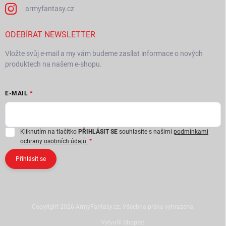
armyfantasy.cz
ODEBÍRAT NEWSLETTER
Vložte svůj e-mail a my vám budeme zasílat informace o nových
produktech na našem e-shopu.
E-MAIL
Kliknutím na tlačítko
PŘIHLÁSIT SE
souhlasíte s našimi
podmínkami
ochrany osobních údajů.
Přihlásit se
Copyright 2026
ArmyFantasy.cz
. Všechna práva vyhrazena.
Vytvořil Shoptet