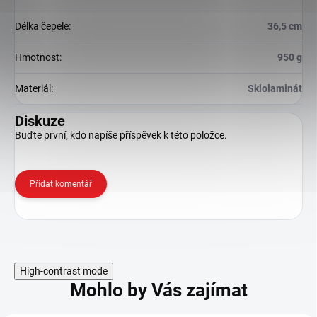
Délka čepele
:
36,5 cm
Hmotnost
:
950 g
Materiál
:
Sklolaminát
Diskuze
Buďte první, kdo napíše příspěvek k této položce.
Přidat komentář
High-contrast mode
Mohlo by Vás zajímat