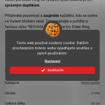
správným doplňkem
.
Přitáhněte pozornost a
zaujměte
každého, kdo se ocitne
ve Vašem blízkém okolí. Tak neváhejte a pořiďte si
fantasy dýku "REDUVIA DAGGER" ze hry Elden Ring.
Buďte
středem pozornosti
a vyjadřujte svou lásku k
tomuto úžasnému hernímu světu s stylem a autenticitou.
Tento web používá soubory cookie. Dalším
procházením tohoto webu vyjadřujete souhlas s
jejich používáním.
Nastavení
Souhlasím
Doplňkové parametry
Kategorie
:
Herní repliky
Záruka
:
2 roky
Celková délka
:
63 cm