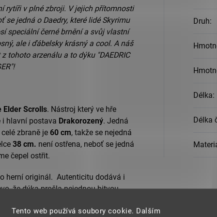
ytíři v plné zbroji. V jejich přítomnosti
oť se jedná o Daedry, které lidé Skyrimu
Druh
:
í speciální černé brnění a svůj vlastní
sný, ale i ďábelsky krásný a cool. A náš
Hmotn
 z tohoto arzenálu a to dýku "DAEDRIC
ER"!
Hmotno
Délka
:
 Elder Scrolls
. Nástroj který ve hře
Délka 
e i hlavní postava
Drakorozený
. Jedná
a celé zbraně je
60 cm
, takže se nejedná
élce
38 cm.
není ostřena, neboť se jedná
Materi
e čepel ostřit.
o herní originál. Autenticitu dodává i
evo, že dýka prošla nejednou bitvou.
adou, ale designovým prvkem. Rukojeť
Tento web používá soubory cookie. Dalším
u můžete krom výstavních účelů užít i