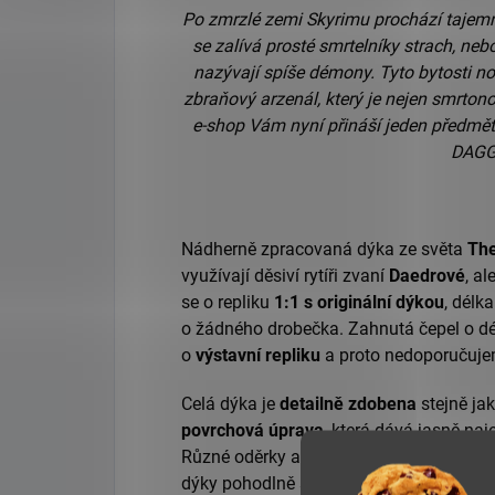
Po zmrzlé zemi Skyrimu prochází tajemní r
se zalívá prosté smrtelníky strach, neb
nazývají spíše démony. Tyto bytosti nos
zbraňový arzenál, který je nejen smrtono
e-shop Vám nyní přináší jeden předmět
DAGG
Nádherně zpracovaná dýka ze světa
The
využívají děsiví rytíři zvaní
Daedrové
, al
se o repliku
1:1 s originální dýkou
, délk
o žádného drobečka. Zahnutá čepel o d
o
výstavní repliku
a proto nedoporučujem
Celá dýka je
detailně zdobena
stejně jak
povrchová úprava
, která dává jasně naj
Různé oděrky a slabší barva nejsou záv
dýky pohodlně sedne do ruky a proto dýk