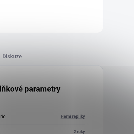
Diskuze
lňkové parametry
rie
:
Herní repliky
a
:
2 roky