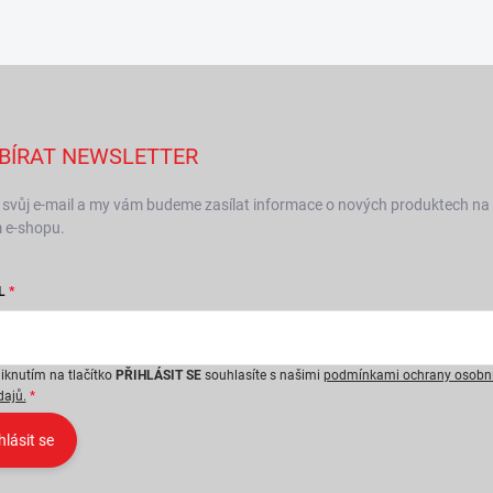
BÍRAT NEWSLETTER
 svůj e-mail a my vám budeme zasílat informace o nových produktech na
 e-shopu.
L
liknutím na tlačítko
PŘIHLÁSIT SE
souhlasíte s našimi
podmínkami ochrany osobn
dajů.
hlásit se