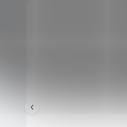
HQ!
Zaklínačova dýka "WITCHER'S