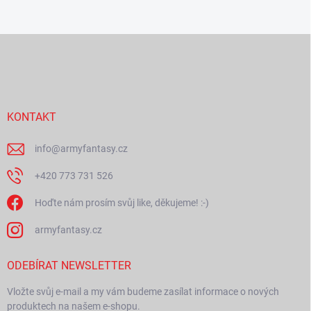
Z
á
p
a
t
í
KONTAKT
info
@
armyfantasy.cz
+420 773 731 526
Hoďte nám prosím svůj like, děkujeme! :-)
armyfantasy.cz
ODEBÍRAT NEWSLETTER
Vložte svůj e-mail a my vám budeme zasílat informace o nových
produktech na našem e-shopu.