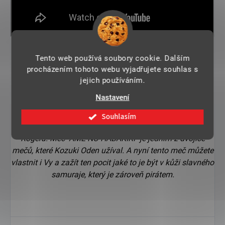
Odejít z této země je můj sen... Vem mě s sebou a dovol
Tento web používá soubory cookie. Dalším
mi vidět svět!"
procházením tohoto webu vyjadřujete souhlas s
jejich používáním.
Legendární meč, který byl vyroben legendárním kovářem,
Nastavení
pro legendárního Samuraje a velitele
Akazaya Kunin
Otoko, Kozuki Odena. Tento slavný bojovník patřil do
Souhlasím
posádky 2 slavných kapitánů Bělovouse a pozdě Gold D
Rogera. Meč "AME NO HABAKIRI" je jedním z dvojice
mečů, které Kozuki Oden užíval. A nyní tento meč můžete
vlastnit i Vy a zažít ten pocit jaké to je být v kůži slavného
samuraje, který je zároveň pirátem.