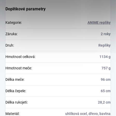
Doplňkové parametry
Kategorie
:
ANIME repliky
Záruka
:
2 roky
Druh
:
Repliky
Hmotnost celková
:
1134 g
Hmotnost meče
:
757 g
Délka meče
:
96 cm
Délka čepele
:
65 cm
Délka rukojeti
:
28,2 cm
Materiál
:
uhlíková ocel, dřevo, bavlna