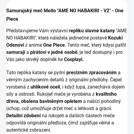
Samurajský meč Meito "AME NO HABAKIRI - V2" - One
Piece
Představujeme Vám výstavní
repliku slavné katany
"AME
NO HABAKIRI", která náležela jedinečné postavě
Kozuki
Odenovi
z anime
One Piece
. Tento meč, který kdysi patřil
samuraji
a
pirátovi v jedné osobě
, je teď dostupný i pro
Vás jako skvělý doplněk ke
Cosplayi.
Tato replika katany se pyšní
precizním zpracováním
a
věrným zachycením detailů z originální předlohy. Čepel
vyrobená z
uhlíkové oceli
, i když tupá, zanechává dojem
síly a ostrosti. Rukojeť meče je vyrobena z
kvalitního
dřeva, obalena bavlněným opletem
a nabízí pohodlný
úchop, což umožňuje držet meč s lehkostí a grácií.
Detailní zdobení
na rukojeti a dalších částech meče
odpovídá originální předloze, čímž zajišťuje věrné a
autentické zobrazení.