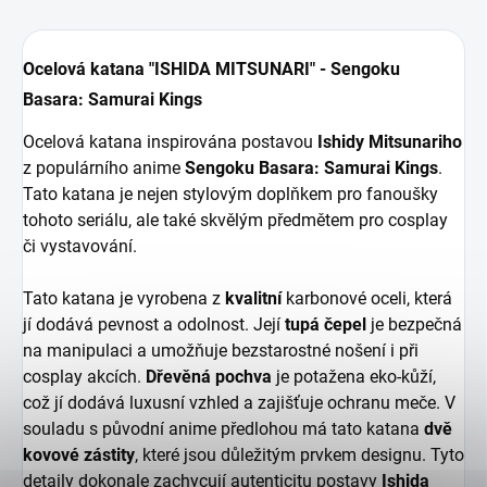
Ocelová katana "ISHIDA MITSUNARI" - Sengoku
Basara: Samurai Kings
Ocelová katana inspirována postavou
Ishidy Mitsunariho
z populárního anime
Sengoku Basara: Samurai Kings
.
Tato katana je nejen stylovým doplňkem pro fanoušky
tohoto seriálu, ale také skvělým předmětem pro cosplay
či vystavování.
Tato katana je vyrobena z
kvalitní
karbonové oceli, která
jí dodává pevnost a odolnost. Její
tupá čepel
je bezpečná
na manipulaci a umožňuje bezstarostné nošení i při
cosplay akcích.
Dřevěná pochva
je potažena eko-kůží,
což jí dodává luxusní vzhled a zajišťuje ochranu meče. V
souladu s původní anime předlohou má tato katana
dvě
kovové zástity
, které jsou důležitým prvkem designu. Tyto
detaily dokonale zachycují autenticitu postavy
Ishida