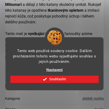
Mitsunari
a dělají z této katany skutečný unikát. Rukojeť
této katanay je opatřena
tkaninovým opletem
a imitací
rejnočí kůže, což poskytuje pohodlný úchop i během
delšího používání.
Tento meč je
vynikající volbou
pro fanoušky anime
Sengoku Basara: Samurai Kings, kteří chtějí mít svého
oblíbeného hrdinu při sobě. Je vhodná jak pro
sběratele,
Tento web používá soubory cookie. Dalším
tak i pro ty, kteří se rádi oblékají do kostýmů a účastní se
procházením tohoto webu vyjadřujete souhlas s
cosplay
akcí.
jejich používáním.
Nastavení
Souhlasím
Doplňkové parametry
Kategorie
:
ANIME repliky