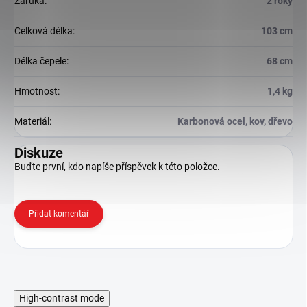
Záruka
:
2 roky
Celková délka
:
103 cm
Délka čepele
:
68 cm
Hmotnost
:
1,4 kg
Materiál
:
Karbonová ocel, kov, dřevo
Diskuze
Buďte první, kdo napíše příspěvek k této položce.
Přidat komentář
High-contrast mode