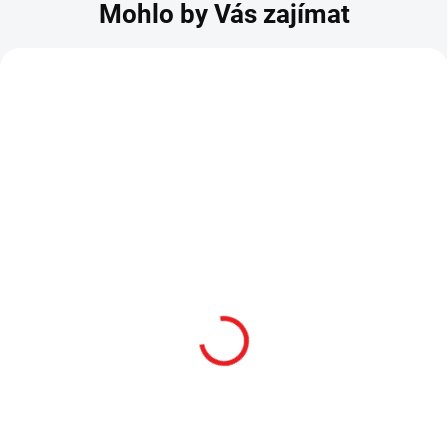
Mohlo by Vás zajímat
Ocelová katana
Katana "NINJA-TO"
"RIMURU'S SWORD" -
anime S PŘEHOZEM NA
That time I got
ZÁDA!
reincarnated as a slime
3 699 Kč
3 999 Kč
SKLADEM
SKLADEM
1 799 Kč
1 999 Kč
1 709 Kč
po přihlášení
1 899 Kč
po přihlášení