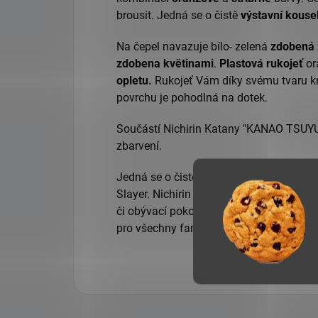
brousit. Jedná se o čistě
výstavní kouse
Na čepel navazuje bílo- zelená
zdobená z
zdobena květinami
.
Plastová
rukojeť
or
opletu
.
Rukojeť Vám díky svému tvaru kr
povrchu je pohodlná na dotek.
Součástí Nichirin Katany "KANAO TSUYUR
zbarvení.
Jedná se o čistě výstavní kousek, kter
Slayer. Nichirin Katana "KANAO TSUYURI"
či obývací pokoj. Dá se ale také využít 
pro všechny fanoušky
tohoto slavného