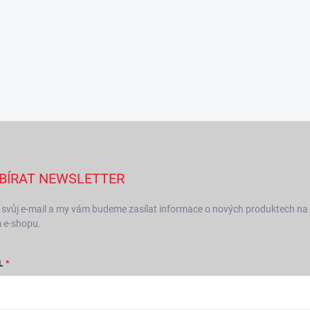
BÍRAT NEWSLETTER
 svůj e-mail a my vám budeme zasílat informace o nových produktech na
 e-shopu.
L