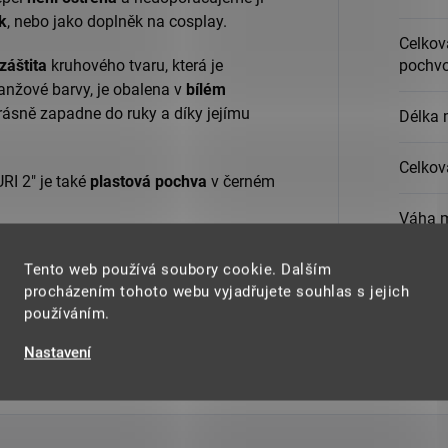
k
, nebo jako doplněk na cosplay.
Celkov
áštita
kruhového tvaru, která je
pochv
anžové barvy, je obalena v
bílém
ásně zapadne do ruky a díky jejímu
Délka 
Celkov
I 2" je také
plastová pochva
v černém
Váha 
ý 100% ocení každý fanoušek Demon
Tento web používá soubory cookie. Dalším
 krásně ozdobí Váš pokojíček, ložnici
Materi
procházením tohoto webu vyjadřujete souhlas s jejich
jako
doplněk ke cosplayi
. Ideální dárek
používáním.
 anime.
Nastavení