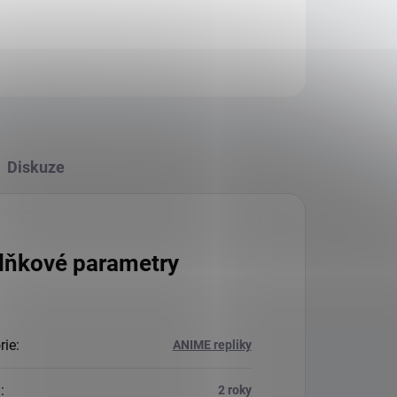
Diskuze
lňkové parametry
rie
:
ANIME repliky
a
:
2 roky