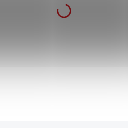
Nichirin Katana "INOSUKE
HASHIBARA" Demon Slayer - pár (2
kusy)
1 899 Kč
3 999 Kč
SKLADEM
1 804 Kč
po přihlášení
2 Detailně zpracované repliky z karbonové oceli.
Anime seriál Demon Slayer. Vyrobeno v poměru
1:1 s originálem. Meč určený především k
výstavním účelům, nebo jako doplněk ke
cosplayi.
Do košíku