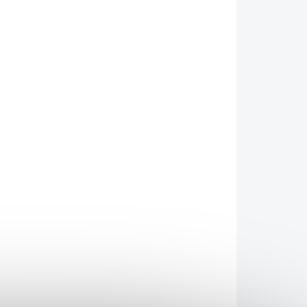
026
MOŽNOSTI DORUČENÍ
Přidat do košíku
 z legendárního anime
Demon Slayer
. Vyrobeno z
ná k výstavním účelům, nebo jako
doplněk ke
ZEPTAT SE
HLÍDAT