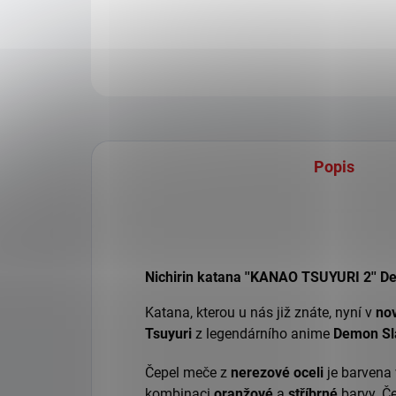
Popis
Nichirin katana ''KANAO TSUYURI 2'' D
Katana, kterou u nás již znáte, nyní v
no
Tsuyuri
z legendárního anime
Demon Sl
Čepel meče z
nerezové oceli
je barvena 
kombinaci
oranžové
a
stříbrné
barvy. Č