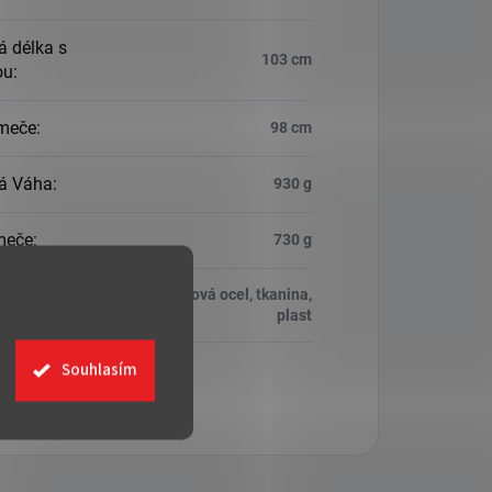
á délka s
103 cm
ou
:
meče
:
98 cm
á Váha
:
930 g
meče
:
730 g
Nerezová ocel, tkanina,
ál
:
plast
Souhlasím