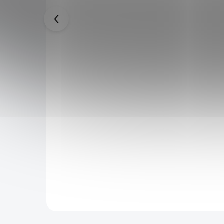
KOCHO"
Nichirin Katana "GIYU TOMIOKA"
Demon Slayer
2 099 Kč
4 999 Kč
SKLADEM
SKLADEM
1 994 Kč
po přihlášení
é oceli.
Detailně zpracovaná replika z karbonové oceli.
tožné s
Anime seriál Demon Slayer. Vyrobeno v poměru
čelům,
1:1 s originálem. Meč určený k výstavním
účelům, nebo jako doplněk ke cosplayi.
Do košíku