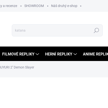
y a recenze
SHOWROOM
Náš druhý e-shop
Hledat
FILMOVÉ REPLIKY
HERNÍ REPLIKY
ANIME REPLI
SUYURI 2'' Demon Slayer
ní
2 999 Kč
1 799
1 487 Kč bez DPH