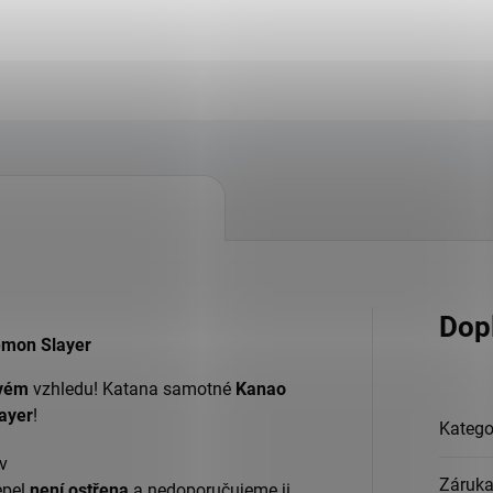
Dop
emon Slayer
vém
vzhledu! Katana samotné
Kanao
ayer
!
Katego
v
Záruk
epel
není ostřena
a nedoporučujeme ji