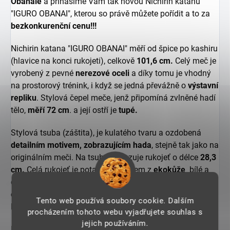
Obanaie
a přinášíme Vám tak novou Nichirin katanu
"IGURO OBANAI", kterou so právě můžete pořídit a to za
bezkonkurenční cenu!!!
Nichirin katana "IGURO OBANAI" měří od špice po kashiru
(hlavice na konci rukojeti), celkově
101,6 cm.
Celý meč je
vyrobený z pevné
nerezové oceli
a díky tomu je vhodný
na prostorový trénink, i když se jedná převážně o
výstavní
repliku
. Stylová čepel meče, jenž připomíná zvlněné hadí
tělo,
měří 72 cm
. a její ostří je
tupé.
Stylová tsuba (záštita), je kulatého tvaru a ozdobená
detailním motivem, zobrazujícím hada
, stejně tak jako na
originálním meči. Na tsubu navazuje rukojeť o délce
28,3
cm.
Celá rukojeť je potažena opletem z
ekokůže
bílé a
červené barvy. Součástí meče je také pevná pochva z
ekokůže
, na které najdeme
nastavovací popruh
, díky
Tento web používá soubory cookie. Dalším
kterému můžeme meč nosit pohodlně na zádech.
procházením tohoto webu vyjadřujete souhlas s
jejich používáním.
Ninchoron katana "IGURO OBANA" je skvělým doplňkem