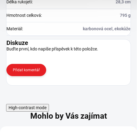
Délka rukojeti
:
28,3 cm
Hmotnost celková
:
795 g
Materiál
:
karbonová ocel, ekokůže
Diskuze
Buďte první, kdo napíše příspěvek k této položce.
Přidat komentář
High-contrast mode
Mohlo by Vás zajímat