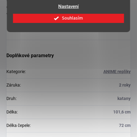
Nastavení
do sbírky pro fanoušky anime
Demon Slayer
a též se dá
využít jako dokonalý doplněk ke
cosplayi.
Souhlasím
Doplňkové parametry
Kategorie
:
ANIME repliky
Záruka
:
2 roky
Druh
:
katany
Délka
:
101,6 cm
Délka čepele
:
72 cm