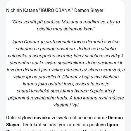
Nichirin Katana "IGURO OBANAI" Demon Slayer
"
Chci zemřít při porážce Muzana a modlím se, aby to
očistilo mou špinavou krev!"
Iguro Obanai, je profesionální lovec démonů s velice
chladnou a přísnou povahou. Jedná se o silného
válečníka a schopného šermíře, který si nebere servítky k
démonům ani ke svým společníkům. Jeho očekávání k
lovcům démonů jsou velice náročná až skoro nemožná, a
velice lpí na pravidlech. Obanai v boji užívá Nichirin
katanu jako ostatní lovci, ovšem ta jeho je
charakteristická speciálním tvarem čepele, který
připomíná rozvlněného hada. A tuto katanu nyní můžete
vlastnit i Vy!
Další stylová
novinka
ze světa oblíbeného anime
Demon
Slayer
. Tentokrát se náš tým zaměřil na postavu
Iguro