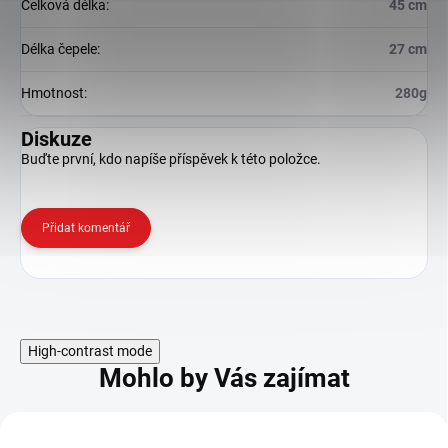
Celková délka
:
45 cm
Délka čepele
:
27 cm
Hmotnost
:
280g
Diskuze
Buďte první, kdo napíše příspěvek k této položce.
Přidat komentář
High-contrast mode
Mohlo by Vás zajímat