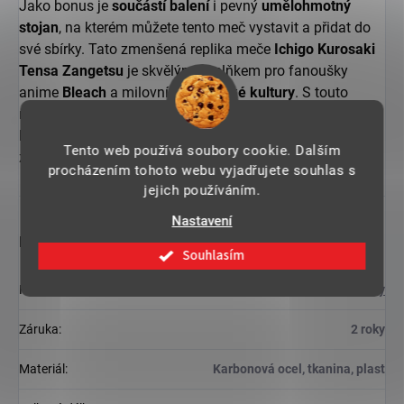
Jako bonus je
součástí balení
i pevný
umělohmotný
stojan
, na kterém můžete tento meč vystavit a přidat do
své sbírky. Tato zmenšená replika meče
Ichigo Kurosaki
Tensa Zangetsu
je skvělým doplňkem pro fanoušky
anime
Bleach
a milovníky
japonské kultury
. S touto
miniaturou můžete přinést kousek anime do svého
každodenního života a zdobit svůj prostor jedinečným
Tento web používá soubory cookie. Dalším
způsobem.
procházením tohoto webu vyjadřujete souhlas s
jejich používáním.
Nastavení
Doplňkové parametry
Souhlasím
Kategorie
:
ANIME repliky
Záruka
:
2 roky
Materiál
:
Karbonová ocel, tkanina, plast