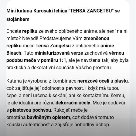
Mini katana Kurosaki Ichiga "TENSA ZANGETSU" se
stojánkem
Chcete
repliku
ze svého oblíbeného anime, ale není na ni
místo? Nevadí! Představujeme Vám
zmenšenou
repliku
meče
Tensa Zangetsu
z oblíbeného
anime
Bleach
. Tato
miniaturizovaná verze
zachovává
věrnou
podobu meče v poměru 1:1
, ale je navržena tak, aby byla
praktická a dekorativní součástí Vašeho prostoru.
Katana je vyrobena z kombinace
nerezové oceli
a
plastu
,
což zajišťuje její odolnost a pevnost. I když má tupou
čepel a není určena k sekání, ani ke kontaktnímu šermu,
je ale ideální pro různé
dekorační účely
. Meč je dodáván
s
plastovou pochvou
. Rukojeť meče je
omotána
bavlněným opletem
, což dodává tomuto
kousku autentičnost a zajišťuje pohodlný úchop.