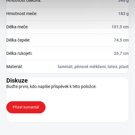
Hmotnost celková
:
346 g
Hmotnost meče
:
183 g
Délka meče
:
101,5 cm
Délka čepele
:
74,5 cm
Délka rukojeti
:
26,7 cm
Materiál
:
laminát, pěnové měkčení, latex, plast
Diskuze
Buďte první, kdo napíše příspěvek k této položce.
Přidat komentář