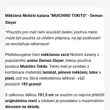
Měkčená Nichirin katana "MUICHIRO TOKITO" - Demon
Slayer
*Pouzdro pro meč není součástí balení, pochva meče
může být použita za účelem přepravy, na její poškození
se nevztahuje reklamace!
Představujeme Vám
měkčenou verzi
Nichirin katany z
populárního
anime Demon Slayer
, kterou používá
postava
Muichiro Tokito
. Tento meč je vyroben z
kombinace materiálů
laminát, pěnové měkčení, latex
a
plast,
což mu dává neskutečnou lehkost - váží
pouhých
183 gramů!
S celkovou délkou
101,5 cm
se snažím co nejvíce přiblížit
originálnímu meči
a zdobení je provedeno s maximálním
důrazem na detaily.