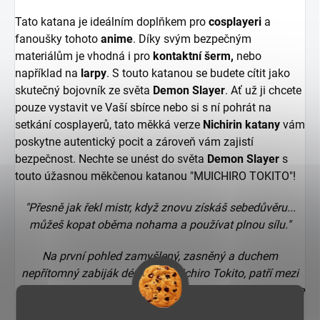
Tato katana je ideálním doplňkem pro
cosplayeri
a
fanoušky tohoto
anime
. Díky svým bezpečným
materiálům je vhodná i pro
kontaktní šerm,
nebo
například na
larpy
. S touto katanou se budete cítit jako
skutečný bojovník ze světa
Demon Slayer
. Ať už ji chcete
pouze vystavit ve Vaší sbírce nebo si s ní pohrát na
setkání cosplayerů, tato měkká verze
Nichirin katany
vám
poskytne autentický pocit a zároveň vám zajistí
bezpečnost. Nechte se unést do světa
Demon Slayer
s
touto úžasnou měkčenou katanou "MUICHIRO TOKITO"!
"Přesně jak řekl mistr, když znovu získáš sebedůvěru...
můžeš kopat oběma nohama a používat plnou sílu."
Na první pohled zamyšlený, zasněný a duchem
nepřítomný zabiják démonů Muichiro Tokito, patří mezi
vedlejší postavy oblíbeného anime Demon Slayer. Pracuje
převážně s logikou a nenechává se vést emocemi. Dříve