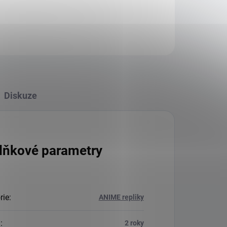
Diskuze
lňkové parametry
rie
:
ANIME repliky
a
:
2 roky