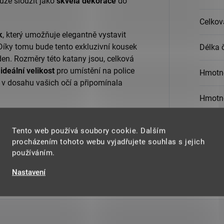
může sloužit jako
skvělá dekorace
do
Celkov
k
, který umožňuje elegantně vystavit
 Díky tomu bude tento exkluzivní kousek
Délka 
en. Rozměry této katany jsou, celková
o
ideální velikost
pro umístění na police
Hmotno
 v dosahu vašich očí a připomínala
Hmotno
 a hledáte
autentický doplněk
ke své
Materi
správnou volbou. Přineste si kousek
Tento web používá soubory cookie. Dalším
šeho domova a nechte se unést
procházením tohoto webu vyjadřujete souhlas s jejich
používáním.
Nastavení