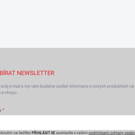
BÍRAT NEWSLETTER
 svůj e-mail a my vám budeme zasílat informace o nových produktech na
 e-shopu.
L
liknutím na tlačítko
PŘIHLÁSIT SE
souhlasíte s našimi
podmínkami ochrany osobn