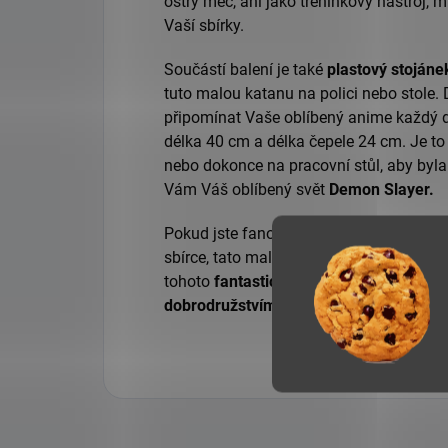
ostrý meč, ani jako tréninkový nástroj, 
Vaší sbírky.
Součástí balení je také
plastový stojáne
tuto malou katanu na polici nebo stole.
připomínat Vaše oblíbený anime každý d
délka 40 cm a délka čepele 24 cm. Je t
nebo dokonce na pracovní stůl, aby byla
Vám Váš oblíbený svět
Demon Slayer.
Pokud jste fanouškem Kimetsu no yaiba
sbírce, tato malá katana je pro vás tou 
tohoto
fantastického
světa přímo do va
dobrodružstvím
Demon Slayer.