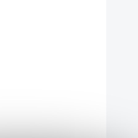
026
MOŽNOSTI DORUČENÍ
Přidat do košíku
 anime
Demon Slayer
( Kimetsu no yaiba ). Čepel
vé oceli, dodáváno s plastovým stojánkem.
mělou kůží.
ZEPTAT SE
HLÍDAT