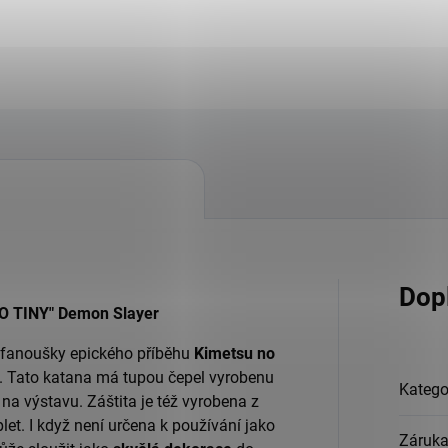
Dop
O TINY" Demon Slayer
o fanoušky epického příběhu
Kimetsu no
. Tato katana má tupou čepel vyrobenu
Katego
í na výstavu. Záštita je též vyrobena z
let. I když není určena k používání jako
Záruk