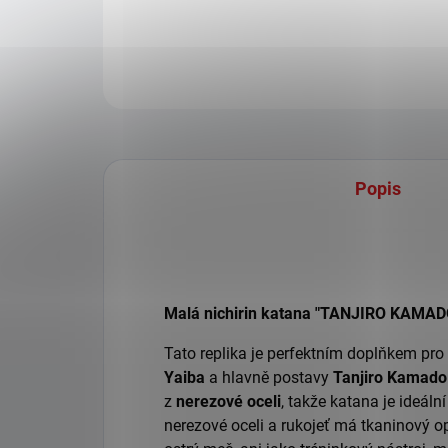
Popis
Malá nichirin katana "TANJIRO KAMAD
Tato replika je perfektním doplňkem pr
Yaiba
a hlavně postavy
Tanjiro Kamado
z
nerezové oceli
, takže katana je ideáln
nerezové oceli a rukojeť má tkaninový op