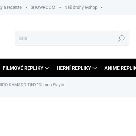
y a recenze
SHOWROOM
Náš druhý e-shop
Hledat
FILMOVÉ REPLIKY
HERNÍ REPLIKY
ANIME REPLI
ANJIRO KAMADO TINY" Demon Slayer
ocení
999 Kč
569 Kč
470 Kč bez DPH