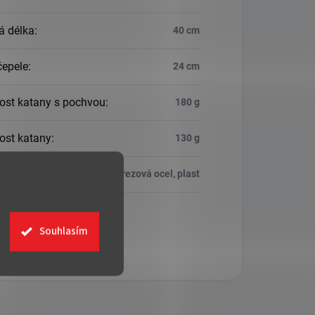
á délka
:
40 cm
čepele
:
24 cm
st katany s pochvou
:
180 g
st katany
:
130 g
ál
:
Nerezová ocel, plast
Souhlasím