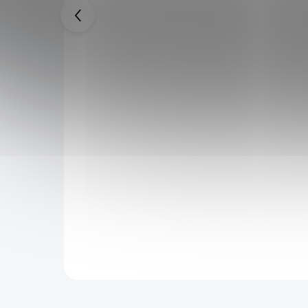
N UZUI"
Dřevěná Nichirin Katana "TANJIRO
KAMADO" Demon Slayer
1 099 Kč
1 699 Kč
SKLADEM
SKLADEM
1 044 Kč
po přihlášení
kého Anime
Detailně zpracovaná replika z Japonského Anime
t z
Demon Slayer. Zhotoveno v poměru 1:1 s
originálem. Vyrobeno z pevného dřeva. Ideální
doplněk ke Cosplayi.
Do košíku