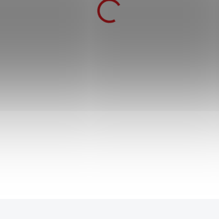
Dřevěná nichirin katana "TANJIRO
FLAME KATANA" - Demon Slayer
899 Kč
1 499 Kč
SKLADEM
854 Kč
po přihlášení
Detailně zpracovaná replika z čepelí ze dřeva z
anime seriálu Demon Slayer. Vyrobeno s detaily
co nejvíce připomínající originál. Meč určený k
výstavním účelům, nebo jako doplněk ke
cosplayi.
Do košíku