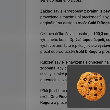
série do reálného života.
Základ šavle je vyrobený z kvalitní
z pev
provedeno s maximální precizností, aby
originálnímu designu meče
Gold D Roge
Celková délka šavle dosahuje
100,3 cm
výrazného kusu. Oplývá
tupou čepelí,
co
vystavování. Tato replika je
čistě výstav
prožít dobrodružství
Gold D Rogera
pros
Rukojeť šavle je navržena s ohledem na p
zdobená
, aby co nejvěrněji zobrazovala 
repliky je také
pevná dřevěná pochva,
c
autenticitu k vašemu
cosplayi.
Přidejte si tuto ohromující
repliku šavle
d
světa
One Piece
. Tato replika Vám umož
Rogera
a prožívat jeho dobrodružství na 