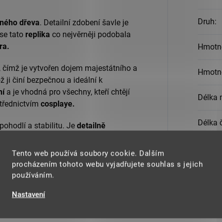
Druh
:
ného dřeva
. Detailní zdobení šavle je
 se tato
replika
co nejvěrněji podobala
ra.
Hmotno
, čímž je vytvořen dojem majestátního a
Hmotn
ž ji činí bezpečnou a ideální k
ní
a je vhodná pro všechny, kteří chtějí
Délka 
třednictvím
cosplaye.
Délka 
ohodlí a stabilitu. Je
detailně
originální rukojeť meče. Součástí této
Délka r
ož přidává další realističnost a
Tento web používá soubory cookie. Dalším
procházením tohoto webu vyjadřujete souhlas s jejich
Materi
používáním.
o své sbírky a staňte se součástí
Nastavení
ní pocítit sílu a charisma
Gold D
vlastní kůži.