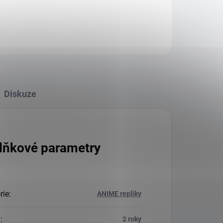
Diskuze
lňkové parametry
rie
:
ANIME repliky
a
:
2 roky