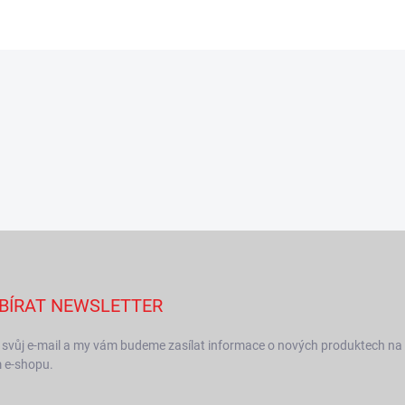
BÍRAT NEWSLETTER
 svůj e-mail a my vám budeme zasílat informace o nových produktech na
 e-shopu.