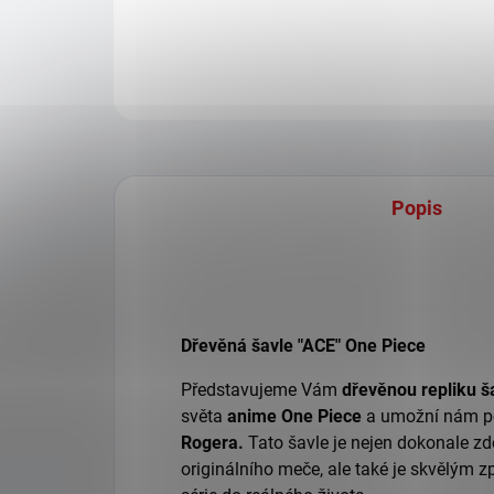
Popis
Dřevěná šavle "ACE" One Piece
Představujeme Vám
dřevěnou repliku š
světa
anime One Piece
a umožní nám po
Rogera.
Tato šavle je nejen dokonale z
originálního meče, ale také je skvělým z