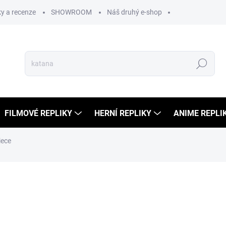
y a recenze
SHOWROOM
Náš druhý e-shop
Hledat
FILMOVÉ REPLIKY
HERNÍ REPLIKY
ANIME REPLI
iece
ní
1 499 Kč
779 
644 Kč bez DPH