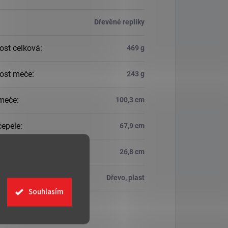
Dřevěné repliky
st celková
:
469 g
ost meče
:
243 g
meče
:
100,3 cm
čepele
:
67,9 cm
ukojeti
:
26,8 cm
ál
:
Dřevo, plast
Souhlasím