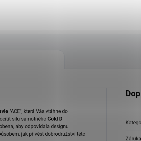
Dop
avle
"ACE", která Vás vtáhne do
cítit sílu samotného
Gold D
Katego
dobena, aby odpovídala designu
působem, jak přivést dobrodružství této
Záruk