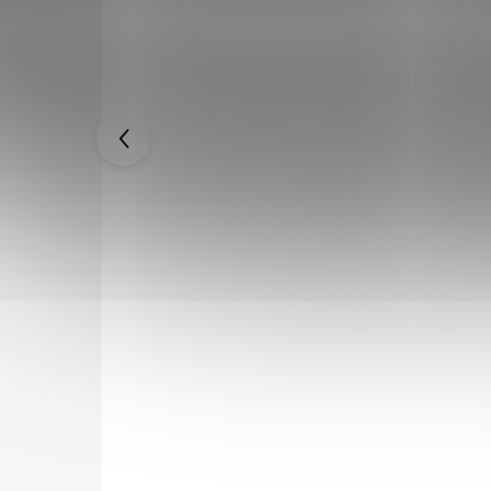
IMONJI
Dřevěná šavle "GRYPHON" One
Piece
799 Kč
1 499 Kč
SKLADEM
SKLADEM
759 Kč
po přihlášení
z anime
Dřevěná replika šavle s drobnými prvky katany z
iginálem.
anime One Piece. Šavle patřící Zrzku Shanksovi,
prostorový
vyrobena ze dřeva. Pevná dřevěná pochva
součástí balení.
Do košíku