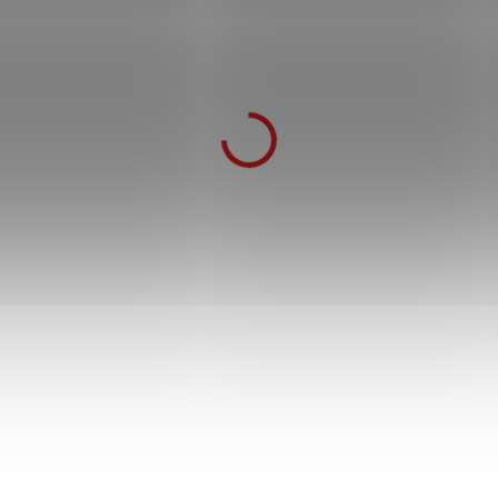
Dřevěná katana Meito "ENMA-V2" -
One Piece
799 Kč
1 499 Kč
SKLADEM
759 Kč
po přihlášení
Dřevěná verze meče z legendárního anime One
Piece. Detailní a naprosto bezpečné zpracování.
Vhodný doplněk ke cosplayi.
Do košíku