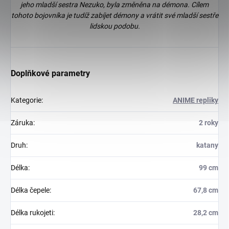
jeho mladší sestra Nezuko, byla změněna na démona. Cílem
tohoto bojovníka je tudíž zabíjet démony a vrátit své mladší sestře
lidskou podobu.
Doplňkové parametry
Kategorie
:
ANIME repliky
Záruka
:
2 roky
Druh
:
katany
Délka
:
99 cm
Délka čepele
:
67,8 cm
Délka rukojeti
:
28,2 cm