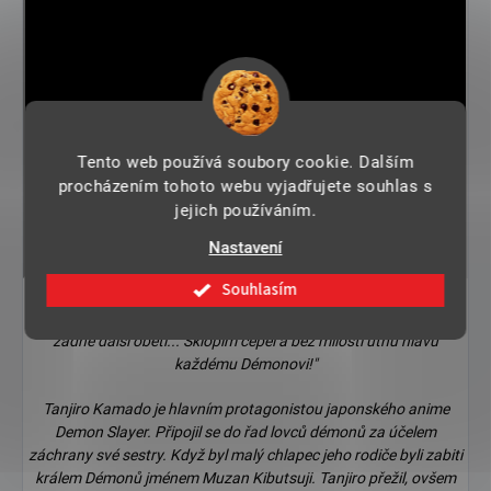
Tento web používá soubory cookie. Dalším
procházením tohoto webu vyjadřujete souhlas s
jejich používáním.
Nastavení
Souhlasím
"Abych uklidnil duše všech které zabil a ujistil se že nepřinese
žádné další oběti... Sklopím čepel a bez milosti utnu hlavu
každému Démonovi!"
Tanjiro Kamado je hlavním protagonistou japonského anime
Demon Slayer. Připojil se do řad lovců démonů za účelem
záchrany své sestry. Když byl malý chlapec jeho rodiče byli zabiti
králem Démonů jménem Muzan Kibutsuji. Tanjiro přežil, ovšem