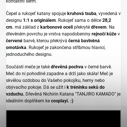
kontaktní šerm.
Čepel a rukojeť katany spojuje
kruhová tsuba
, vyvedená v
designu
1:1 s originálem
. Rukojeť sama o délce
28,2
cm.
má základ z
karbonové oceli
překryté
dřevem
. Na
dřevěném povrchu je vrstva napodobeniny
rejnočí kůže
v
červené
barvě, kterou překrývá
černá bavlněná
omotávka
. Rukojeť je zakončena stříbrnou hlavicí,
jednoduchého designu.
Součástí meče je také
dřevěná pochva
v černé barvě.
Meč do ní pohodlně zapadne a drží jako skála! Meč je
skvělou ozdobou do Vašeho pokojíku, herny nebo
obývacího pokoje. Dá se užít i
k tréninku seků do
vzduchu.
Dřevěná Nichirin Katana "TANJIRO KAMADO" je
ideálním doplňkem ke
cosplayi. :)