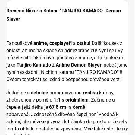
Dřevěná Nichirin Katana "TANJIRO KAMADO" Demon
Slayer
Fanouškové
anime, cosplayeři
a
otaku!
Další kousek z
oblasti
anime na skladě chladnezbrane.eu! Nyní se i Vy
můžete cítit jako hlavní postava z anime, a to konkrétně
jako
Tanjiro Kamado
z
Anime Demon Slayer
, neboť jsme
nyní naskladnili Nichirin Katanu "TANJIRO KAMADO"!!!
Ovšem tentokrát se jedná o bezpečnou dřevěnou verzi!
Jedná se o
detailně
propracovanou
repliku
katany,
zhotovenou v poměru
1:1 s originálem
. Začneme u
čepele, jejíž délka je
67,8 cm.
a
černě
zabarvená. Jednosečná dřevěná čepel není vhodná k
sekání, ale můžete ji využít k tréninku do prostoru, čepel v
tomto ohledu dostatečně zpevněna. Meč také ustojí lehký