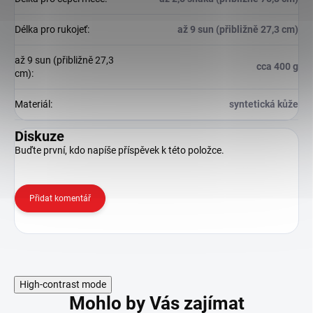
Délka pro rukojeť
:
až 9 sun (přibližně 27,3 cm)
až 9 sun (přibližně 27,3
cca 400 g
cm)
:
Materiál
:
syntetická kůže
Diskuze
Buďte první, kdo napíše příspěvek k této položce.
Přidat komentář
High-contrast mode
Mohlo by Vás zajímat