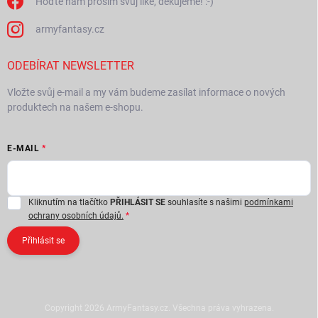
Hoďte nám prosím svůj like, děkujeme! :-)
armyfantasy.cz
ODEBÍRAT NEWSLETTER
Vložte svůj e-mail a my vám budeme zasílat informace o nových
produktech na našem e-shopu.
E-MAIL
Kliknutím na tlačítko
PŘIHLÁSIT SE
souhlasíte s našimi
podmínkami
ochrany osobních údajů.
Přihlásit se
Copyright 2026
ArmyFantasy.cz
. Všechna práva vyhrazena.