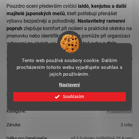
Pouzdro ocení především cvičící
iaidó, kenjutsu a další
majitelé japonských mečů
, kteří potřebují přenášet
výbavu bezpečněji a pohodlněji.
Nastavitelný ramenní
popruh
zlepšuje komfort při nošení a praktické okénko na
jmenovku nebo identifikační kartu pomůže při organizaci
vybavení na akcích, ve společné šatně nebo
v dojo
.
Japonský původ navíc potěší zákazníky, kteří dávají
přednost
autentickému příslušenství
určenému přímo pro
Tento web používá soubory cookie. Dalším
iaito a katany.
procházením tohoto webu vyjadřujete souhlas s
jejich používáním.
Nastavení
Doplňkové parametry
Souhlasím
Kategorie
:
Příslušenství
Záruka
:
2 roky
Délka pro čepel meče
:
až 2,5 shaku (přibližně 75,8 cm)