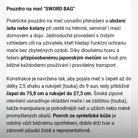
Pouzdro na meč "SWORD BAG"
Praktické pouzdro na meč usnadní přenášení a
uložení
iaita nebo katany
při cestě na trénink, seminář i mezi
domovem a dojo. Jednoduché provedení s čistým
vzhledem cílí na uživatele, kteří hledají funkční ochranu
meče bez zbytečných ozdob. Díky dlouhému tvaru a
řešení
přizpůsobenému japonským mečům
se hodí pro
běžné každodenní používání i pravidelný transport.
Konstrukce je navržena tak, aby pojala meč s čepelí až do
délky 2,5 shaku a rukojetí (tsuka) do 9 sun, tedy přibližně
čepel do 75,8 cm a rukojeť do 27,3 cm.
Široké zipové
otevírání usnadňuje vkládání meče i se záštitou (tsuba),
takže manipulace je pohodlnější než u užších nebo méně
promyšlených obalů.
Povrch ze syntetické kůže
je
odolný vůči běžnému opotřebení, dobře drží tvar a
zároveň působí čistě a reprezentativně.