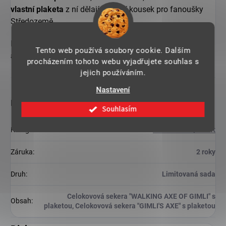
vlastní
plaketa
z ní dělají luxusní kousek pro fanoušky
Středozemě.
Perfektní volba pro každého, kdo chce vlastnit
Gimliho
Tento web používá soubory cookie. Dalším
arzenál
v luxusním provedení.
procházením tohoto webu vyjadřujete souhlas s
jejich používáním.
Nastavení
Doplňkové parametry
Souhlasím
Kategorie
:
Pán Prstenů / Hobit
Záruka
:
2 roky
Druh
:
Limitovaná sada
Celokovová sekera "WALKING AXE OF GIMLI" s
Obsah
:
plaketou, Celokovová sekera "GIMLI'S AXE" s plaketou