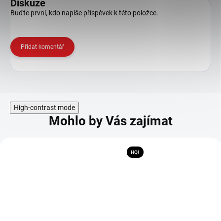
Diskuze
Buďte první, kdo napíše příspěvek k této položce.
Přidat komentář
High-contrast mode
Mohlo by Vás zajímat
HQ!
Ušetříte 1 399 Kč