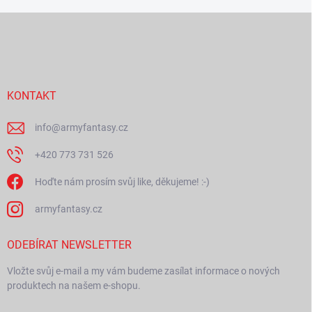
Z
á
p
a
t
í
KONTAKT
info
@
armyfantasy.cz
+420 773 731 526
Hoďte nám prosím svůj like, děkujeme! :-)
armyfantasy.cz
ODEBÍRAT NEWSLETTER
Vložte svůj e-mail a my vám budeme zasílat informace o nových
produktech na našem e-shopu.