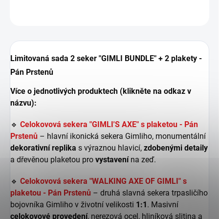
ZEPTAT SE
HLÍDAT
Limitovaná sada 2 seker "GIMLI BUNDLE" + 2 plakety -
Pán Prstenů
Více o jednotlivých produktech (klikněte na odkaz v
názvu):
🔹
Celokovová sekera "GIMLI'S AXE" s plaketou - Pán
Prstenů
– hlavní ikonická sekera Gimliho, monumentální
dekorativní
replika
s výraznou hlavicí,
zdobenými
detaily
a dřevěnou plaketou pro
vystavení
na zeď.
🔹
Celokovová sekera "WALKING AXE OF GIMLI" s
plaketou - Pán Prstenů
– druhá slavná sekera trpasličího
bojovníka Gimliho v životní velikosti
1:1
. Masivní
celokovové
provedení
, nerezová ocel, hliníková slitina a