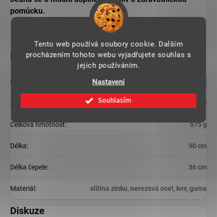
pomůcku.
Tento web používá soubory cookie. Dalším
procházením tohoto webu vyjadřujete souhlas s
Doplňkové parametry
jejich používáním.
Nastavení
Kategorie
:
Ostatní
Souhlasím
Záruka
:
2 roky
Celková hmotnost
:
575 g
Délka
:
90 cm
Délka čepele
:
36 cm
Materiál
:
slitina zinku, nerezová ocel, kov, guma
Diskuze