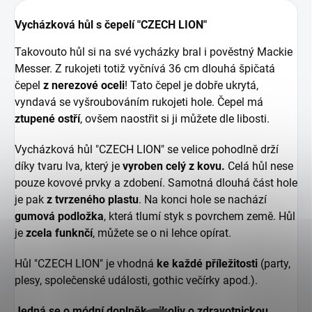
Vycházková hůl s čepelí "CZECH LION"
Takovouto hůl si na své vycházky bral i pověstný Mackie
Messer. Z rukojeti totiž vyčnívá 36 cm dlouhá špičatá
čepel
z nerezové oceli
! Tato čepel je dobře ukrytá,
vyndavá se vyšroubováním rukojeti hole. Čepel má
ztupené ostří
, ovšem naostřit si ji můžete dle libosti.
Vycházková hůl "CZECH LION" se velice pohodlně drží
díky tvaru lva, který je
vyroben celý z kovu.
Celá hůl nese
pouze kovové prvky a zdobení. Samotná dlouhá část hole
je pak
z tvrzeného plastu
. Na konci hole se nachází
gumová podložka
, která tlumí styk s povrchem země. Hůl
je
zcela funknčí
, můžete se o ni lehce opírat.
Hůl "CZECH LION" je vhodná
ke každé příležitosti
(party,
plesy, společenské události, gothic večírky apod.).
Jedná se o módní doplněk, nikoliv o zdravotnickou