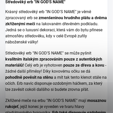
Středověký erb "IN GOD'S NAME"
Krásný středověký erb "IN GOD'S NAME" je věrně
zpracovaný erb se
zmenšeninou hrudního plátu a dvěma
zkříženými meči
na lakovaném dřevěném podkladu.
Jedná se o luxusní dekoraci, která vám do bytu přinese
atmosféru středověku, kdy v celé Evropě zuřily
náboženské války!
Středověký erb "IN GOD'S NAME" se může pyšnit
kvalitním italským zpracováním pouze z autentických
materiálů!
Celý erb je vyhotoven
pouze ze dřeva a kovu
-
žádné další příměsy! Díky kovovému očku se dá
pohodlně pověsit na stěnu
a mít tak tento klenot stále na
očích. Erb navíc disponuje ozdobným háčkem, za který
lze zavěsit cokoli dalšího si budete zrovna přát.
Zkřížené meče na erbu "IN GOD'S NAME" mají
mosaznou
rukojeť
, jejíž konec je vyveden ve tvaru hlavy
gladiátorského bojovníka.
Erb také disponuje ozdobným