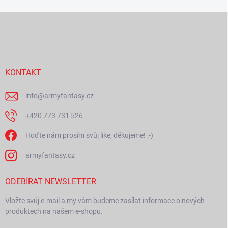
Z
á
p
a
t
í
KONTAKT
info
@
armyfantasy.cz
+420 773 731 526
Hoďte nám prosím svůj like, děkujeme! :-)
armyfantasy.cz
ODEBÍRAT NEWSLETTER
Vložte svůj e-mail a my vám budeme zasílat informace o nových
produktech na našem e-shopu.