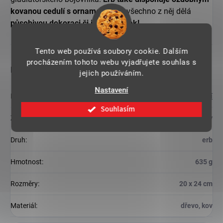
kovanou cedulí s ornamenty.
To všechno z něj dělá
působivou dekoraci či ideální dárek!
Tento web používá soubory cookie. Dalším
procházením tohoto webu vyjadřujete souhlas s
Doplňkové parametry
jejich používáním.
Nastavení
Kategorie
:
Ostatní
Souhlasím
Záruka
:
2 roky
Druh
:
erb
Hmotnost
:
635 g
Rozměry
:
20 x 24 cm
Materiál
:
dřevo, kov