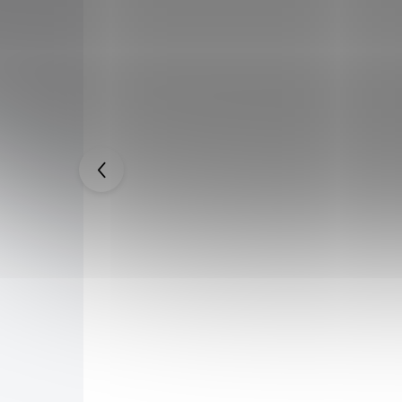
hatým
Středověký ostrý meč "MEDIEVAL
HONOR"
7 999 Kč
9 999 Kč
SKLADEM
SKLADEM
7 599 Kč
po přihlášení
 oceli
Meč, který by jako z Kingdom Come
inku.
vypadl. Středověký ostrý meč s čepelí z
vém boxu s
kvalitní vysoce karbonové oceli 1060. Dodáváno
s dřevěnou pochvou potaženou kůží.