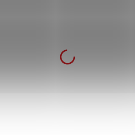
Čínská halapartna/naginata "KUAN
TAO - FOR HONOR" honosně
zdobená!
5 999 Kč
11 999 Kč
SKLADEM
5 699 Kč
po přihlášení
Masivní zdobené čínské Guan dao s čepelí z
nerezové oceli a luxusním stojánkem pro
vystavení.