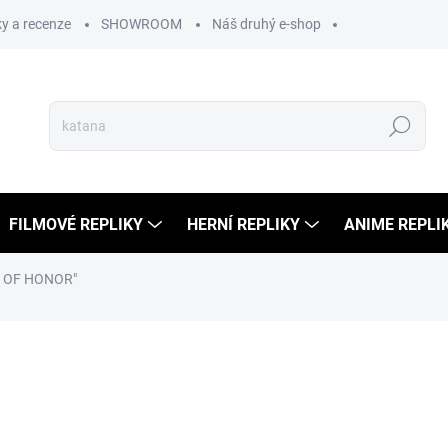
y a recenze
SHOWROOM
Náš druhý e-shop
Hledat
FILMOVÉ REPLIKY
HERNÍ REPLIKY
ANIME REPLI
T OF HONOR"
ní
7 499 Kč
5 999