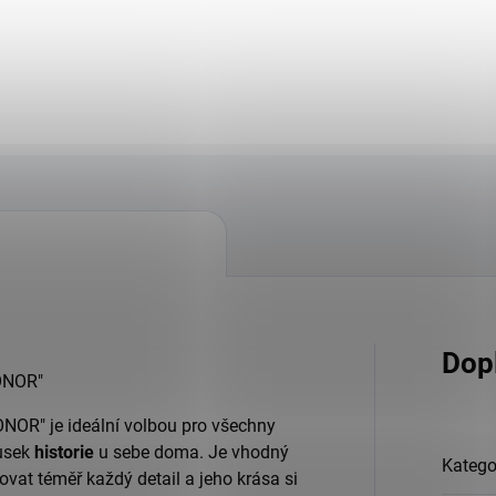
Dop
ONOR"
OR" je ideální volbou pro všechny
ousek
historie
u sebe doma. Je vhodný
Katego
vat téměř každý detail a jeho krása si