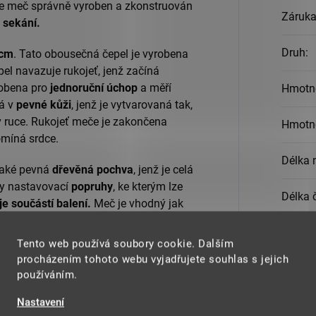
k je meč správně vyroben a zkonstruován
Záruk
a
sekání.
Druh
:
 cm
. Tato obousečná čepel je vyrobena
pel navazuje rukojeť, jenž začíná
obena pro
jednoruční úchop
a měří
Hmotno
á v
pevné kůži
, jenž je vytvarovaná tak,
 ruce. Rukojeť meče je zakončena
Hmotn
omíná srdce.
Délka 
také pevná
dřevěná pochva
, jenž je celá
ny nastavovací
popruhy
, ke kterým lze
Délka 
e součástí balení.
Meč je vhodný jak
le i na prostorový trénink či sekání,
Délka r
 Ostří meče je z výroby ostřené.
Tento web používá soubory cookie. Dalším
procházením tohoto webu vyjadřujete souhlas s jejich
ého designu
a vynikající kvality, která
Materi
používáním.
ící volbou pro každého milovníka
Nastavení