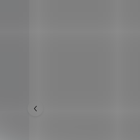
W
Velké vrhací nože "THIRD KUNAI" 2
atý -
kusy