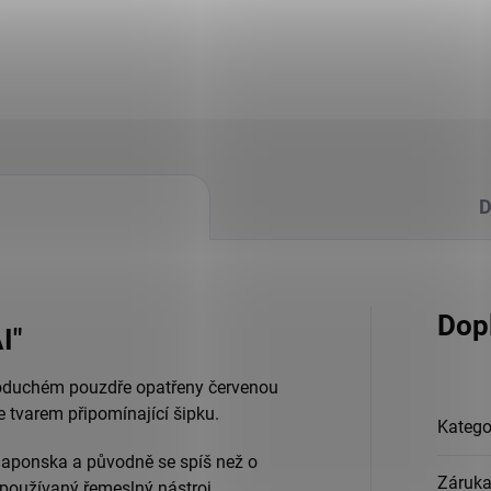
D
Dop
I"
oduchém pouzdře opatřeny červenou
e tvarem připomínající šipku.
Katego
Japonska a původně se spíš než o
Záruk
používaný řemeslný nástroj.