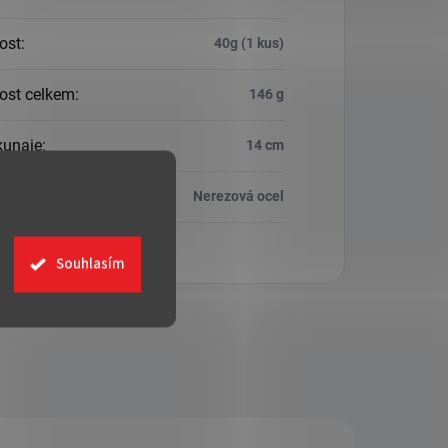
ost
:
40g (1 kus)
ost celkem
:
146 g
kunaie
:
14 cm
ál
:
Nerezová ocel
Souhlasím