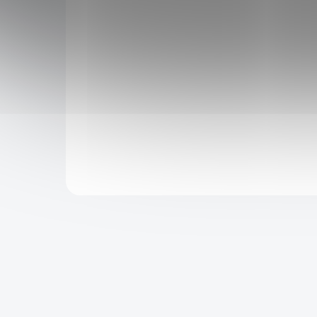
529 Kč
699 Kč
SKLADEM
SKLADEM
503 Kč
po přihlášení
Sada vrhacích nožů typu kunai. Krásný design,
rního
rukojeť opletena červeným provázkem.
ge.
Nerezová ocel. Součástí balení je i nylonové
pouzdro.
Do košíku