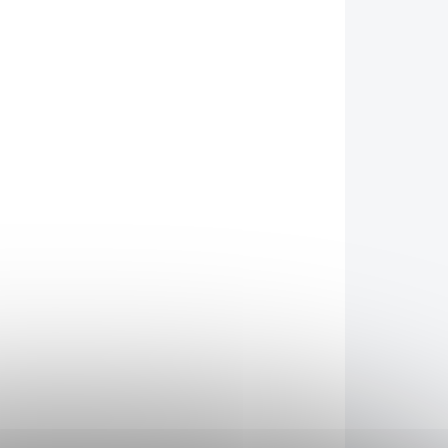
026
MOŽNOSTI DORUČENÍ
Přidat do košíku
 potěší každého ninju. Celokovová konstrukce,
et. Pouzdro součástí balení.
ZEPTAT SE
HLÍDAT