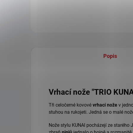
Popis
Vrhací nože "TRIO KUNA
Tři celočerné kovové
vrhací nože
v jedn
stuhou na rukojeti. Jedná se o malé nož
Nože stylu KUNAI pocházejí ze starého 
zbraň
ninjů
jednalo o hojně a rozmanitě 