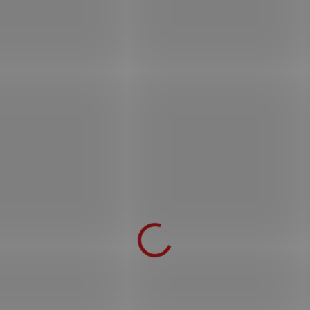
Vrhací ninja nůž "NARUTO KUNAI"
kovový