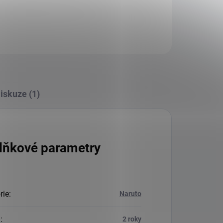
iskuze (1)
lňkové parametry
rie
:
Naruto
a
:
2 roky