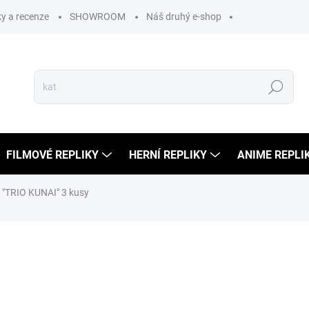
y a recenze
SHOWROOM
Náš druhý e-shop
Hledat
FILMOVÉ REPLIKY
HERNÍ REPLIKY
ANIME REPLI
 "TRIO KUNAI" 3 kusy
ní
799 Kč
369 Kč
305 Kč bez DPH