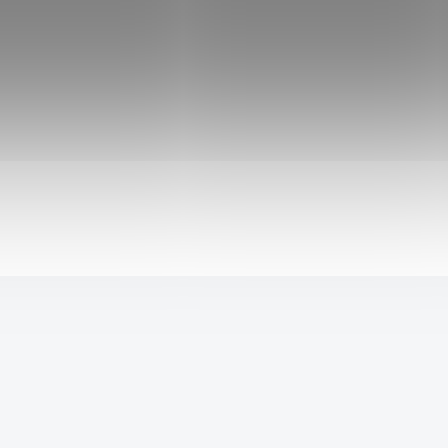
499 Kč
799 Kč
SKLADEM
474 Kč
po přihlášení
Pevná, kovová verze vrhacího nože Kunai, z
Japonského anime Naruto. Nástroj vhodný k
praktikování triků, vrhání i ke cosplayi.
Do košíku