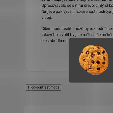
Opracovávalo se s nimi dřevo, cihly či kos
Ninjové pak využili rozšířenost nástroj
v boji.
Cílem hodu těchto nožů by rozhodně nem
takového, zvolit by jste měli spíše měkčí
ale zabodla do terče.
High-contrast mode