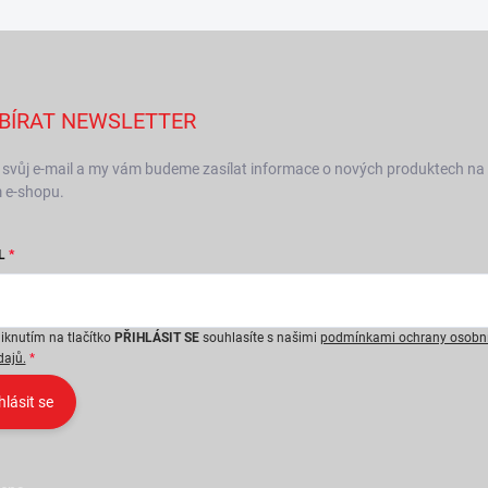
BÍRAT NEWSLETTER
 svůj e-mail a my vám budeme zasílat informace o nových produktech na
 e-shopu.
L
liknutím na tlačítko
PŘIHLÁSIT SE
souhlasíte s našimi
podmínkami ochrany osobn
dajů.
hlásit se