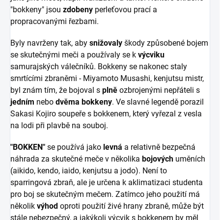
"bokkeny" jsou
zdobeny
perleťovou prací a
propracovanými řezbami.
Byly navrženy tak, aby
snižovaly
škody způsobené bojem
se skutečnými meči a používaly se k
výcviku
samurajských válečníků. Bokkeny se nakonec staly
smrtícími zbraněmi - Miyamoto Musashi, kenjutsu mistr,
byl znám tím, že bojoval s
plně
ozbrojenými nepřáteli s
jedním
nebo
dvěma
bokkeny
. Ve slavné legendě porazil
Sakasi Kojiro soupeře s bokkenem, který vyřezal z vesla
na lodi při plavbě na souboj.
"BOKKEN"
se používá jako
levná
a relativně bezpečná
náhrada za skutečné meče v několika
bojových
uměních
(aikido, kendo, iaido, kenjutsu a jodo). Není to
sparringová zbraň, ale je určena k aklimatizaci studenta
pro boj se skutečným mečem. Zatímco jeho použití má
několik
výhod
oproti použití živé hrany zbraně, může být
stále nebezpečný, a jakýkoli výcvik s bokkenem by měl