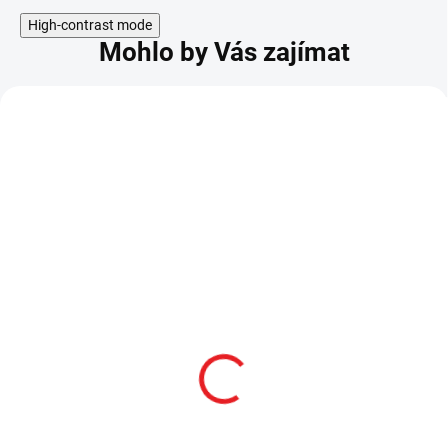
High-contrast mode
Mohlo by Vás zajímat
Tréninkový bokken
Nodači Bokken
"HARD TRAINING
"SCHOOL OF SAMURAI"
KATANA"
1 299 Kč
799 Kč
SKLADEM
1 999 Kč
SKLADEM
1 299 Kč
759 Kč
po přihlášení