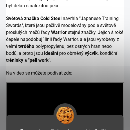
být dělán s náležitou péčí.
Světová značka Cold Steel
navrhla "Japanese Training
Swords", které jsou pečlivě modelovány podle světově
proslulých mečů řady
Warrior
stejné značky. Jejich široké
čepele napodobují linii řady Warrior, ale jsou vyrobeny z
velmi
tvrdého
polypropylenu, bez ostrých hran nebo
bodů, a proto jsou
ideální
pro obrněný
výcvik
, kondiční
tréninky
a "
pell work
".
Na video se můžete podívat zde: