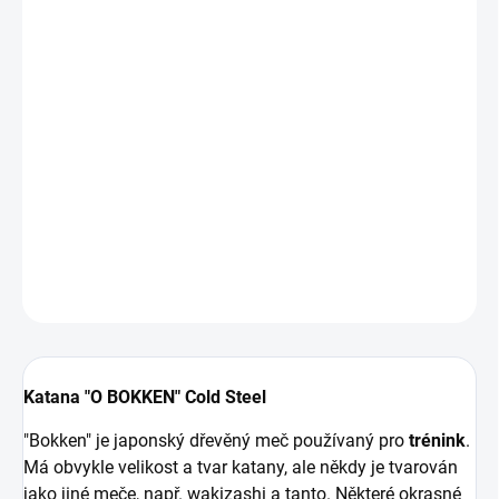
702 Kč bez DPH
Měrná
MOMENTÁLNĚ NEDOSTUPNÉ
cena:
MOŽNOSTI
DORUČENÍ
Bezpečná a levnější verze bokkenu od značky Cold Steel.
Vyrobeno z pevné Polypropylene. Odolný tréninkový nástroj za
nejlepší cenu.
DETAILNÍ INFORMACE
ZEPTAT SE
HLÍDAT
Katana "O BOKKEN" Cold Steel
"Bokken" je japonský dřevěný meč používaný pro
trénink
.
Má obvykle velikost a tvar katany, ale někdy je tvarován
jako jiné meče, např. wakizashi a tanto. Některé okrasné