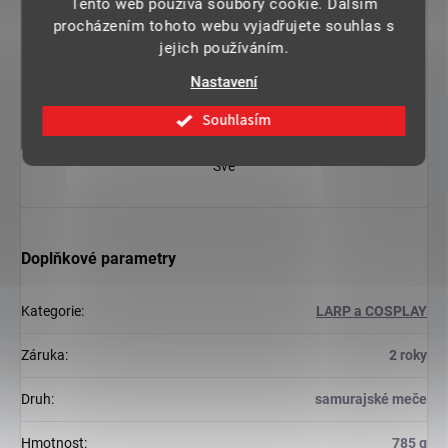
Tento web používá soubory cookie. Dalším
procházením tohoto webu vyjadřujete souhlas s
jejich používáním.
Nastavení
Souhlasím
Svě
Doplňkové parametry
Kategorie
:
LARP a COSPLAY
Záruka
:
2 roky
Druh
:
samurajské meče
Hmotnost
:
785 g