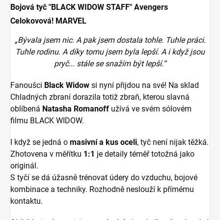
Bojová tyč "BLACK WIDOW STAFF" Avengers
Celokovová! MARVEL
„Bývala jsem nic. A pak jsem dostala tohle. Tuhle práci.
Tuhle rodinu. A díky tomu jsem byla lepší. A i když jsou
pryč... stále se snažím být lepší.“
Fanoušci
Black Widow
si nyní přijdou na své! Na sklad
Chladných zbraní dorazila totiž zbraň, kterou slavná
oblíbená
Natasha Romanoff
užívá ve svém sólovém
filmu BLACK WIDOW.
I když se jedná o
masivní a kus oceli
, tyč není nijak těžká.
Zhotovena v měřítku
1:1
je detaily téměř totožná jako
originál.
S tyčí se dá úžasně trénovat údery do vzduchu, bojové
kombinace a techniky. Rozhodně neslouží k přímému
kontaktu.