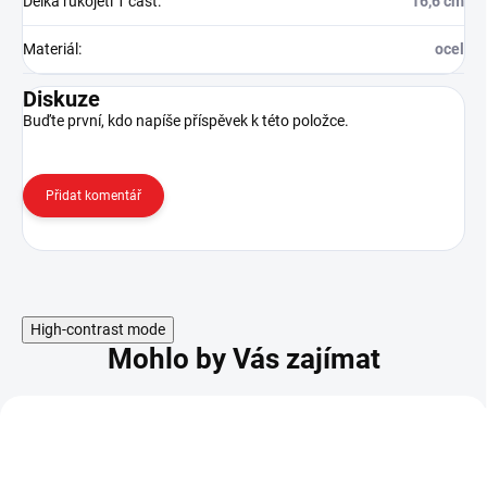
Délka rukojeti 1 část
:
16,6 cm
Materiál
:
ocel
Diskuze
Buďte první, kdo napíše příspěvek k této položce.
Přidat komentář
High-contrast mode
Mohlo by Vás zajímat