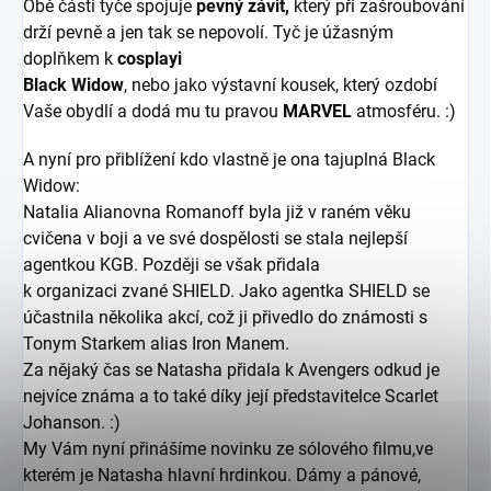
Obě části tyče spojuje
pevný závit,
který při zašroubování
drží pevně a jen tak se nepovolí. Tyč je úžasným
doplňkem k
cosplayi
Black Widow
, nebo jako výstavní kousek, který ozdobí
Vaše obydlí a dodá mu tu pravou
MARVEL
atmosféru. :)
A nyní pro přiblížení kdo vlastně je ona tajuplná Black
Widow:
Natalia Alianovna Romanoff byla již v raném věku
cvičena v boji a ve své dospělosti se stala nejlepší
agentkou KGB. Později se však přidala
k organizaci zvané SHIELD. Jako agentka SHIELD se
účastnila několika akcí, což ji přivedlo do známosti s
Tonym Starkem alias Iron Manem.
Za nějaký čas se Natasha přidala k Avengers odkud je
nejvíce známa a to také díky její představitelce Scarlet
Johanson. :)
My Vám nyní přinášíme novinku ze sólového filmu,ve
kterém je Natasha hlavní hrdinkou. Dámy a pánové,