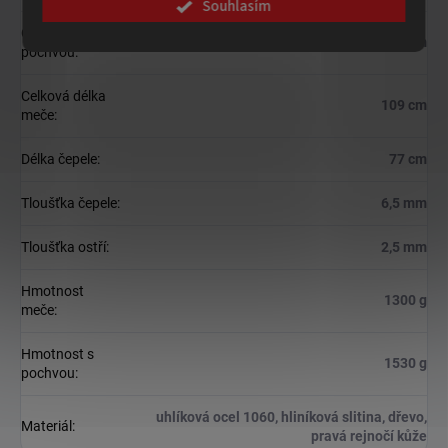
Souhlasím
Celková délka s
112,5 cm
pochvou
:
Celková délka
109 cm
meče
:
Délka čepele
:
77 cm
Tloušťka čepele
:
6,5 mm
Tloušťka ostří
:
2,5 mm
Hmotnost
1300 g
meče
:
Hmotnost s
1530 g
pochvou
:
uhlíková ocel 1060, hliníková slitina, dřevo,
Materiál
:
pravá rejnočí kůže