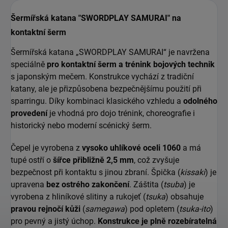
Šermířská katana "SWORDPLAY SAMURAI" na
kontaktní šerm
Šermířská katana „SWORDPLAY SAMURAI“ je navržena
speciálně
pro kontaktní šerm a trénink bojových technik
s japonským mečem. Konstrukce vychází z tradiční
katany, ale je přizpůsobena bezpečnějšímu použití při
sparringu. Díky kombinaci klasického vzhledu a
odolného
provedení
je vhodná pro dojo trénink, choreografie i
historický nebo moderní scénický šerm.
Čepel je vyrobena z
vysoko uhlíkové oceli 1060
a má
tupé ostří o
šířce přibližně 2,5 mm
, což zvyšuje
bezpečnost při kontaktu s jinou zbraní. Špička (
kissaki
) je
upravena
bez ostrého zakončení
. Záštita (
tsuba
) je
vyrobena z hliníkové slitiny a rukojeť (
tsuka
) obsahuje
pravou rejnočí kůži
(
samegawa
) pod opletem (
tsuka-ito
)
pro pevný a jistý úchop.
Konstrukce je plně rozebíratelná