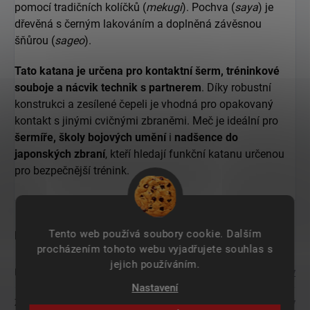
pomocí tradičních kolíčků (
mekugi
). Pochva (
saya
) je
dřevěná s černým lakováním a doplněná závěsnou
šňůrou (
sageo
).
Tato katana je určena pro kontaktní šerm, tréninkové
souboje a nácvik technik s partnerem
. Díky robustní
konstrukci a zesílené čepeli je vhodná pro opakovaný
kontakt s jinými cvičnými zbraněmi. Meč je ideální pro
šermíře,
školy bojových umění
i
nadšence do
japonských zbraní
, kteří hledají funkční katanu určenou
pro bezpečnější trénink.
Tento web používá soubory cookie. Dalším
Doplňkové parametry
procházením tohoto webu vyjadřujete souhlas s
jejich používáním.
Kategorie
:
Kontaktní katany
Nastavení
Záruka
:
2 roky