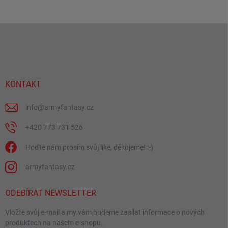
Z
á
p
a
t
í
KONTAKT
info
@
armyfantasy.cz
+420 773 731 526
Hoďte nám prosím svůj like, děkujeme! :-)
armyfantasy.cz
ODEBÍRAT NEWSLETTER
Vložte svůj e-mail a my vám budeme zasílat informace o nových
produktech na našem e-shopu.