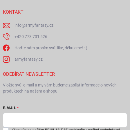
t
í
KONTAKT
info
@
armyfantasy.cz
+420 773 731 526
Hoďte nám prosím svůj like, děkujeme! :-)
armyfantasy.cz
ODEBÍRAT NEWSLETTER
Vložte svůj e-mail a my vám budeme zasílat informace o nových
produktech na našem e-shopu.
E-MAIL