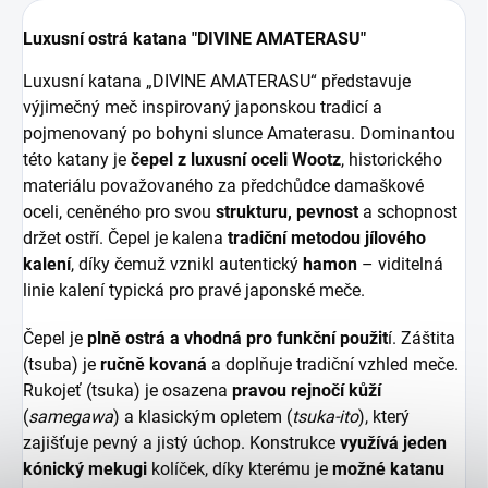
Luxusní ostrá katana "DIVINE AMATERASU"
Luxusní katana „DIVINE AMATERASU“ představuje
výjimečný meč inspirovaný japonskou tradicí a
pojmenovaný po bohyni slunce Amaterasu. Dominantou
této katany je
čepel z luxusní oceli Wootz
, historického
materiálu považovaného za předchůdce damaškové
oceli, ceněného pro svou
strukturu, pevnost
a schopnost
držet ostří. Čepel je kalena
tradiční metodou jílového
kalení
, díky čemuž vznikl autentický
hamon
– viditelná
linie kalení typická pro pravé japonské meče.
Čepel je
plně ostrá
a vhodná pro funkční použit
í. Záštita
(tsuba) je
ručně kovaná
a doplňuje tradiční vzhled meče.
Rukojeť (tsuka) je osazena
pravou rejnočí kůží
(
samegawa
) a klasickým opletem (
tsuka-ito
), který
zajišťuje pevný a jistý úchop. Konstrukce
využívá jeden
kónický
mekugi
kolíček, díky kterému je
možné katanu