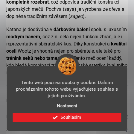
kompletně rozebrat
, což odpovídá tradiční konstrukci
japonských mečů. Pochva (saya) je vyrobena ze dřeva a
doplněna tradičním závěsem (
sageo
).
Katana je dodávána v
dárkovém balení
spolu s luxusním
modrým
hávem,
což z ní dělá nejen funkční zbraň, ale i
reprezentativní sběratelský kus. Díky konstrukci a
kvalitní
oceli
Wootz je vhodná nejen pro sběratele, ale také pro
trénink seků nebo tameshigiri
. Tento meč ocení každý,
kdo hledá kombinaci tradiční japonské estetiky, kvalitního
materiálu a luxusního zpracování.
Tento web používá soubory cookie. Dalším
procházením tohoto webu vyjadřujete souhlas s
jejich používáním.
Doplňkové parametry
Nastavení
Kategorie
:
Funkční katany
Souhlasím
Záruka
:
2 roky