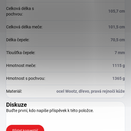
Celková délka s
105,7 cm
pochvou
:
Celková délka meče
:
101,5 cm
Délka čepele
:
70,5 cm
Tloušťka čepele
:
7 mm
Hmotnost meče
:
1115 g
Hmotnost s pochvou
:
1365 g
Materiál
:
ocel Wootz, dřevo, pravá rejnočí kůže
Diskuze
Buďte první, kdo napíše příspěvek k této položce.
Přidat komentář