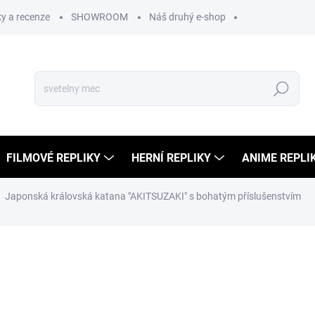
y a recenze
SHOWROOM
Náš druhý e-shop
Hledat
FILMOVÉ REPLIKY
HERNÍ REPLIKY
ANIME REPLI
Japonská královská katana "AKITSUZAKI" s bohatým příslušenstvím
ocení
22 999 Kč
17 
14 875 Kč bez DPH