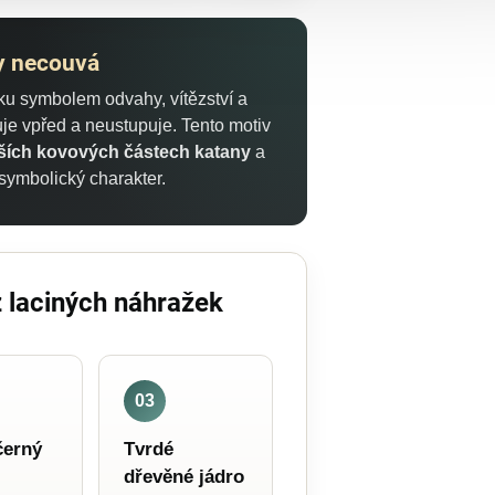
dy necouvá
u symbolem odvahy, vítězství a
uje vpřed a neustupuje. Tento motiv
alších kovových částech katany
a
symbolický charakter.
 laciných náhražek
03
černý
Tvrdé
dřevěné jádro