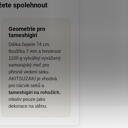
žete spolehnout
Geometrie pro
tameshigiri
Délka čepele 74 cm,
tloušťka 7 mm a hmotnost
1100 g vytvářejí vyvážený
samurajský meč pro
přesné vedení seku.
AKITSUZAKI je vhodná
pro nácvik seků a
tameshigiri na rohožích
,
nikoliv pouze jako
dekorace na stěnu.