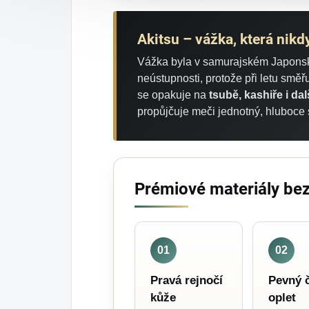
Akitsu – vážka, která nik
Vážka byla v samurajském Japonsk
neústupnosti, protože při letu směř
se opakuje na
tsubě, kashiře i d
propůjčuje meči jednotný, hluboce 
Prémiové materiály bez
01
02
Pravá rejnočí
Pevný 
kůže
oplet