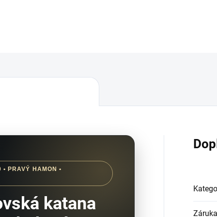
Dop
 • PRAVÝ HAMON •
Katego
ovská katana
Záruk