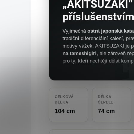
„AKITSUZAKI“
příslušenství
Výjimečná
ostrá japonská kata
tradiční diferenciální kalení, pr
motivy vážek. AKITSUZAKI je 
na tameshigiri
, ale zároveň re
pro ty, kteří nechtějí dělat kom
CELKOVÁ
DÉLKA
DÉLKA
ČEPELE
104 cm
74 cm