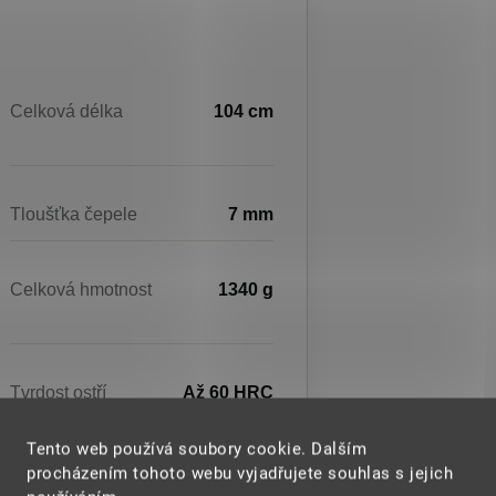
Celková délka
104 cm
Tloušťka čepele
7 mm
Celková hmotnost
1340 g
Tvrdost ostří
Až 60 HRC
Tento web používá soubory cookie. Dalším
procházením tohoto webu vyjadřujete souhlas s jejich
Hamon
Pravý, vzniklý procesem