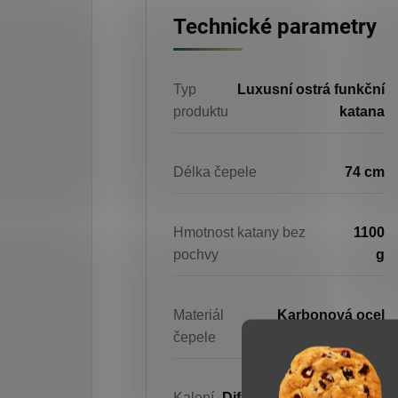
Technické parametry
Typ
Luxusní ostrá funkční
produktu
katana
Délka čepele
74 cm
Hmotnost katany bez
1100
pochvy
g
Materiál
Karbonová ocel
čepele
T10
Kalení
Diferenciální kalení jílem