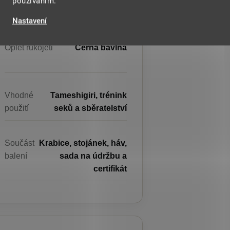
používáním.
kalení
Nastavení
Oplet rukojeti
Černá bavlna
Vhodné
Tameshigiri, trénink
použití
seků a sběratelství
Součást
Krabice, stojánek, háv,
balení
sada na údržbu a
certifikát