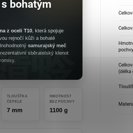
 s bohatým
Celkov
m
Celkov
na z oceli T10
, která spojuje
avou rejnočí kůži a bohaté
Hmotno
plnohodnotný
samurajský meč
pochvy
prezentativní sběratelský klenot
promisy.
Celkov
(délka 
Tloušť
TLOUŠŤKA
HMOTNOST
ČEPELE
BEZ POCHVY
Materi
7 mm
1100 g