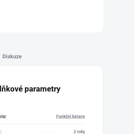
Diskuze
lňkové parametry
rie
:
Funkční katany
a
:
2 roky