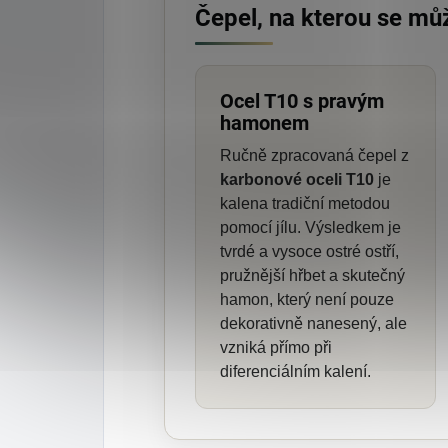
Čepel, na kterou se mů
Ocel T10 s pravým
hamonem
Ručně zpracovaná čepel z
karbonové oceli T10
je
kalena tradiční metodou
pomocí jílu. Výsledkem je
tvrdé a vysoce ostré ostří,
pružnější hřbet a skutečný
hamon, který není pouze
dekorativně nanesený, ale
vzniká přímo při
diferenciálním kalení.