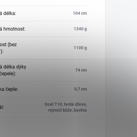
á délka
:
104 cm
á hmotnost
:
1340 g
st (bez
1100 g
)
:
á délka dýky
74 cm
čepele)
:
ka čeple
:
0,7 cm
Ocel T10, tvrdé dřevo,
ál
:
rejnočí kůže, bavlna