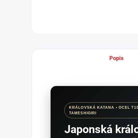
Popis
KRÁLOVSKÁ KATANA • OCEL T10
TAMESHIGIRI
Japonská král