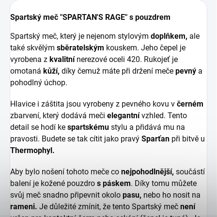
Spartský meč "SPARTAN'S RAGE" s pouzdrem
Spartský meč, který je nejenom stylovým
doplňkem,
ale
také skvělým
sběratelským
kouskem. Jeho čepel je
vyrobena z
kvalitní
nerezové oceli 420. Rukojeť je
omotaná
kůží,
díky čemuž máte při držení meče
pevný
a
pohodlný úchop.
Hlavice i záštita jsou vyrobeny z pevného kovu v
černém
zbarvení, který dodává meči
elegantní
vzhled. Tento
detail se hodí ke
spartskému
stylu a přidává mu na
pravosti. Budete se tak cítit jako pravý
Sparťan
při bitvě u
Thermophyl.
Aby bylo nošení tohoto meče co
nejpohodlnější,
součástí
balení je kožené pouzdro
s páskem
. Díky tomu můžete
svůj meč snadno připevnit okolo
pasu,
nebo ho nosit na
rameni.
Je důležité zmínit, že tento Spartský meč
není