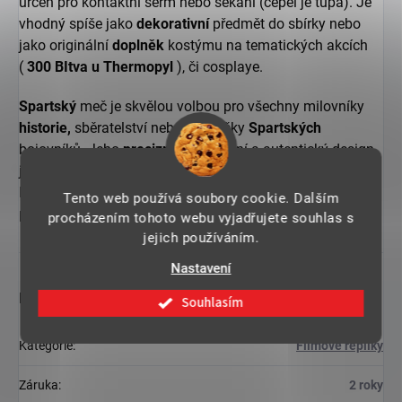
určen pro kontaktní šerm nebo sekání (čepel je tupá). Je
vhodný spíše jako
dekorativní
předmět do sbírky nebo
jako originální
doplněk
kostýmu na tematických akcích
(
300 BItva u Thermopyl
), či cosplaye.
Spartský
meč je skvělou volbou pro všechny milovníky
historie,
sběratelství nebo fanoušky
Spartských
bojovníků. Jeho
precizní
zpracování a autentický design
jistě potěší
každého,
kdo ocení jedinečnost tohoto meče.
Přidejte si do své sbírky tento
Spartský
meč a užijte si
Tento web používá soubory cookie. Dalším
pocit síly a odvahy, který s ním přichází.
procházením tohoto webu vyjadřujete souhlas s
jejich používáním.
Nastavení
Doplňkové parametry
Souhlasím
Kategorie
:
Filmové repliky
Záruka
:
2 roky