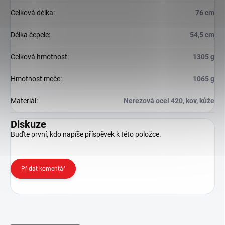
Celková délka
:
76 cm
Délka čepele
:
54,5 cm
Celková hmotnost
:
1305 g
Hmotnost meče
:
1065 g
Materiál
:
Nerezová ocel 420, kov, kůže
Diskuze
Buďte první, kdo napíše příspěvek k této položce.
Přidat komentář