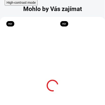
High-contrast mode
Mohlo by Vás zajímat
HQ!
HQ!
Leonidův spartský štít
Spartakův meč "SWORD
"THIS IS SPARTA" 300:
OF THRACE"
Bitva u Thermopyl
4 499 Kč
3 999 Kč
SKLADEM
SKLADEM
1 999 Kč
1 999 Kč