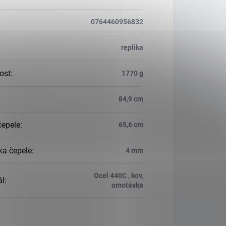
0764460956832
replika
ost
:
1770 g
84,9 cm
čepele
:
65,6 cm
ka čepele
:
4 mm
Ocel 440C , kov,
ál
:
omotávka