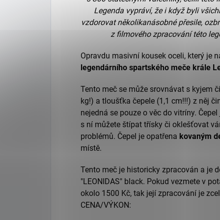
Legenda vypráví, že i když byli všich
vzdorovat několikanásobné přesile, ozb
z filmového zpracování této le
Opravdu masivní kousek oceli, který je 
legendárního spartského meče krále L
Tento meč se může srovnávat s kyjem č
kg!) a tloušťka čepele (1,1 cm!!!) z něj č
nejedná se pouze o věc do vitríny. Čepel 
s ní můžete štípat třísky či oklešťovat
problémů. Čepel je opatřena
kovaným d
místě.
Tento meč je historicky zpracován a je de
"LEONIDAS" black. Pokud vezmete v potaz
okolo 1500 Kč, tak její zpracování je z
CENA/VÝKON: