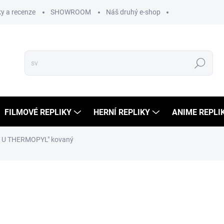
y a recenze
SHOWROOM
Náš druhý e-shop
Hledat
FILMOVÉ REPLIKY
HERNÍ REPLIKY
ANIME REPLI
A U THERMOPYL" kovaný
cení
2 999 Kč
2 479 Kč bez DPH