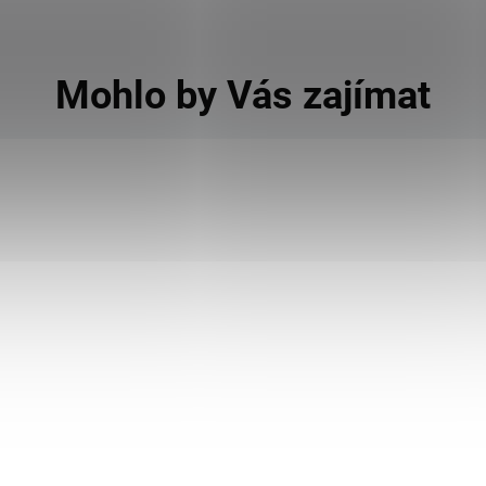
Mohlo by Vás zajímat
HQ!
T
H