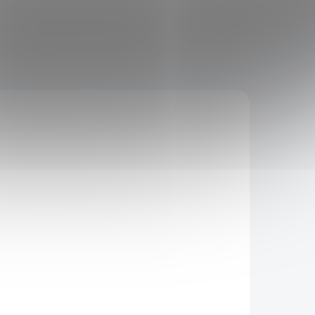
IP
Q!