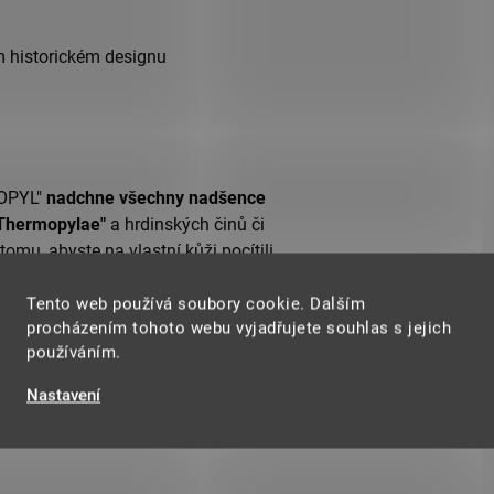
m historickém designu
)
MOPYL"
nadchne všechny nadšence
 Thermopylae"
a hrdinských činů či
omu, abyste na vlastní kůži pocítili
 Tak, tak jak to cítil i král Leonidas
Tento web používá soubory cookie. Dalším
procházením tohoto webu vyjadřujete souhlas s jejich
ITVA U THERMOPYL" bude Vaší ozdobou
používáním.
 fantasy táborech, plesech, ke
Nastavení
lních scénách apod.!