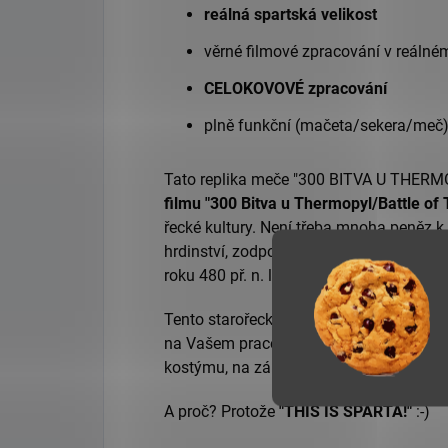
reálná spartská velikost
věrné filmové zpracování v reálné
CELOKOVOVÉ zpracování
plně funkční (mačeta/sekera/meč
Tato replika meče "300 BITVA U THER
filmu "300 Bitva u Thermopyl/Battle of
řecké kultury. Není třeba mnoha peněz k t
hrdinství, zodpovědnost a statečnost i Vy!
roku 480 př. n. l.
Tento starořecký meč - kopis - "300 B
na Vašem pracovním stole, v obýváku, na
kostýmu, na zábavách, LARPech, divade
A proč? Protože
"THIS IS SPARTA!"
:-)