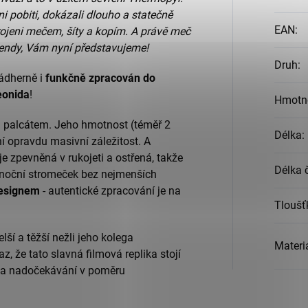
ni pobiti, dokázali dlouho a statečně
EAN
:
rojeni mečem, šíty a kopím. A právě meč
gendy, Vám nyní představujeme!
Druh
:
nádherně i
funkčně zpracován do
eonida
!
Hmotn
i palcátem. Jeho hmotnost (téměř 2
Délka
:
iní opravdu masivní záležitost. A
je zpevněná v rukojeti a ostřená, takže
Délka 
 vánoční stromeček bez nejmenších
esignem
- autentické zpracování je na
Tloušť
lší a těžší nežli jeho kolega
Materi
, že tato slavná filmová replika stojí
cela nadočekávání v poměru