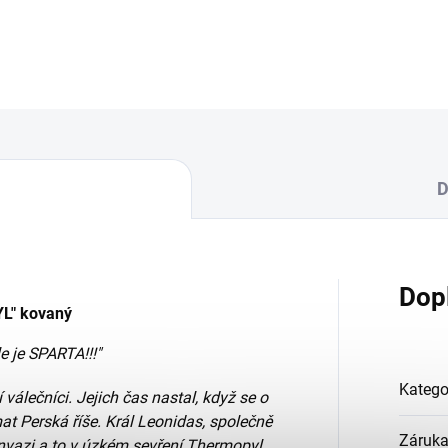
D
Dop
L" kovaný
le je SPARTA!!!"
Katego
í válečníci. Jejich čas nastal, když se o
mat Perská říše. Král Leonidas, společně
Záruk
 invazi a to v úzkém sevření Thermopyl.