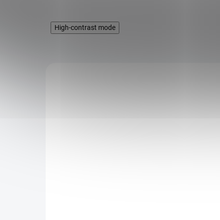
High-contrast mode
HQ!