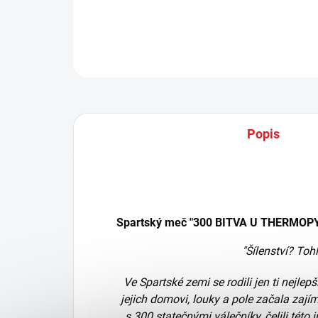
Popis
Spartský meč "300 BITVA U THERMOPY
"Šílenství? Toh
Ve Spartské zemi se rodili jen ti nejlepš
jejich domovi, louky a pole začala zají
s 300 statečnými válečníky, čelili této