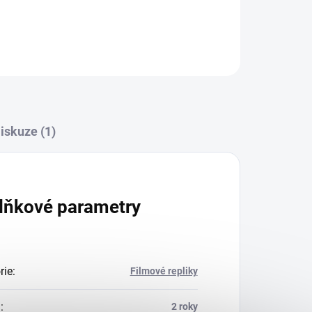
iskuze (1)
lňkové parametry
rie
:
Filmové repliky
a
:
2 roky