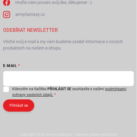
Hoďte nám prosím svůj like, děkujeme! :-)
armyfantasy.cz
ODEBÍRAT NEWSLETTER
Vložte svůj e-mail a my vám budeme zasílat informace o nových
produktech na našem e-shopu.
E-MAIL
Kliknutím na tlačítko
PŘIHLÁSIT SE
souhlasíte s našimi
podmínkami
ochrany osobních údajů.
Přihlásit se
Copyright 2026
ArmyFantasy.cz
. Všechna práva vyhrazena.