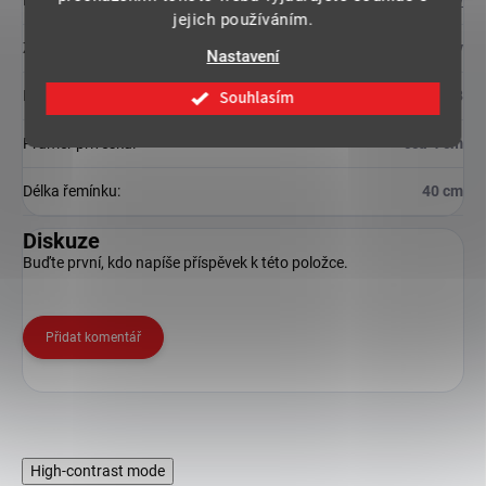
Kategorie
:
Filmové repliky
jejich používáním.
Záruka
:
2 roky
Nastavení
Souhlasím
EAN
:
849421002138
Průměr přívěsku
:
cca 4 cm
Délka řemínku
:
40 cm
Diskuze
Buďte první, kdo napíše příspěvek k této položce.
Přidat komentář
High-contrast mode