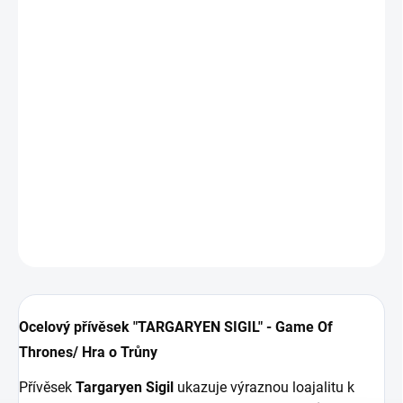
329 Kč
272 Kč bez DPH
Měrná
MOMENTÁLNĚ NEDOSTUPNÉ
cena:
MOŽNOSTI
DORUČENÍ
Přívěsek s rodovým znakem rodu
Targaryenů
hned každému
ukáže vaši oddanost seriálu
Hra o trůny / Game of Thrones
DETAILNÍ INFORMACE
ZEPTAT SE
HLÍDAT
Ocelový přívěsek "TARGARYEN SIGIL" - Game Of
Thrones/ Hra o Trůny
Přívěsek
Targaryen Sigil
ukazuje výraznou loajalitu k