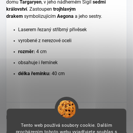
domu
Targaryen
, v jeho nádherném Sigil
sedmi
království
. Zastoupen
trojhlavým
drakem
symbolizujícím
Aegona
a jeho sestry.
Laserem řezaný stříbrný přívěsek
vyrobené z nerezové oceli
rozměr:
4 cm
obsahuje i řemínek
délka řemínku:
40 cm
Doplňkové parametry
Tento web používá soubory cookie. Dalším
procházením tohoto webu vyjadřujete souhlas s