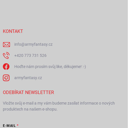
Z
á
p
a
t
í
KONTAKT
info
@
armyfantasy.cz
+420 773 731 526
Hoďte nám prosím svůj like, děkujeme! :-)
armyfantasy.cz
ODEBÍRAT NEWSLETTER
Vložte svůj e-mail a my vám budeme zasílat informace o nových
produktech na našem e-shopu.
E-MAIL