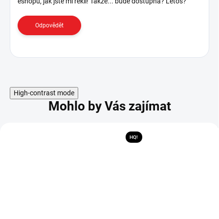
eshopu, jak jste mi řekli! Takže... bude dostupná? Letos?
s
k
u
Odpovědět
z
í
High-contrast mode
Mohlo by Vás zajímat
HQ!