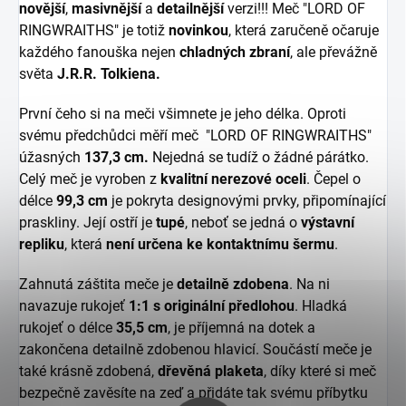
novější
,
masivnější
a
detailnější
verzi!!! Meč "LORD OF
RINGWRAITHS" je totiž
novinkou
, která zaručeně očaruje
každého fanouška nejen
chladných zbraní
, ale převážně
světa
J.R.R. Tolkiena.
První čeho si na meči všimnete je jeho délka. Oproti
svému předchůdci měří meč "LORD OF RINGWRAITHS"
úžasných
137,3 cm.
Nejedná se tudíž o žádné párátko.
Celý meč je vyroben z
kvalitní nerezové oceli
. Čepel o
délce
99,3 cm
je pokryta designovými prvky, připomínající
praskliny. Její ostří je
tupé
, neboť se jedná o
výstavní
repliku
, která
není určena ke kontaktnímu šermu
.
Zahnutá záštita meče je
detailně zdobena
. Na ni
navazuje rukojeť
1:1 s originální předlohou
. Hladká
rukojeť o délce
35,5 cm
, je příjemná na dotek a
zakončena detailně zdobenou hlavicí. Součástí meče je
také krásně zdobená,
dřevěná plaketa
, díky které si meč
bezpečně zavěsíte na zeď a přidáte tak svému příbytku