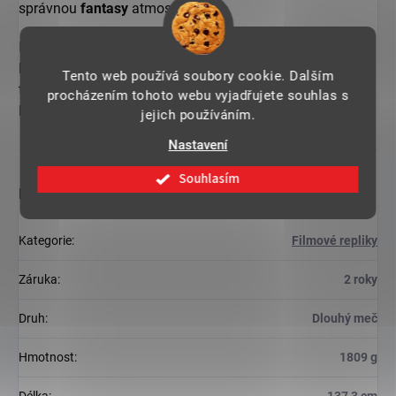
správnou
fantasy
atmosféru.
Ideální dárek pro fanoušky světa
J.R.R. Tolkiena
. Meč
krásně ozdobí jakoukoliv místnost, nebo pergolu. Dá se
Tento web používá soubory cookie. Dalším
také využít jako
doplněk ke cosplayi
, ovšem na trénink či
procházením tohoto webu vyjadřujete souhlas s
kontaktní šerm jej opravdu nedoporučujeme.
jejich používáním.
Nastavení
Souhlasím
Doplňkové parametry
Kategorie
:
Filmové repliky
Záruka
:
2 roky
Druh
:
Dlouhý meč
Hmotnost
:
1809 g