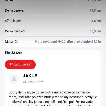
Délka
:
137,3 cm
Délka čepele
:
99,3 cm
Šířka čepele
:
5,5 cm
Délka rukojeti
:
35,5 cm
Materiál
:
Nerezová ocel N420, dřevo, ekologická kůže
Diskuze
Přidat komentář
V
JAKUB
ý
p
24.4.2025 15:20
i
s
Dobrý den, vím, že už jsem otravný, když se co tři měsíce
ptám, jestli tato položka bude ještě někdy dostupná. Vždyť je
d
to dle vašich slov jedna z nejoblíbenějších položek na vašem
i