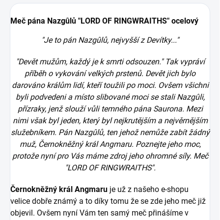
Meč pána Nazgûlů "LORD OF RINGWRAITHS" ocelový
"Je to pán Nazgûlů, nejvyšší z Devítky..."
"Devět mužům, každý je k smrti odsouzen." Tak vypráví
příběh o vykování velkých prstenů. Devět jich bylo
darováno králům lidí, kteří toužili po moci. Ovšem všichni
byli podvedeni a místo slibované moci se stali Nazgûli,
přízraky, jenž slouží vůli temného pána Saurona. Mezi
nimi však byl jeden, který byl nejkrutějším a nejvěrnějším
služebníkem. Pán Nazgûlů, ten jehož nemůže zabít žádný
muž, Černokněžný král Angmaru. Poznejte jeho moc,
protože nyní pro Vás máme zdroj jeho ohromné síly. Meč
"LORD OF RINGWRAITHS".
Černokněžný král Angmaru
je už z našeho e-shopu
velice dobře známý a to díky tomu že se zde jeho meč již
objevil. Ovšem nyní Vám ten samý meč přinášíme v