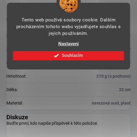
Doplňkové parametry
Tento web používá soubory cookie. Dalším
procházením tohoto webu vyjadřujete souhlas s
jejich používáním.
Kategorie
:
Fantasy
Nastavení
Záruka
:
2 roky
Souhlasím
Druh
:
dýky
Hmotnost
:
210 g (s pochvou)
Délka
:
22 cm
Materiál
:
nerezová ocel, plast
Diskuze
Buďte první, kdo napíše příspěvek k této položce.