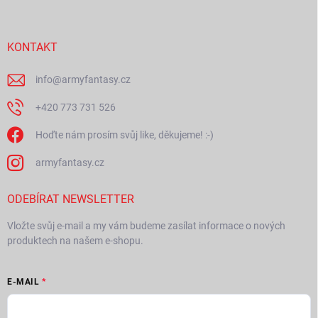
p
a
t
í
KONTAKT
info
@
armyfantasy.cz
+420 773 731 526
Hoďte nám prosím svůj like, děkujeme! :-)
armyfantasy.cz
ODEBÍRAT NEWSLETTER
Vložte svůj e-mail a my vám budeme zasílat informace o nových
produktech na našem e-shopu.
E-MAIL