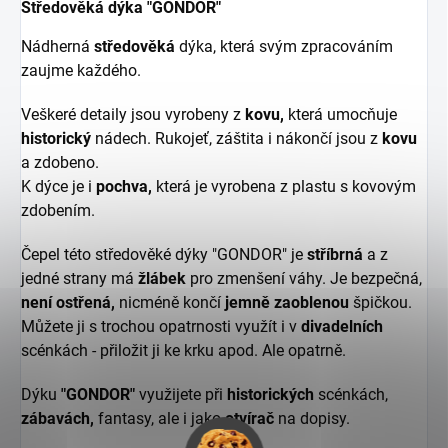
Středověká dýka "GONDOR"
Nádherná
středověká
dýka, která svým zpracováním
zaujme každého.
Veškeré detaily jsou vyrobeny z
kovu,
která umocňuje
historický
nádech. Rukojeť, záštita i nákončí jsou z
kovu
a zdobeno.
K dýce je i
pochva,
která je vyrobena z plastu s kovovým
zdobením.
Čepel této středověké dýky "GONDOR" je
stříbrná
a z
jedné strany má
žlábek
pro zmenšení váhy. Je bezpečná,
není ostřená,
nicméně končí
jemně zaoblenou
špičkou.
Můžete ji s trochou opatrnosti využít i v
divadelních
scénkách - přiložit ji ke krku apod. Ale opatrně.
Dýku
"GONDOR"
využijete při
historických
scénkách,
zábavách,
fantasy, ale i jako
otvírač
na dopisy.