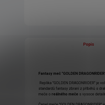
Popis
Fantasy meč "GOLDEN DRAGONRIDER"
Replika "GOLDEN DRAGONRIDER" je volně
standardů fantasy zbraní z příběhů s dra
meče o
reálného meče
s vysoce detai
Čepel meče "GOLDEN DRAGONRIDER" je v