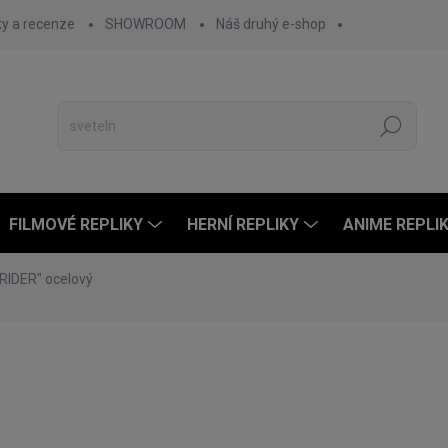
ky a recenze
SHOWROOM
Náš druhý e-shop
Hledat
FILMOVÉ REPLIKY
HERNÍ REPLIKY
ANIME REPLI
IDER" ocelový
ní
3 199 Kč
1 899
1 569 Kč bez DPH