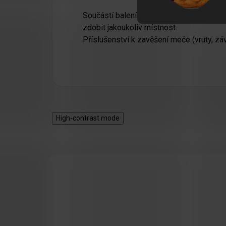
Součástí balení je také
dřevěný vývěsný 
zdobit jakoukoliv místnost.
Příslušenství k zavěšení meče (vruty, záv
High-contrast mode