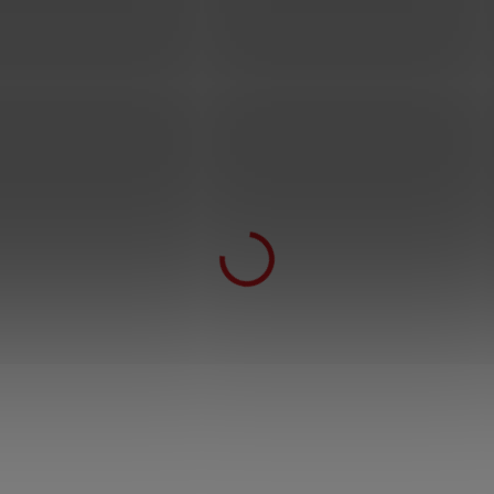
Dračí dýky "DUAL DRAGON" se
stojánkem
1 999 Kč
3 999 Kč
SKLADEM
1 899 Kč
po přihlášení
Ostré půlměsícové dračí dýky vyrobené z
nerezové oceli. V balení naleznete rovnou 2 kusy