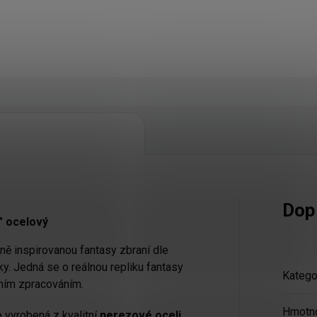
Dop
 ocelový
 inspirovanou fantasy zbraní dle
ky. Jedná se o reálnou repliku fantasy
Katego
lním zpracováním.
Hmotn
yrobená z kvalitní
nerezové oceli,