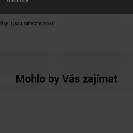
štít,
díky kterému Vám nový meč může
ěsy...) jsou samozřejmostí.
Mohlo by Vás zajímat