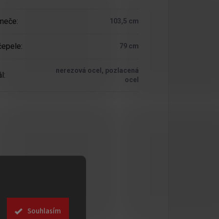
 meče
:
103,5 cm
čepele
:
79 cm
nerezová ocel, pozlacená
ál
:
ocel
Souhlasím