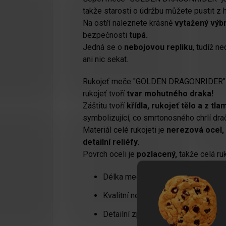
takže starosti o údržbu můžete pustit z h
Na ostří naleznete krásně
vytažený výbr
bezpečnosti
tupá.
Jedná se o
nebojovou repliku
, tudíž n
ani nic sekat.
Rukojeť meče "GOLDEN DRAGONRIDER" je 
rukojeť tvoří
tvar mohutného draka!
Záštitu tvoří
křídla, rukojeť tělo a z t
symbolizující, co smrtonosného chrlí dračí
Materiál celé rukojeti je
nerezová ocel,
detailní reliéfy.
Povrch oceli je
pozlacený,
takže celá ruk
Délka meče 103,5 cm
Kvalitní nerezová ocel
Detailní zpracování