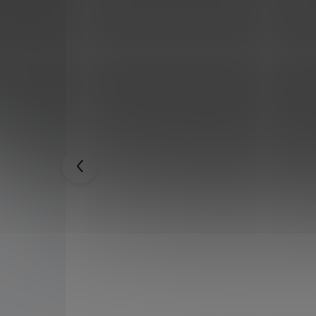
HOENIX
Honosný středověký meč
"LOCKSLEY" s plaketou
1 999 Kč
3 299 Kč
SKLADEM
SKLADEM
1 899 Kč
po přihlášení
ě s
Výstavní replika meče z filmu Robin Hood - Král
u.
Zbojníků. Vyrobeno z nerezové oceli, detailní