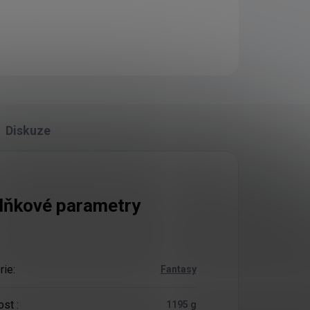
Diskuze
lňkové parametry
rie
:
Fantasy
ost
:
1195 g