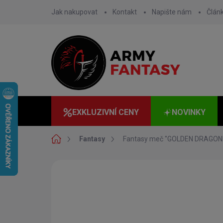
Přejít
Jak nakupovat
Kontakt
Napište nám
Člán
na
obsah
EXKLUZIVNÍ CENY
NOVINKY
Domů
Fantasy
Fantasy meč "GOLDEN DRAGONR
2 hodnocení
Podrobnosti hodnoce