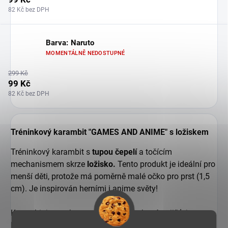
82 Kč bez DPH
Barva: Naruto
MOMENTÁLNĚ NEDOSTUPNÉ
299 Kč
99 Kč
82 Kč bez DPH
Tréninkový karambit "GAMES AND ANIME" s ložiskem
Tréninkový karambit s
tupou čepelí
a točícím
mechanismem skrze
ložisko.
Tento produkt je ideální pro
menší děti, protože má poměrně malé očko pro prst (1,5
cm). Je inspirován herními i anime světy!
Karambit je vyroben ze
slitiny zinku
, která zajišťuje
lehkou váhu a nízkou cenu. Celková délka tohoto