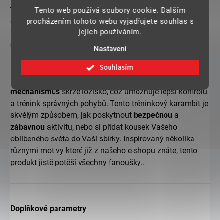
tréninkového karambitu je 17,5 cm, což ho činí snadno
Tento web používá soubory cookie. Dalším
ovladatelným i pro ty nejmenší ruce. Důležitou vlastností
procházením tohoto webu vyjadřujete souhlas s
jejich používáním.
tohoto produktu je jeho tupá čepel. To znamená, že se
nemusíte obávat
jakéhokoliv možného
úrazu
při
Nastavení
používání.
Souhlasím
Další vynikající funkcí tohoto karambitu je
točící
mechanismus
skrze ložisko, což umožňuje lepší kontrolu
a trénink správných pohybů. Tento tréninkový karambit je
skvělým způsobem, jak poskytnout
bezpečnou
a
zábavnou
aktivitu, nebo si přidat kousek Vašeho
oblíbeného světa do Vaší sbírky. Inspirovaný několika
různými motivy které již z našeho e-shopu znáte, tento
produkt jistě potěší všechny fanoušky..
Doplňkové parametry