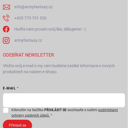
info
@
armyfantasy.cz
+420 773 731 526
Hoďte nám prosím svůj like, děkujeme! :-)
armyfantasy.cz
ODEBÍRAT NEWSLETTER
Vložte svůj e-mail a my vám budeme zasílat informace o nových
produktech na našem e-shopu.
E-MAIL
Kliknutím na tlačítko
PŘIHLÁSIT SE
souhlasíte s našimi
podmínkami
ochrany osobních údajů.
Přihlásit se