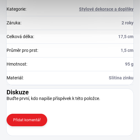
Kategorie
:
Stylové dekorace a doplňky
Záruka
:
2 roky
Celková délka
:
17,5 cm
Průměr pro prst
:
1,5 cm
Hmotnost
:
95 g
Materiál
:
Slitina zinku
Diskuze
Buďte první, kdo napíše příspěvek k této položce.
Přidat komentář