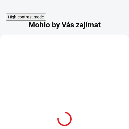
High-contrast mode
Mohlo by Vás zajímat
Vystřelovací karambit
Tréninkový motýlek
"YOUR FAVORITES" s
"FANTASY BALISONG" -
ložiskem
8 druhů!