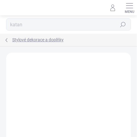
Přejít
na
obsah
Hledat
Stylové dekorace a doplňky
Neohodnoceno
Podrobnosti hodnocení