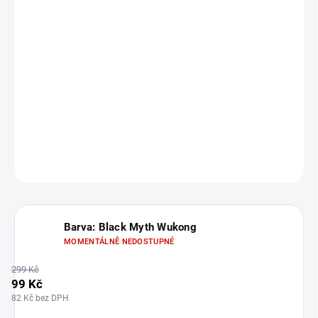
82 Kč bez DPH
Měrná
Zvolte variantu
cena:
Tréninkový karambit s
tupou čepelí
s točícím mechanismem skrze
ložisko.
Vhodné pro menší děti, očko pro prst je poměrně malé.
Motivy nožů z několik různých
anime a herních skupin
.
DETAILNÍ INFORMACE
ZEPTAT SE
HLÍDAT
Barva: Black Myth Wukong
MOMENTÁLNĚ NEDOSTUPNÉ
299 Kč
99 Kč
82 Kč bez DPH