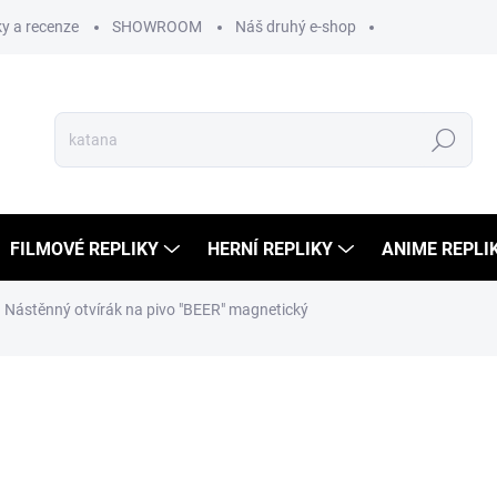
y a recenze
SHOWROOM
Náš druhý e-shop
Hledat
FILMOVÉ REPLIKY
HERNÍ REPLIKY
ANIME REPLI
Nástěnný otvírák na pivo "BEER" magnetický
ní
699 Kč
150 Kč
124 Kč bez DPH