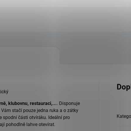
Dop
ický
ně, klubovnu, restauraci,...
. Disponuje
 Vám stačí pouze jedna ruka a o zátky
Katego
 ve spodní části otvíráku. Ideální pro
ají pohodlně lahve otevírat.