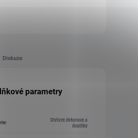
Diskuze
lňkové parametry
Stylové dekorace a
rie
:
doplňky