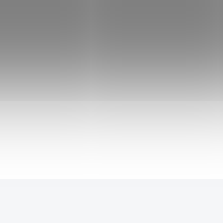
Vystřelovací karambit "YOUR
FAVORITES" s ložiskem
169 Kč
299 Kč
SKLADEM
161 Kč
po přihlášení
Tréninkový vystřelovací karambit s tupou čepelí
s točícím mechanismem skrze ložisko. Vhodné
pro menší děti, očko pro prst je poměrně malé.
Motivy nožů z několik různých anime a herních
skupin.
Detail