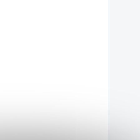
026
MOŽNOSTI DORUČENÍ
Přidat do košíku
rasu, kuchyně, restauraci. Nástěnný otvírák na
m zátek
. Dodáváno s příslušenstvím pro
ZEPTAT SE
HLÍDAT