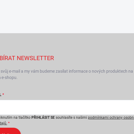
BÍRAT NEWSLETTER
 svůj e-mail a my vám budeme zasílat informace o nových produktech na
 e-shopu.
L
liknutím na tlačítko
PŘIHLÁSIT SE
souhlasíte s našimi
podmínkami ochrany osobn
dajů.