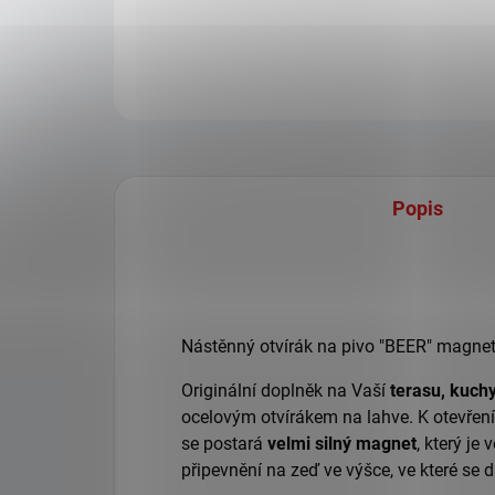
Popis
Nástěnný otvírák na pivo "BEER" magnet
Originální doplněk na Vaší
terasu,
kuchy
ocelovým otvírákem na lahve. K otevření
se postará
velmi silný magnet
, který je
připevnění na zeď ve výšce, ve které se d