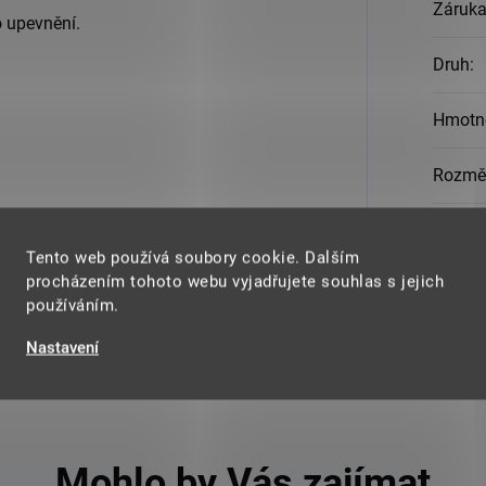
Záruk
 upevnění.
Druh
:
Hmotn
Rozmě
Speciá
Tento web používá soubory cookie. Dalším
procházením tohoto webu vyjadřujete souhlas s jejich
Materi
používáním.
Nastavení
Mohlo by Vás zajímat