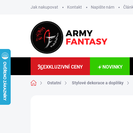
Přejít
Jak nakupovat
Kontakt
Napište nám
Článk
na
obsah
EXKLUZIVNÍ CENY
NOVINKY
Domů
Ostatní
Stylové dekorace a doplňky
5 hodnocení
Podrobnosti hodnoce