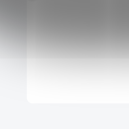
 "SILVER
Nástěnný otvírák "SILVER SODA"
magnetický
150 Kč
599 Kč
SKLADEM
SKLADEM
143 Kč
po přihlášení
ptáka ze
Originální doplněk na Vaší terasu, kuchyně,
na zobáku
restauraci. Nástěnný otvírák na pivo s
doplněk.
magnetickým chytačem zátek. Dodáváno s
příslušenstvím pro uchycení.
Do košíku