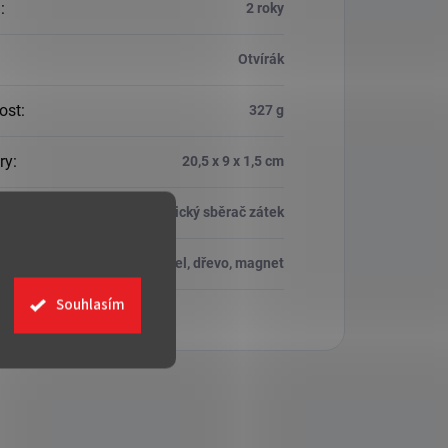
a
:
2 roky
Otvírák
ost
:
327 g
ry
:
20,5 x 9 x 1,5 cm
lní funkce
:
Magnetický sběrač zátek
ál
:
Ocel, dřevo, magnet
Souhlasím